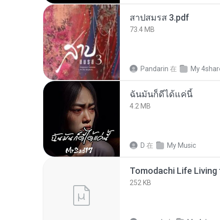
สาปสมรส 3.pdf
73.4 MB
Pandarin
在
My 4shar
ฉันมันก็ดีได้แค่นี้
4.2 MB
D
在
My Music
252 KB