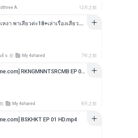
dthree A.
12月之前
เมียน้อยเหงา พาเสียวค่ะ18+เล่าเรื่องเสียว.mp3
ธ์ จ.
在
My 4shared
7年之前
[Witanime.com] RKNGMNNTSRCMB EP 06 HD.mp4
在
My 4shared
8天之前
ime.com] BSKHKT EP 01 HD.mp4