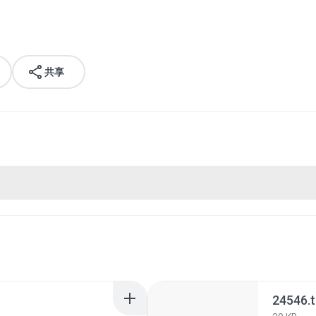
共享
24546.