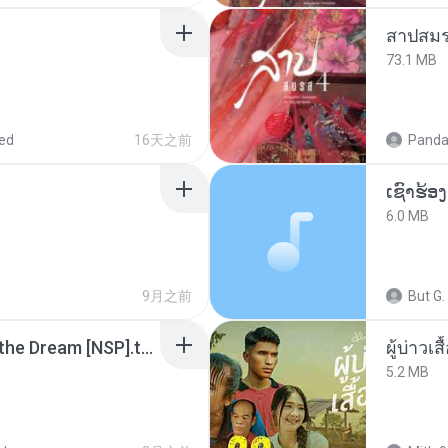
สาปสมร
73.1 MB
ed
16天之前
Panda
6.0 MB
9月之前
But G.
Tomodachi Life Living the Dream [NSP].torrent
ผู้บ่าวเสื
5.2 MB