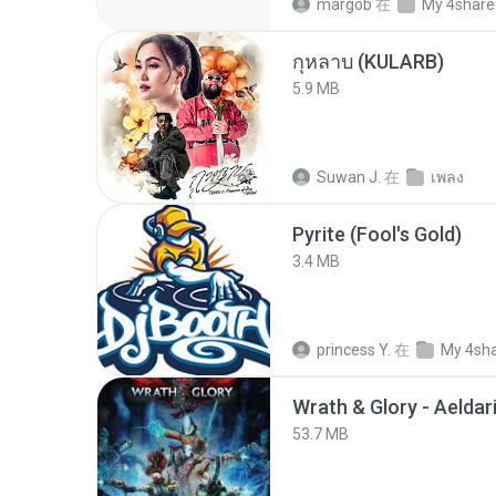
margob
在
My 4share
กุหลาบ (KULARB)
5.9 MB
Suwan J.
在
เพลง
Pyrite (Fool's Gold)
3.4 MB
princess Y.
在
My 4sh
53.7 MB