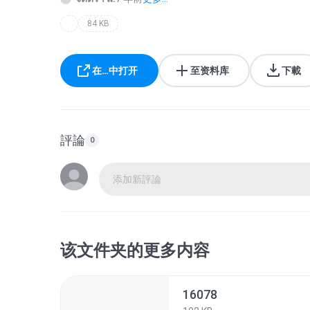
84 KB
在…中打开
至资料库
下載
評論
0
添加新評論
该文件夹的更多内容
16078