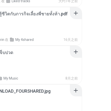
.
在
Liked tracks
大约1年之前
ู้ชีวิตกับภารกิจเลี้ยงพี่ชายทั้งห้า.pdf
rin
在
My 4shared
16天之前
จ็บปวด
My Music
8月之前
NLOAD_FOURSHARED.jpg