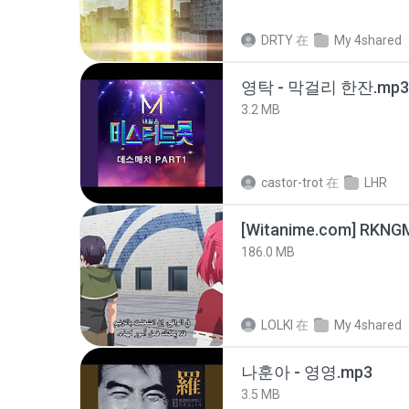
DRTY
在
My 4shared
영탁 - 막걸리 한잔.mp3
3.2 MB
castor-trot
在
LHR
186.0 MB
LOLKI
在
My 4shared
나훈아 - 영영.mp3
3.5 MB