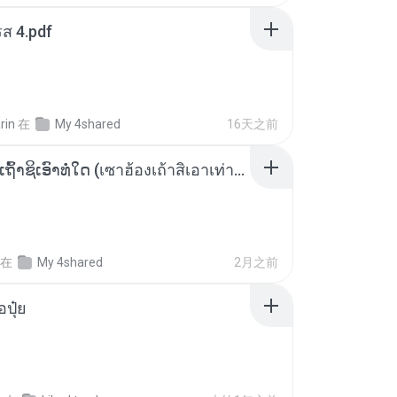
ส 4.pdf
rin
在
My 4shared
16天之前
ເຊົາຮ້ອງເຖົ້າຊິເອົາທໍ່ໃດ (เซาฮ้องเถ้าสิเอาเท่าใด) ບຸນເກີດ ຫນູຫ່ວງ ft. ໂສພາ ຈຸນທະລາ
在
My 4shared
2月之前
้อปุ๋ย