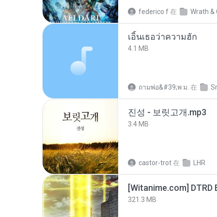
federico f
在
Wrath & 
เอิ้นเธอว่าความฮัก
4.1 MB
ถามพ่อ&#39;พ ม.
在
S
진성 - 보릿고개.mp3
3.4 MB
castor-trot
在
LHR
[Witanime.com] DTRD 
321.3 MB