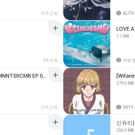
16天之前
BLITR
LOVE 
7.1 MB
3年之前
지빈 임
[Witanime.com] RKNGMNNTSRCMB EP 05 HD.mp4
[Witan
279.0 MB
15天之前
DRTY
신유리) 
256.6 MB