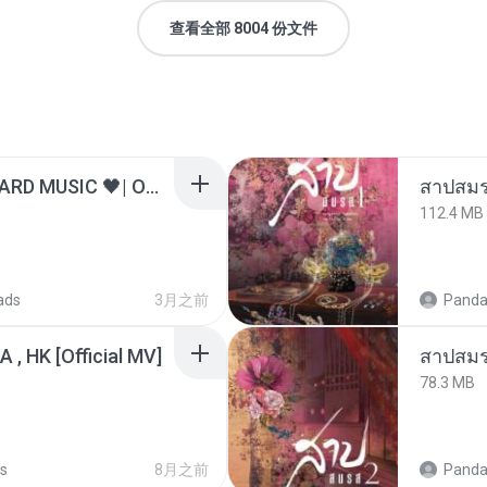
查看全部 8004 份文件
ไม่มีใครรู้ตัวเรา– UNHEARD MUSIC 🖤| Official Lyric Video | เพลงสู้ชีวิต
สาปสมร
112.4 MB
ads
3月之前
Panda
/A , HK [Official MV]
สาปสมร
78.3 MB
s
8月之前
Panda