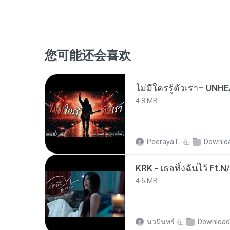
您可能还会喜欢
4.8 MB
Peeraya L.
在
Downlo
KRK - เธอทิ้งฉันไว้ Ft.N
4.6 MB
นวมินทร์
在
Download