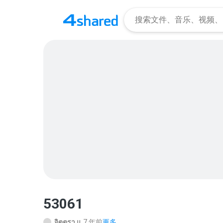
53061
จิตตรา แ.
7 年前
更多...