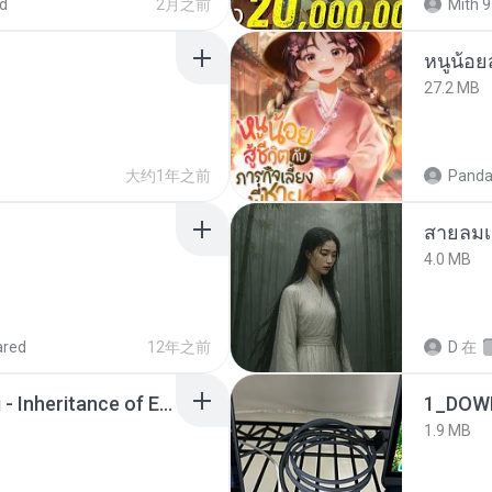
d
2月之前
Mith 9
หนูน้อยส
27.2 MB
大约1年之前
Panda
สายลมเ
4.0 MB
ared
12年之前
D
在
Wrath & Glory - Aeldari - Inheritance of Embers.pdf
1_DOW
1.9 MB