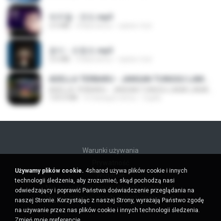
박우철 - 연모.mp3
3.5 MB
4 lata temu
castor-trot
옹이 - 조항조.mp3
3.6 MB
4 lata temu
castor-trot
ADELLA TERBARU - JANGAN TUNGGU LAMA LAMA - GELAS RETAK - OM ADELLA FULL ALBUM TERBARU 2026
ADELLA TERBARU - JANGAN TUNGGU LAMA LAMA - GELAS RETAK - OM ADELLA FULL ALBUM TERBARU 2026
133.0 MB
4 miesiące temu
Cuplis
Warunki używania
Prywatność
Używamy plików cookie.
4shared używa plików cookie i innych
Wsparcie
technologii śledzenia, aby zrozumieć, skąd pochodzą nasi
Nie sprzedawaj moich danych osobowych
odwiedzający i poprawić Państwa doświadczenie przeglądania na
Nie udostępniaj moich danych osobowych
naszej Stronie. Korzystając z naszej Strony, wyrażają Państwo zgodę
na używanie przez nas plików cookie i innych technologii śledzenia.
Zmień moje preferencje