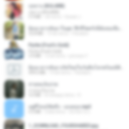
กุหลาบ (KULARB)
กุหลาบ (KULARB)
5.9 MB
rok temu
Suwan J.
ย้อนเวลากลับมาในยุค 70 ชีวิตครั้งนี้ฉันขอเลือกเอง จบ.pdf
32.8 MB
19 dni temu
Pandarin
Pyrite (Fool's Gold)
Pyrite (Fool's Gold)
3.4 MB
12 lat temu
princess Y.
ย้อนเวลากลับมาเกิดใหม่ในวันสิ้นโลกพร้อมมิติส่วนตัว 1-443 [จบ] - 揍趴长颈鹿.pdf
499.6 MB
19 dni temu
Pandarin
สายลมเจ็บปวด
สายลมเจ็บปวด
4.0 MB
8 miesięcy temu
D
อยู่ที่ไหนก็คิดถึง - เมนทอล.mp3
4.2 MB
2 lata temu
มันไม้สาย ม.
1_DOWNLOAD_FOURSHARED.jpg