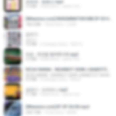
문희옥 - 평행선.mp3
2.9 MB
4 lata temu
castor-trot
[Witanime.com] RKNGMNNTSRCMB EP 05 HD.mp4
186.0 MB
18 dni temu
LOLKI
갑자기
갑자기
3.0 MB
2 miesiące temu
복희 박.
진성 - 천년을 빌려준다면.mp3
3.4 MB
4 lata temu
castor-trot
KICAU MANIA - NDARBOY GENK x BANDITOZ YAOW 86 (OFFICIAL LYRIC VIDEO) GAS POL NDANGAK
KICAU MANIA - NDARBOY GENK x BANDITOZ YAOW 86 (OFFICIAL LYRIC VIDEO) GAS POL NDANGAK
8.9 MB
3 miesiące temu
Rina P.
금잔디 - 오라버니.mp3
3.1 MB
4 lata temu
castor-trot
[Witanime.com] BT EP 04 HD.mp4
248.7 MB
16 dni temu
BAXK