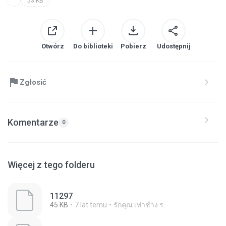
53 KB
Otwórz
Do biblioteki
Pobierz
Udostępnij
Zgłosić
Komentarze
0
Więcej z tego folderu
11297
45 KB
7 lat temu
รักคุณ เท่าช้าง ร.