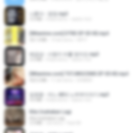
나훈아 - 영영.mp3
3.5 MB
4 lata temu
castor-trot
[Witanime.com] DTRD EP 03 HD.mp4
321.3 MB
19 dni temu
DRTY
배금성 - 사랑이 비를 맞아요.mp3
3.5 MB
4 lata temu
castor-trot
[Witanime.com] TSTJWGCDMS EP 05 HD.mp4
423.2 MB
11 dni temu
DOMISR
임영웅 - 어느 60대 노부부이야기.mp3
4.6 MB
4 lata temu
castor-trot
Kita Usahakan Lagi
Kita Usahakan Lagi
3.3 MB
rok temu
Fazri M.