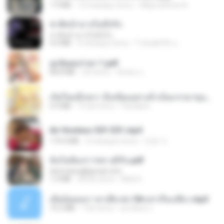
1.9 MB
12 miesięcy temu
Wtlprodthree A.
ชาติหน้าอาจไม่มีจริง
ชาติหน้าอาจไม่มีจริง
4.4 MB
9 miesięcy temu
ไวลุ้น&#39; อ.
ฮูหยิuสุดป่วuฯ 1.pdf
68.8 MB
rok temu
ณิชพน แ.
เกิดใหม่อีกครา อี๋เหนียงอย่างข้าเป็นภรรยาขุนนาง 1_ST.pdf
4.9 MB
19 dni temu
Pandarin
Air Hostess S01 E01.mp4
174.4 MB
3 miesiące temu
민호 이.
ฉันไม่ต้องการพร สุจิรัน.pdf
tanmobza@gmail.com
1.4 MB
28 dni temu
Mob K.
เมียน้อยเหงา พาเสียวค่ะ18+เล่าเรื่องเสียว.mp3
14.2 MB
7 lat temu
อมรพันธ์ จ.