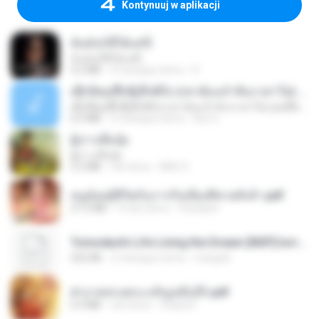
Kontynuuj w aplikacji
ฉันมันก็ดีได้แค่นี้
ฉันมันก็ดีได้แค่นี้
4.2 MB
9 miesięcy temu
D
ເຊົາຮ້ອງເຖົ້າຊິເອົາທໍ່ໃດ (เซาฮ้องเถ้าสิเอาเท่าใด) ບຸນເກີດ ຫນູຫ່ວງ ft. ໂສພາ ຈຸນທະລາ
ເຊົາຮ້ອງເຖົ້າຊິເອົາທໍ່ໃດ (เซาฮ้องเถ้าสิเอาเท่าใด) ບຸນເກີດ ຫນູຫ່ວງ ft. ໂສພາ ຈຸນທະລາ
6.0 MB
2 miesiące temu
But G.
ผู้บ่าวเสื้อปุ๋ย
ผู้บ่าวเสื้อปุ๋ย
5.2 MB
rok temu
Mith 9.
หนูน้อยสู้ชีวิตกับภารกิจเลี้ยงพี่ชายทั้งห้า.pdf
27.2 MB
19 dni temu
Pandarin
Tomodachi Life Living the Dream [NSP].torrent
252 KB
2 miesiące temu
margob
ฝ่าบาททรงพระเจริญหมื่นปี1.pdf
6.4 MB
rok temu
Orasa K.