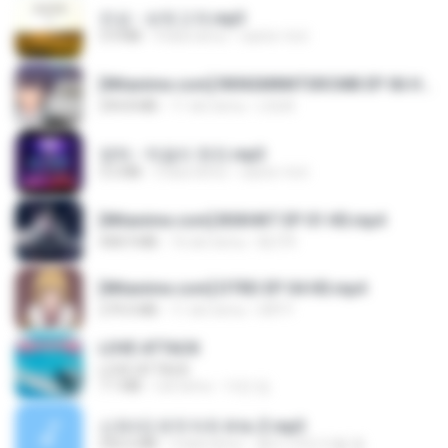
진성 - 보릿고개.mp3
3.4 MB
4 lata temu
castor-trot
[Witanime.com] RKNGMNNTSRCMB EP 06 HD.mp4
294.8 MB
11 dni temu
LOLKI
영탁 - 막걸리 한잔.mp3
3.2 MB
3 lata temu
castor-trot
[Witanime.com] BSKHKT EP 01 HD.mp4
408.9 MB
16 dni temu
BLITR
[Witanime.com] DTRD EP 04 HD.mp4
279.0 MB
11 dni temu
DRTY
LOVE ATTACK
LOVE ATTACK
7.1 MB
rok temu
지빈 임.
신유리) 유두자위 A to Z.mp3
256.6 MB
2 lata temu
좀비고4인커플 좀.