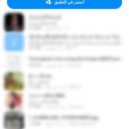
استمر في التطبيق
ฉันมันก็ดีได้แค่นี้
ฉันมันก็ดีได้แค่นี้
D
منذ 9 أشهر
4.2 MB
ເຊົາຮ້ອງເຖົ້າຊິເອົາທໍ່ໃດ (เซาฮ้องเถ้าสิเอาเท่าใด) ບຸນເກີດ ຫນູຫ່ວງ ft. ໂສພາ ຈຸນທະລາ
ເຊົາຮ້ອງເຖົ້າຊິເອົາທໍ່ໃດ (เซาฮ้องเถ้าสิเอาเท่าใด) ບຸນເກີດ ຫນູຫ່ວງ ft. ໂສພາ ຈຸນທະລາ
But G.
منذ شهرين
6.0 MB
Tomodachi Life Living the Dream [NSP].torrent
margob
منذ شهرين
252 KB
ผู้บ่าวเสื้อปุ๋ย
ผู้บ่าวเสื้อปุ๋ย
Mith 9.
منذ عام واحد
5.2 MB
กุหลาบ (KULARB)
กุหลาบ (KULARB)
Suwan J.
منذ عام واحد
5.9 MB
1_DOWNLOAD_FOURSHARED.jpg
Wtlprodthree A.
منذ 12 شهرًا
1.9 MB