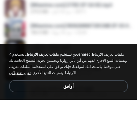
[Witanime.com] DTRD EP 04 HD.mp4
DRTY
منذ 10 أيام
279.0 MB
[Witanime.com] RKNGMNNTSRCMB EP 05 HD.mp4
LOLKI
منذ 16 يومًا
186.0 MB
나훈아 - 영영.mp3
castor-trot
منذ 4 أعوام
3.5 MB
نحن نستخدم ملفات تعريف الارتباط.
يستخدم 4shared ملفات تعريف الارتباط
وتقنيات التتبع الأخرى لفهم من أين يأتي زوارنا وتحسين تجربة التصفح الخاصة بك
على موقعنا. باستخدامك لموقعنا، فإنك توافق على استخدامنا لملفات تعريف
배금성 - 사랑이 비를 맞아요.mp3
الارتباط وتقنيات التتبع الأخرى.
تغيير تفضيلاتي
castor-trot
منذ 4 أعوام
3.5 MB
أوافق
신유리) 유두자위 A to Z.mp3
좀비고4인커플 좀.
منذ عامين
256.6 MB
Air Hostess S01 E01.mp4
민호 이.
منذ 3 أشهر
174.4 MB
임영웅 - 어느 60대 노부부이야기.mp3
castor-trot
منذ 4 أعوام
4.6 MB