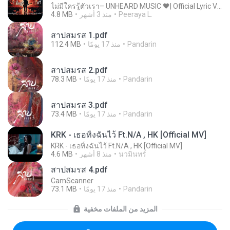
ไม่มีใครรู้ตัวเรา– UNHEARD MUSIC 🖤| Official Lyric Video | เพลงสู้ชีวิต
Peeraya L.
منذ 3 أشهر
4.8 MB
สาปสมรส 1.pdf
Pandarin
منذ 17 يومًا
112.4 MB
สาปสมรส 2.pdf
Pandarin
منذ 17 يومًا
78.3 MB
สาปสมรส 3.pdf
Pandarin
منذ 17 يومًا
73.4 MB
KRK - เธอทิ้งฉันไว้ Ft.N/A , HK [Official MV]
KRK - เธอทิ้งฉันไว้ Ft.N/A , HK [Official MV]
นวมินทร์
منذ 8 أشهر
4.6 MB
สาปสมรส 4.pdf
CamScanner
Pandarin
منذ 17 يومًا
73.1 MB
المزيد من الملفات مخفية