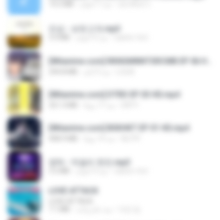
อมรพันธ์ จ.
منذ 7 أعوام
14.2 MB
진성 - 보릿고개.mp3
castor-trot
منذ 4 أعوام
3.4 MB
[Witanime.com] RKNGMNNTSRCMB EP 06 HD.mp4
LOLKI
منذ 9 أيام
294.8 MB
[Witanime.com] DTRD EP 03 HD.mp4
DRTY
منذ 17 يومًا
321.3 MB
[Witanime.com] BSKHKT EP 01 HD.mp4
BLITR
منذ 14 يومًا
408.9 MB
영탁 - 막걸리 한잔.mp3
castor-trot
منذ 3 أعوام
3.2 MB
LOVE ATTACK
LOVE ATTACK
지빈 임.
منذ عام واحد
7.1 MB