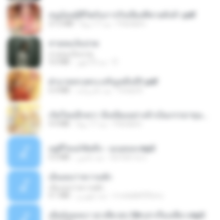
หนูน้อยสู้ชีวิตกับภารกิจเลี้ยงพี่ชายทั้งห้า.pdf
Pandarin
منذ 17 يومًا
27.2 MB
สายลมเจ็บปวด
สายลมเจ็บปวด
D
منذ 8 أشهر
4.0 MB
ฝ่าบาททรงพระเจริญหมื่นปี1.pdf
Orasa K.
منذ عام واحد
6.4 MB
เกิดใหม่อีกครา อี๋เหนียงอย่างข้าเป็นภรรยาขุนนาง 1_ST.pdf
Pandarin
منذ 17 يومًا
4.9 MB
อยู่ที่ไหนก็คิดถึง - เมนทอล.mp3
มันไม้สาย ม.
منذ عامين
4.2 MB
เอิ้นเธอว่าความฮัก
เอิ้นเธอว่าความฮัก
ถามพ่อ&#39;พ ม.
منذ شهرين
4.1 MB
เมียน้อยเหงา พาเสียวค่ะ18+เล่าเรื่องเสียว.mp3