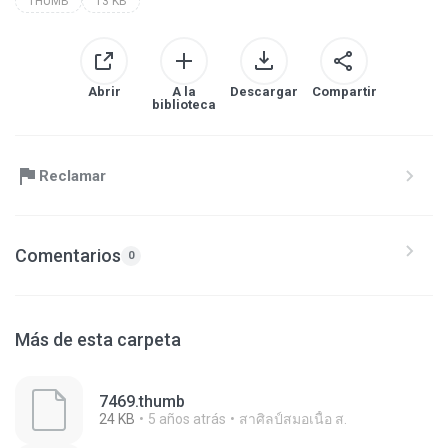
THUMB
13 KB
Abrir
A la
Descargar
Compartir
biblioteca
Reclamar
Comentarios
0
Más de esta carpeta
7469.thumb
24 KB
5 años atrás
สาศิลป์สมอเนื้อ ส.