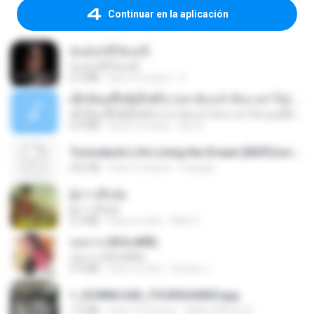
Continuar en la aplicación
ฉันมันก็ดีได้แค่นี้
ฉันมันก็ดีได้แค่นี้
4.2 MB
hace 9 meses
D
ເຊົາຮ້ອງເຖົ້າຊິເອົາທໍ່ໃດ (เซาฮ้องเถ้าสิเอาเท่าใด) ບຸນເກີດ ຫນູຫ່ວງ ft. ໂສພາ ຈຸນທະລາ
ເຊົາຮ້ອງເຖົ້າຊິເອົາທໍ່ໃດ (เซาฮ้องเถ้าสิเอาเท่าใด) ບຸນເກີດ ຫນູຫ່ວງ ft. ໂສພາ ຈຸນທະລາ
6.0 MB
hace 2 meses
But G.
Tomodachi Life Living the Dream [NSP].torrent
252 KB
hace 2 meses
margob
ผู้บ่าวเสื้อปุ๋ย
ผู้บ่าวเสื้อปุ๋ย
5.2 MB
hace un año
Mith 9.
กุหลาบ (KULARB)
กุหลาบ (KULARB)
5.9 MB
hace un año
Suwan J.
1_DOWNLOAD_FOURSHARED.jpg
1.9 MB
hace 12 meses
Wtlprodthree A.