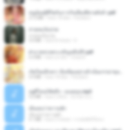
หนูน้อยสู้ชีวิตกับภารกิจเลี้ยงพี่ชายทั้งห้า.pdf
27.2 MB
hace 18 días
Pandarin
สายลมเจ็บปวด
สายลมเจ็บปวด
4.0 MB
hace 8 meses
D
ฝ่าบาททรงพระเจริญหมื่นปี1.pdf
6.4 MB
hace un año
Orasa K.
เกิดใหม่อีกครา อี๋เหนียงอย่างข้าเป็นภรรยาขุนนาง 1_ST.pdf
4.9 MB
hace 18 días
Pandarin
อยู่ที่ไหนก็คิดถึง - เมนทอล.mp3
4.2 MB
hace 2 años
มันไม้สาย ม.
เอิ้นเธอว่าความฮัก
เอิ้นเธอว่าความฮัก
4.1 MB
hace 2 meses
ถามพ่อ&#39;พ ม.