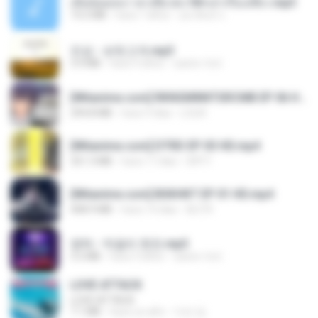
เมียน้อยเหงา พาเสียวค่ะ18+เล่าเรื่องเสียว.mp3
14.2 MB
hace 7 años
อมรพันธ์ จ.
진성 - 보릿고개.mp3
3.4 MB
hace 4 años
castor-trot
[Witanime.com] RKNGMNNTSRCMB EP 06 HD.mp4
294.8 MB
hace 9 días
LOLKI
[Witanime.com] DTRD EP 03 HD.mp4
321.3 MB
hace 17 días
DRTY
[Witanime.com] BSKHKT EP 01 HD.mp4
408.9 MB
hace 14 días
BLITR
영탁 - 막걸리 한잔.mp3
3.2 MB
hace 3 años
castor-trot
LOVE ATTACK
LOVE ATTACK
7.1 MB
hace un año
지빈 임.