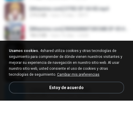
[Witanime.com] DTRD EP 04 HD.mp4
279.0 MB
hace 10 días
DRTY
[Witanime.com] RKNGMNNTSRCMB EP 05 HD.mp4
186.0 MB
hace 16 días
LOLKI
나훈아 - 영영.mp3
Usamos cookies.
4shared utiliza cookies y otras tecnologías de
3.5 MB
hace 4 años
castor-trot
seguimiento para comprender de dónde vienen nuestros visitantes y
mejorar su experiencia de navegación en nuestro sitio web. Al usar
nuestro sitio web, usted consiente el uso de cookies y otras
배금성 - 사랑이 비를 맞아요.mp3
tecnologías de seguimiento.
Cambiar mis preferencias
3.5 MB
hace 4 años
castor-trot
Estoy de acuerdo
신유리) 유두자위 A to Z.mp3
256.6 MB
hace 2 años
좀비고4인커플 좀.
Air Hostess S01 E01.mp4
174.4 MB
hace 3 meses
민호 이.
임영웅 - 어느 60대 노부부이야기.mp3