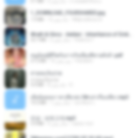
ถามพ่อ&#39;พ ม.
2 ماه پیش
4.1 MB
1_DOWNLOAD_FOURSHARED.jpg
Wtlprodthree A.
12 ماه پیش
1.9 MB
Wrath & Glory - Aeldari - Inheritance of Embers.pdf
federico f
2 سال پیش
53.7 MB
หนูน้อยสู้ชีวิตกับภารกิจเลี้ยงพี่ชายทั้งห้า.pdf
Pandarin
16 روز پیش
27.2 MB
สายลมเจ็บปวด
สายลมเจ็บปวด
D
8 ماه پیش
4.0 MB
เมียน้อยเหงา พาเสียวค่ะ18+เล่าเรื่องเสียว.mp3
อมรพันธ์ จ.
7 سال پیش
14.2 MB
진성 - 보릿고개.mp3
castor-trot
4 سال پیش
3.4 MB