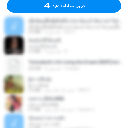
در برنامه ادامه دهید
ເຊົາຮ້ອງເຖົ້າຊິເອົາທໍ່ໃດ (เซาฮ้องเถ้าสิเอาเท่าใด) ບຸນເກີດ ຫນູຫ່ວງ ft. ໂສພາ ຈຸນທະລາ
ເຊົາຮ້ອງເຖົ້າຊິເອົາທໍ່ໃດ (เซาฮ้องเถ้าสิเอาเท่าใด) ບຸນເກີດ ຫນູຫ່ວງ ft. ໂສພາ ຈຸນທະລາ
But G.
2 ماه پیش
6.0 MB
ฉันมันก็ดีได้แค่นี้
ฉันมันก็ดีได้แค่นี้
D
9 ماه پیش
4.2 MB
Tomodachi Life Living the Dream [NSP].torrent
margob
2 ماه پیش
252 KB
ผู้บ่าวเสื้อปุ๋ย
ผู้บ่าวเสื้อปุ๋ย
Mith 9.
حدود یک سال پیش
5.2 MB
กุหลาบ (KULARB)
กุหลาบ (KULARB)
Suwan J.
حدود یک سال پیش
5.9 MB
เอิ้นเธอว่าความฮัก
เอิ้นเธอว่าความฮัก