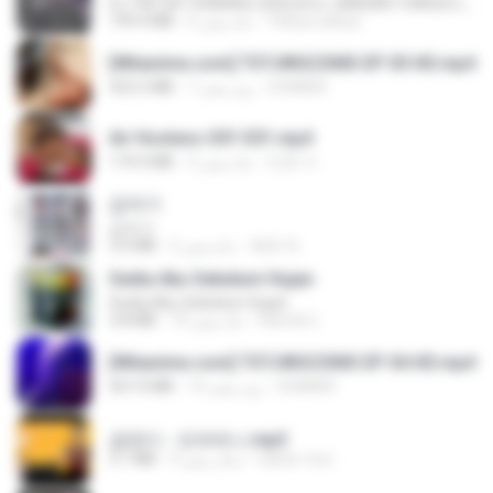
DJ TIKTOK TERBARU 2025🎵DJ JANGAN TUNGGU LAMA LAMA NANTI LAMA LAMA 🎵DJ SEDIA AKU SEBELUM HUJAN
Yahya Lahiya
6 ماه پیش
199.4 MB
[Witanime.com] TSTJWGCDMS EP 05 HD.mp4
DOMISR
7 روز پیش
423.2 MB
Air Hostess S01 E01.mp4
민호 이.
3 ماه پیش
174.4 MB
갑자기
갑자기
복희 박.
2 ماه پیش
3.0 MB
Sedia Aku Sebelum Hujan
Sedia Aku Sebelum Hujan
Hamdi U.
10 ماه پیش
3.8 MB
[Witanime.com] TSTJWGCDMS EP 04 HD.mp4
DOMISR
14 روز پیش
567.0 MB
금잔디 - 오라버니.mp3
castor-trot
4 سال پیش
3.1 MB