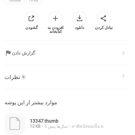
THUMB
13 KB
تبادل کردن
دانلود
افزودن به
گشودن
کتابخانه
گزارش دادن
نظرات
0
موارد بیشتر از این پوشه
13347.thumb
สาศิลป์สมอเนื้อ ส.
5 سال‌ها پیش
12 KB