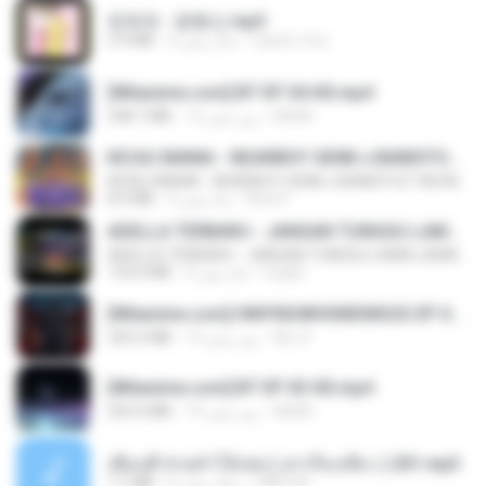
문희옥 - 평행선.mp3
castor-trot
4 سال پیش
2.9 MB
[Witanime.com] BT EP 04 HD.mp4
BAXK
12 روز پیش
248.7 MB
KICAU MANIA - NDARBOY GENK x BANDITOZ YAOW 86 (OFFICIAL LYRIC VIDEO) GAS POL NDANGAK
KICAU MANIA - NDARBOY GENK x BANDITOZ YAOW 86 (OFFICIAL LYRIC VIDEO) GAS POL NDANGAK
Rina P.
3 ماه پیش
8.9 MB
ADELLA TERBARU - JANGAN TUNGGU LAMA LAMA - GELAS RETAK - OM ADELLA FULL ALBUM TERBARU 2026
ADELLA TERBARU - JANGAN TUNGGU LAMA LAMA - GELAS RETAK - OM ADELLA FULL ALBUM TERBARU 2026
Cuplis
4 ماه پیش
133.0 MB
[Witanime.com] HMYNGWHSNIDMS2S EP 04 HD.mp4
KILJY
13 روز پیش
235.5 MB
[Witanime.com] BT EP 03 HD.mp4
BAXK
19 روز پیش
250.0 MB
เพื่อนพี่ ช่วยทำให้เสด ( เล่าเรื่องเสียว ) 201.mp3
TNP2 M.
6 سال پیش
7.1 MB