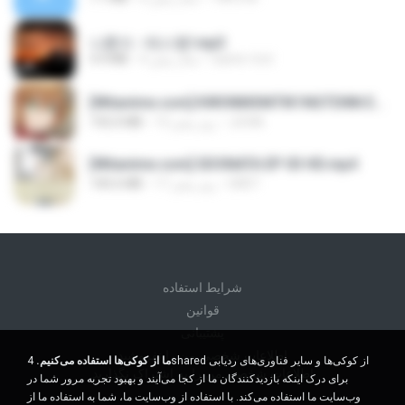
나훈아 - 테스형!.mp3
castor-trot
4 سال پیش
4.4 MB
[Witanime.com] KWONMSNITIK1NGTDNN EP 04 HD.mp4
JUVIA
13 روز پیش
192.0 MB
[Witanime.com] SDONATA EP 03 HD.mp4
GRET
17 روز پیش
140.6 MB
شرايط استفاده
قوانين
پشتیبانی
اطلاعات شخصی من را نفروشید
ما از کوکی‌ها استفاده می‌کنیم.
4shared از کوکی‌ها و سایر فناوری‌های ردیابی
اطلاعات شخصی من را به اشتراک نگذارید
برای درک اینکه بازدیدکنندگان ما از کجا می‌آیند و بهبود تجربه مرور شما در
وب‌سایت ما استفاده می‌کند. با استفاده از وب‌سایت ما، شما به استفاده ما از