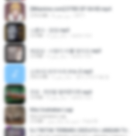
[Witanime.com] DTRD EP 04 HD.mp4
DRTY
8 روز پیش
279.0 MB
나훈아 - 영영.mp3
castor-trot
4 سال پیش
3.5 MB
배금성 - 사랑이 비를 맞아요.mp3
castor-trot
4 سال پیش
3.5 MB
신유리) 유두자위 A to Z.mp3
좀비고4인커플 좀.
2 سال پیش
256.6 MB
진성 - 천년을 빌려준다면.mp3
castor-trot
4 سال پیش
3.4 MB
Kita Usahakan Lagi
Kita Usahakan Lagi
Fazri M.
حدود یک سال پیش
3.3 MB
DJ TIKTOK TERBARU 2025🎵DJ JANGAN TUNGGU LAMA LAMA NANTI LAMA LAMA 🎵DJ SEDIA AKU SEBELUM HUJAN