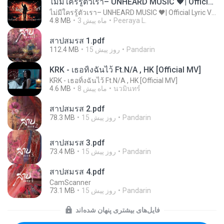
ไม่มีใครรู้ตัวเรา– UNHEARD MUSIC 🖤| Official Lyric Video | เพลงสู้ชีวิต
ไม่มีใครรู้ตัวเรา– UNHEARD MUSIC 🖤| Official Lyric Video | เพลงสู้ชีวิต
Peeraya L.
3 ماه پیش
4.8 MB
สาปสมรส 1.pdf
Pandarin
15 روز پیش
112.4 MB
KRK - เธอทิ้งฉันไว้ Ft.N/A , HK [Official MV]
KRK - เธอทิ้งฉันไว้ Ft.N/A , HK [Official MV]
นวมินทร์
8 ماه پیش
4.6 MB
สาปสมรส 2.pdf
Pandarin
15 روز پیش
78.3 MB
สาปสมรส 3.pdf
Pandarin
15 روز پیش
73.4 MB
สาปสมรส 4.pdf
CamScanner
Pandarin
15 روز پیش
73.1 MB
فایل‌های بیشتری پنهان شده‌اند