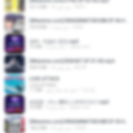
[Witanime.com] DTRD EP 03 HD.mp4
DRTY
15 روز پیش
321.3 MB
[Witanime.com] RKNGMNNTSRCMB EP 06 HD.mp4
LOLKI
7 روز پیش
294.8 MB
영탁 - 막걸리 한잔.mp3
castor-trot
3 سال پیش
3.2 MB
[Witanime.com] BSKHKT EP 01 HD.mp4
BLITR
12 روز پیش
408.9 MB
LOVE ATTACK
LOVE ATTACK
지빈 임.
حدود یک سال پیش
7.1 MB
임영웅 - 어느 60대 노부부이야기.mp3
castor-trot
4 سال پیش
4.6 MB
[Witanime.com] RKNGMNNTSRCMB EP 05 HD.mp4
LOLKI
14 روز پیش
186.0 MB