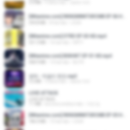
3.4 MB
4 tahun lalu
castor-trot
[Witanime.com] RKNGMNNTSRCMB EP 06 HD.mp4
294.8 MB
8 hari lalu
LOLKI
[Witanime.com] DTRD EP 03 HD.mp4
321.3 MB
16 hari lalu
DRTY
[Witanime.com] BSKHKT EP 01 HD.mp4
408.9 MB
13 hari lalu
BLITR
영탁 - 막걸리 한잔.mp3
3.2 MB
3 tahun lalu
castor-trot
LOVE ATTACK
LOVE ATTACK
7.1 MB
kira-kira setahun lalu
지빈 임.
[Witanime.com] RKNGMNNTSRCMB EP 05 HD.mp4
186.0 MB
15 hari lalu
LOLKI