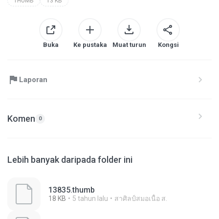
THUMB
13 KB
Buka
Ke pustaka
Muat turun
Kongsi
Laporan
Komen
0
Lebih banyak daripada folder ini
13835.thumb
18 KB
5 tahun lalu
สาศิลป์สมอเนื้อ ส.