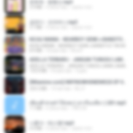
문희옥 - 평행선.mp3
2.9 MB
4 tahun lalu
castor-trot
금잔디 - 오라버니.mp3
3.1 MB
4 tahun lalu
castor-trot
KICAU MANIA - NDARBOY GENK x BANDITOZ YAOW 86 (OFFICIAL LYRIC VIDEO) GAS POL NDANGAK
KICAU MANIA - NDARBOY GENK x BANDITOZ YAOW 86 (OFFICIAL LYRIC VIDEO) GAS POL NDANGAK
8.9 MB
3 bulan lalu
Rina P.
ADELLA TERBARU - JANGAN TUNGGU LAMA LAMA - GELAS RETAK - OM ADELLA FULL ALBUM TERBARU 2026
ADELLA TERBARU - JANGAN TUNGGU LAMA LAMA - GELAS RETAK - OM ADELLA FULL ALBUM TERBARU 2026
133.0 MB
4 bulan lalu
Cuplis
[Witanime.com] HMYNGWHSNIDMS2S EP 04 HD.mp4
235.5 MB
14 hari lalu
KILJY
เพื่อนพี่ ช่วยทำให้เสด ( เล่าเรื่องเสียว ) 201.mp3
7.1 MB
6 tahun lalu
TNP2 M.
나훈아 - 테스형!.mp3
4.4 MB
4 tahun lalu
castor-trot