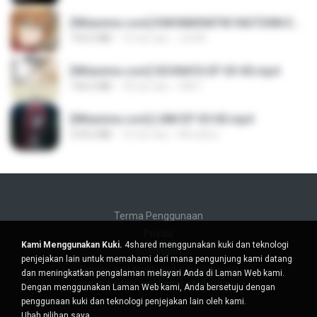
[Witanime.com] KWONMSNITIK1NGTDNN EP 04 HD.mp4
192.0 MB
14 hari lalu
JUVIA
[Witanime.com] SDONATA EP 03 HD.mp4
140.6 MB
18 hari lalu
GRET
[Witanime.com] LNM EP 05 HD.mp4
218.6 MB
16 hari lalu
MUrabito
Terma Penggunaan
Privasi
Kami Menggunakan Kuki.
4shared menggunakan kuki dan teknologi
Sokongan
penjejakan lain untuk memahami dari mana pengunjung kami datang
Jangan jual maklumat peribadi saya
dan meningkatkan pengalaman melayari Anda di Laman Web kami.
Jangan kongsi maklumat peribadi saya
Dengan menggunakan Laman Web kami, Anda bersetuju dengan
penggunaan kuki dan teknologi penjejakan lain oleh kami.
Ubah pilihan saya