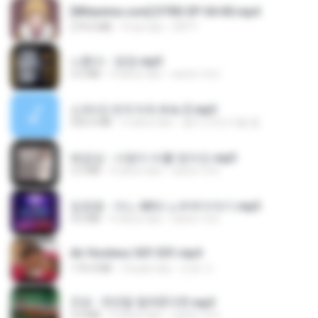
[Witanime.com] DTRD EP 04 HD.mp4
279.0 MB
9 hari lalu
DRTY
나훈아 - 영영.mp3
3.5 MB
4 tahun lalu
castor-trot
신유리) 유두자위 A to Z.mp3
256.6 MB
2 tahun lalu
좀비고4인커플 좀.
배금성 - 사랑이 비를 맞아요.mp3
3.5 MB
4 tahun lalu
castor-trot
임영웅 - 어느 60대 노부부이야기.mp3
4.6 MB
4 tahun lalu
castor-trot
Air Hostess S01 E01.mp4
174.4 MB
3 bulan lalu
민호 이.
진성 - 천년을 빌려준다면.mp3
3.4 MB
4 tahun lalu
castor-trot