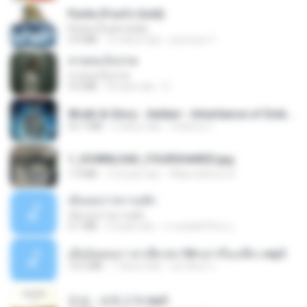
Pyrite (Fool's Gold)
Pyrite (Fool's Gold)
3.4 MB
12 tahun lalu
princess Y.
สายลมเจ็บปวด
สายลมเจ็บปวด
4.0 MB
8 bulan lalu
D
Wrath & Glory - Aeldari - Inheritance of Embers.pdf
53.7 MB
2 tahun lalu
federico f
1_DOWNLOAD_FOURSHARED.jpg
1.9 MB
12 bulan lalu
Wtlprodthree A.
เอิ้นเธอว่าความฮัก
เอิ้นเธอว่าความฮัก
4.1 MB
2 bulan lalu
ถามพ่อ&#39;พ ม.
เมียน้อยเหงา พาเสียวค่ะ18+เล่าเรื่องเสียว.mp3
14.2 MB
7 tahun lalu
อมรพันธ์ จ.
진성 - 보릿고개.mp3