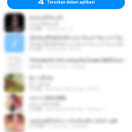
Teruskan dalam aplikasi
ฉันมันก็ดีได้แค่นี้
ฉันมันก็ดีได้แค่นี้
4.2 MB
9 bulan lalu
D
ເຊົາຮ້ອງເຖົ້າຊິເອົາທໍ່ໃດ (เซาฮ้องเถ้าสิเอาเท่าใด) ບຸນເກີດ ຫນູຫ່ວງ ft. ໂສພາ ຈຸນທະລາ
ເຊົາຮ້ອງເຖົ້າຊິເອົາທໍ່ໃດ (เซาฮ้องเถ้าสิเอาเท่าใด) ບຸນເກີດ ຫນູຫ່ວງ ft. ໂສພາ ຈຸນທະລາ
6.0 MB
2 bulan lalu
But G.
Tomodachi Life Living the Dream [NSP].torrent
252 KB
2 bulan lalu
margob
ผู้บ่าวเสื้อปุ๋ย
ผู้บ่าวเสื้อปุ๋ย
5.2 MB
kira-kira setahun lalu
Mith 9.
กุหลาบ (KULARB)
กุหลาบ (KULARB)
5.9 MB
kira-kira setahun lalu
Suwan J.
หนูน้อยสู้ชีวิตกับภารกิจเลี้ยงพี่ชายทั้งห้า.pdf
27.2 MB
16 hari lalu
Pandarin