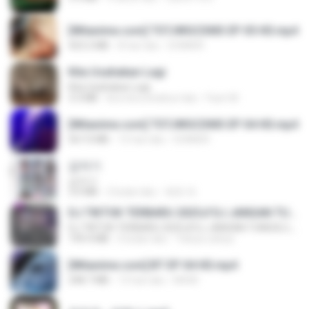
[Witanime.com] TSTJWGCDMS EP 05 HD.mp4
423.2 MB
8 hari lalu
DOMISR
Kita Usahakan Lagi
Kita Usahakan Lagi
3.3 MB
kira-kira setahun lalu
Fazri M.
[Witanime.com] TSTJWGCDMS EP 04 HD.mp4
567.0 MB
15 hari lalu
DOMISR
갑자기
갑자기
3.0 MB
2 bulan lalu
복희 박.
DJ TIKTOK TERBARU 2025🎵DJ JANGAN TUNGGU LAMA LAMA NANTI LAMA LAMA 🎵DJ SEDIA AKU SEBELUM HUJAN
DJ TIKTOK TERBARU 2025🎵DJ JANGAN TUNGGU LAMA LAMA NANTI LAMA LAMA 🎵DJ SEDIA AKU SEBELUM HUJAN
199.4 MB
6 bulan lalu
Yahya Lahiya
[Witanime.com] BT EP 04 HD.mp4
248.7 MB
13 hari lalu
BAXK