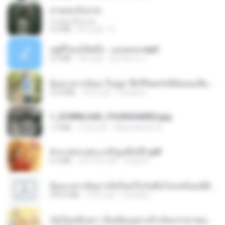
สายลมเจ็บปวด
สายลมเจ็บปวด
4.0 MB
8月之前
D
อยู่ที่ไหนก็คิดถึง - เมนทอล.mp3
4.2 MB
2年之前
มันไม้สาย ม.
ย้อนเวลากลับมาในยุค 70 ชีวิตครั้งนี้ฉันขอเลือกเอง จบ.pdf
32.8 MB
19天之前
Pandarin
1_DOWNLOAD_FOURSHARED.jpg
1.9 MB
12月之前
Wtlprodthree A.
ฝ่าบาททรงพระเจริญหมื่นปี1.pdf
6.4 MB
大约1年之前
Orasa K.
ย้อนเวลากลับมาเกิดใหม่ในวันสิ้นโลกพร้อมมิติส่วนตัว 1-443 [จบ] - 揍趴长颈鹿.pdf
499.6 MB
19天之前
Pandarin
เกิดใหม่อีกครา อี๋เหนียงอย่างข้าเป็นภรรยาขุนนาง 1_ST.pdf