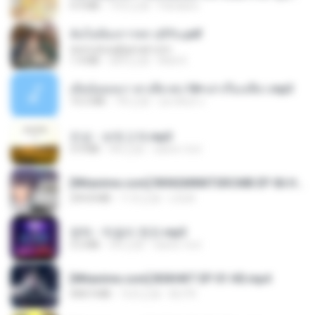
4.9 MB
19天之前
Pandarin
ฉันไม่ต้องการพร สุจิรัน.pdf
tanmobza@gmail.com
1.4 MB
28天之前
Mob K.
เมียน้อยเหงา พาเสียวค่ะ18+เล่าเรื่องเสียว.mp3
14.2 MB
7年之前
อมรพันธ์ จ.
진성 - 보릿고개.mp3
3.4 MB
4年之前
castor-trot
[Witanime.com] RKNGMNNTSRCMB EP 06 HD.mp4
294.8 MB
11天之前
LOLKI
영탁 - 막걸리 한잔.mp3
3.2 MB
3年之前
castor-trot
[Witanime.com] BSKHKT EP 01 HD.mp4
408.9 MB
16天之前
BLITR