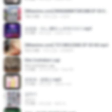
[Witanime.com] RKNGMNNTSRCMB EP 05 HD.mp4
186.0 MB
18天之前
LOLKI
임영웅 - 어느 60대 노부부이야기.mp3
4.6 MB
4年之前
castor-trot
[Witanime.com] TSTJWGCDMS EP 05 HD.mp4
423.2 MB
10天之前
DOMISR
Kita Usahakan Lagi
Kita Usahakan Lagi
3.3 MB
大约1年之前
Fazri M.
문희옥 - 평행선.mp3
2.9 MB
4年之前
castor-trot
갑자기
갑자기
3.0 MB
2月之前
복희 박.