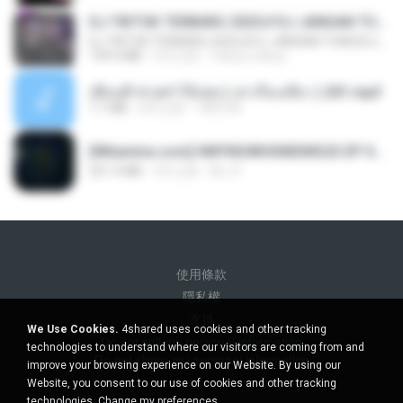
DJ TIKTOK TERBARU 2025🎵DJ JANGAN TUNGGU LAMA LAMA NANTI LAMA LAMA 🎵DJ SEDIA AKU SEBELUM HUJAN
DJ TIKTOK TERBARU 2025🎵DJ JANGAN TUNGGU LAMA LAMA NANTI LAMA LAMA 🎵DJ SEDIA AKU SEBELUM HUJAN
199.4 MB
6月之前
Yahya Lahiya
เพื่อนพี่ ช่วยทำให้เสด ( เล่าเรื่องเสียว ) 201.mp3
7.1 MB
6年之前
TNP2 M.
[Witanime.com] HMYNGWHSNIDMS2S EP 05 HD.mp4
251.4 MB
9天之前
KILJY
使用條款
隱私權
支持
We Use Cookies.
4shared uses cookies and other tracking
Do not sell my personal information
technologies to understand where our visitors are coming from and
Do not share my personal information
improve your browsing experience on our Website. By using our
Website, you consent to our use of cookies and other tracking
technologies.
Change my preferences