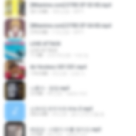
[Witanime.com] DTRD EP 03 HD.mp4
321.3 MB
18天之前
DRTY
[Witanime.com] DTRD EP 04 HD.mp4
279.0 MB
11天之前
DRTY
LOVE ATTACK
LOVE ATTACK
7.1 MB
大约1年之前
지빈 임.
Air Hostess S01 E01.mp4
174.4 MB
3月之前
민호 이.
나훈아 - 영영.mp3
3.5 MB
4年之前
castor-trot
신유리) 유두자위 A to Z.mp3
256.6 MB
2年之前
좀비고4인커플 좀.
배금성 - 사랑이 비를 맞아요.mp3
3.5 MB
4年之前
castor-trot