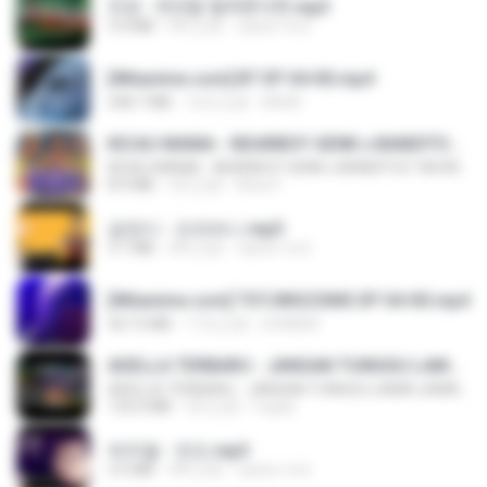
진성 - 천년을 빌려준다면.mp3
3.4 MB
4年之前
castor-trot
[Witanime.com] BT EP 04 HD.mp4
248.7 MB
16天之前
BAXK
KICAU MANIA - NDARBOY GENK x BANDITOZ YAOW 86 (OFFICIAL LYRIC VIDEO) GAS POL NDANGAK
KICAU MANIA - NDARBOY GENK x BANDITOZ YAOW 86 (OFFICIAL LYRIC VIDEO) GAS POL NDANGAK
8.9 MB
3月之前
Rina P.
금잔디 - 오라버니.mp3
3.1 MB
4年之前
castor-trot
[Witanime.com] TSTJWGCDMS EP 04 HD.mp4
567.0 MB
17天之前
DOMISR
ADELLA TERBARU - JANGAN TUNGGU LAMA LAMA - GELAS RETAK - OM ADELLA FULL ALBUM TERBARU 2026
ADELLA TERBARU - JANGAN TUNGGU LAMA LAMA - GELAS RETAK - OM ADELLA FULL ALBUM TERBARU 2026
133.0 MB
4月之前
Cuplis
박우철 - 연모.mp3
3.5 MB
4年之前
castor-trot