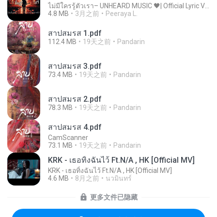
ไม่มีใครรู้ตัวเรา– UNHEARD MUSIC 🖤| Official Lyric Video | เพลงสู้ชีวิต
4.8 MB
3月之前
Peeraya L.
สาปสมรส 1.pdf
112.4 MB
19天之前
Pandarin
สาปสมรส 3.pdf
73.4 MB
19天之前
Pandarin
สาปสมรส 2.pdf
78.3 MB
19天之前
Pandarin
สาปสมรส 4.pdf
CamScanner
73.1 MB
19天之前
Pandarin
KRK - เธอทิ้งฉันไว้ Ft.N/A , HK [Official MV]
KRK - เธอทิ้งฉันไว้ Ft.N/A , HK [Official MV]
4.6 MB
8月之前
นวมินทร์
更多文件已隐藏