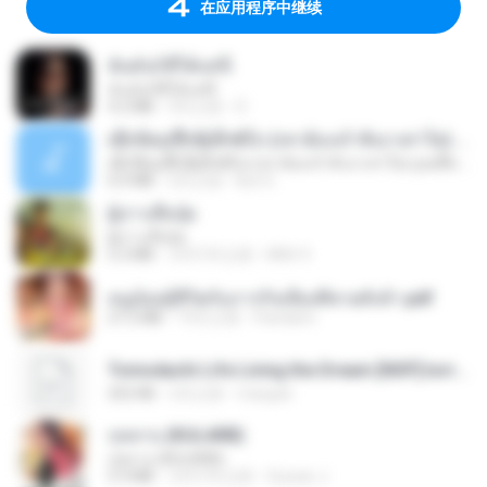
在应用程序中继续
ฉันมันก็ดีได้แค่นี้
ฉันมันก็ดีได้แค่นี้
4.2 MB
9月之前
D
ເຊົາຮ້ອງເຖົ້າຊິເອົາທໍ່ໃດ (เซาฮ้องเถ้าสิเอาเท่าใด) ບຸນເກີດ ຫນູຫ່ວງ ft. ໂສພາ ຈຸນທະລາ
ເຊົາຮ້ອງເຖົ້າຊິເອົາທໍ່ໃດ (เซาฮ้องเถ้าสิเอาเท่าใด) ບຸນເກີດ ຫນູຫ່ວງ ft. ໂສພາ ຈຸນທະລາ
6.0 MB
2月之前
But G.
ผู้บ่าวเสื้อปุ๋ย
ผู้บ่าวเสื้อปุ๋ย
5.2 MB
大约1年之前
Mith 9.
หนูน้อยสู้ชีวิตกับภารกิจเลี้ยงพี่ชายทั้งห้า.pdf
27.2 MB
19天之前
Pandarin
Tomodachi Life Living the Dream [NSP].torrent
252 KB
2月之前
margob
กุหลาบ (KULARB)
กุหลาบ (KULARB)
5.9 MB
大约1年之前
Suwan J.