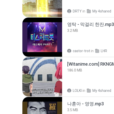
DRTY
in
My 4shared
영탁 - 막걸리 한잔.mp3
3.2 MB
castor-trot
in
LHR
186.0 MB
LOLKI
in
My 4shared
나훈아 - 영영.mp3
3.5 MB