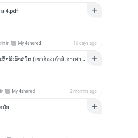
ส 4.pdf
rin
in
My 4shared
16 days ago
ເຊົາຮ້ອງເຖົ້າຊິເອົາທໍ່ໃດ (เซาฮ้องเถ้าสิเอาเท่าใด) ບຸນເກີດ ຫນູຫ່ວງ ft. ໂສພາ ຈຸນທະລາ
in
My 4shared
2 months ago
้อปุ๋ย