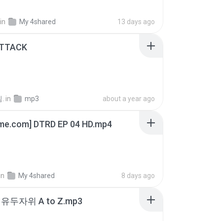
in
My 4shared
13 days ago
ATTACK
.
in
mp3
about a year ago
ime.com] DTRD EP 04 HD.mp4
in
My 4shared
8 days ago
유두자위 A to Z.mp3