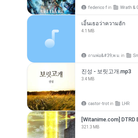
federico f
in
Wrath & 
เอิ้นเธอว่าความฮัก
4.1 MB
ถามพ่อ&#39;พ ม.
in
Sn
진성 - 보릿고개.mp3
3.4 MB
castor-trot
in
LHR
[Witanime.com] DTRD 
321.3 MB