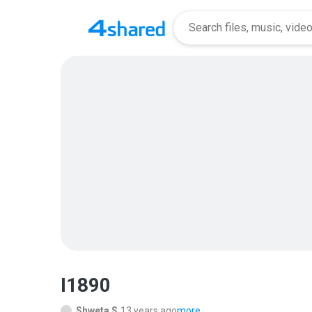
I1890
Shweta S.
13 years ago
more...