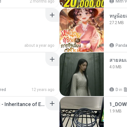
d
2 months ago
Mith 9
หนูน้อยส
27.2 MB
about a year ago
Panda
สายลมเ
4.0 MB
red
12 years ago
D
in
Wrath & Glory - Aeldari - Inheritance of Embers.pdf
1_DOW
1.9 MB