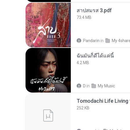
สาปสมรส 3.pdf
73.4 MB
Pandarin
in
My 4shar
ฉันมันก็ดีได้แค่นี้
4.2 MB
D
in
My Music
252 KB