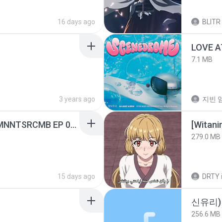
16 days ago
BLITR
LOVE 
7.1 MB
3 years ago
지빈 임
[Witanime.com] RKNGMNNTSRCMB EP 05 HD.mp4
[Witan
279.0 MB
15 days ago
DRTY
신유리) 
256.6 MB