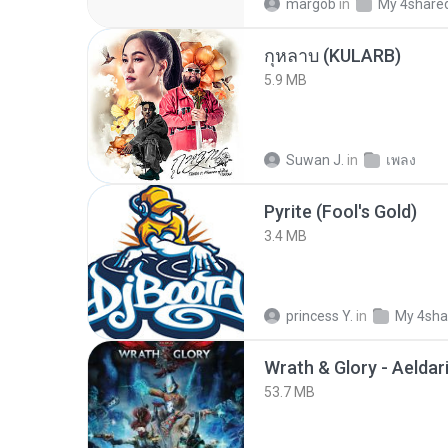
margob
in
My 4share
กุหลาบ (KULARB)
5.9 MB
Suwan J.
in
เพลง
Pyrite (Fool's Gold)
3.4 MB
princess Y.
in
My 4sha
53.7 MB