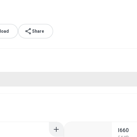
load
Share
I660