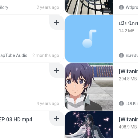
Glory
2 years ago
Wtlpro
14.2 MB
apTube Audio
2 months ago
อมรพัน
294.8 MB
4 years ago
LOLKI
EP 03 HD.mp4
[Witan
408.9 MB