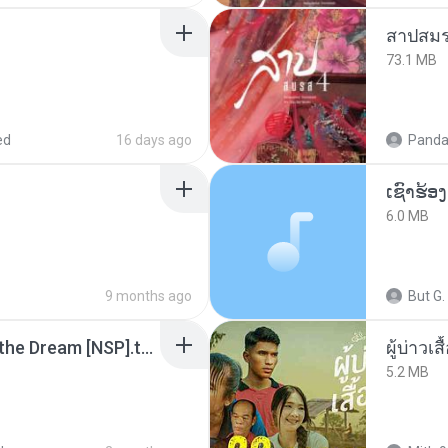
สาปสมร
73.1 MB
ed
16 days ago
Panda
6.0 MB
9 months ago
But G.
Tomodachi Life Living the Dream [NSP].torrent
ผู้บ่าวเสื
5.2 MB