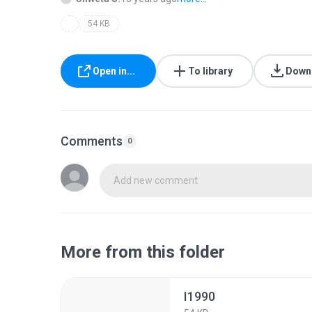
54 KB
Open in...
To library
Down
Comments
0
Add new comment
More from this folder
I1990