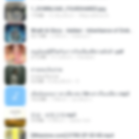
1_DOWNLOAD_FOURSHARED.jpg
1.9 MB
12 เดือนที่แล้ว
Wtlprodthree A.
Wrath & Glory - Aeldari - Inheritance of Embers.pdf
53.7 MB
2 ปีที่แล้ว
federico f
หนูน้อยสู้ชีวิตกับภารกิจเลี้ยงพี่ชายทั้งห้า.pdf
27.2 MB
15 วันที่แล้ว
Pandarin
สายลมเจ็บปวด
สายลมเจ็บปวด
4.0 MB
8 เดือนที่แล้ว
D
เมียน้อยเหงา พาเสียวค่ะ18+เล่าเรื่องเสียว.mp3
14.2 MB
7 ปีที่แล้ว
อมรพันธ์ จ.
진성 - 보릿고개.mp3
3.4 MB
4 ปีที่แล้ว
castor-trot
[Witanime.com] DTRD EP 03 HD.mp4