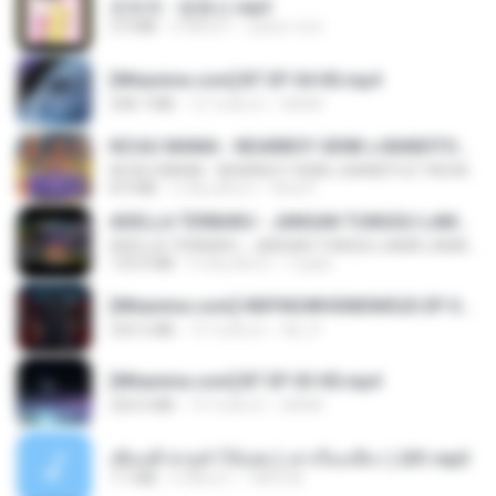
문희옥 - 평행선.mp3
2.9 MB
4 ปีที่แล้ว
castor-trot
[Witanime.com] BT EP 04 HD.mp4
248.7 MB
12 วันที่แล้ว
BAXK
KICAU MANIA - NDARBOY GENK x BANDITOZ YAOW 86 (OFFICIAL LYRIC VIDEO) GAS POL NDANGAK
KICAU MANIA - NDARBOY GENK x BANDITOZ YAOW 86 (OFFICIAL LYRIC VIDEO) GAS POL NDANGAK
8.9 MB
3 เดือนที่แล้ว
Rina P.
ADELLA TERBARU - JANGAN TUNGGU LAMA LAMA - GELAS RETAK - OM ADELLA FULL ALBUM TERBARU 2026
ADELLA TERBARU - JANGAN TUNGGU LAMA LAMA - GELAS RETAK - OM ADELLA FULL ALBUM TERBARU 2026
133.0 MB
4 เดือนที่แล้ว
Cuplis
[Witanime.com] HMYNGWHSNIDMS2S EP 04 HD.mp4
235.5 MB
13 วันที่แล้ว
KILJY
[Witanime.com] BT EP 03 HD.mp4
250.0 MB
19 วันที่แล้ว
BAXK
เพื่อนพี่ ช่วยทำให้เสด ( เล่าเรื่องเสียว ) 201.mp3
7.1 MB
6 ปีที่แล้ว
TNP2 M.