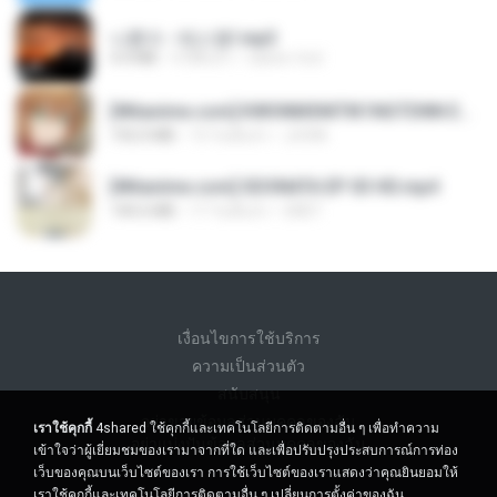
나훈아 - 테스형!.mp3
4.4 MB
4 ปีที่แล้ว
castor-trot
[Witanime.com] KWONMSNITIK1NGTDNN EP 04 HD.mp4
192.0 MB
13 วันที่แล้ว
JUVIA
[Witanime.com] SDONATA EP 03 HD.mp4
140.6 MB
17 วันที่แล้ว
GRET
เงื่อนไขการใช้บริการ
ความเป็นส่วนตัว
สนับสนุน
อย่าขายข้อมูลส่วนบุคคลของฉัน
เราใช้คุกกี้
4shared ใช้คุกกี้และเทคโนโลยีการติดตามอื่น ๆ เพื่อทำความ
อย่าแบ่งปันข้อมูลส่วนบุคคลของฉัน
เข้าใจว่าผู้เยี่ยมชมของเรามาจากที่ใด และเพื่อปรับปรุงประสบการณ์การท่อง
เว็บของคุณบนเว็บไซต์ของเรา การใช้เว็บไซต์ของเราแสดงว่าคุณยินยอมให้
เราใช้คุกกี้และเทคโนโลยีการติดตามอื่น ๆ
เปลี่ยนการตั้งค่าของฉัน