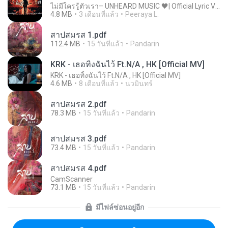
ไม่มีใครรู้ตัวเรา– UNHEARD MUSIC 🖤| Official Lyric Video | เพลงสู้ชีวิต
4.8 MB
3 เดือนที่แล้ว
Peeraya L.
สาปสมรส 1.pdf
112.4 MB
15 วันที่แล้ว
Pandarin
KRK - เธอทิ้งฉันไว้ Ft.N/A , HK [Official MV]
KRK - เธอทิ้งฉันไว้ Ft.N/A , HK [Official MV]
4.6 MB
8 เดือนที่แล้ว
นวมินทร์
สาปสมรส 2.pdf
78.3 MB
15 วันที่แล้ว
Pandarin
สาปสมรส 3.pdf
73.4 MB
15 วันที่แล้ว
Pandarin
สาปสมรส 4.pdf
CamScanner
73.1 MB
15 วันที่แล้ว
Pandarin
มีไฟล์ซ่อนอยู่อีก