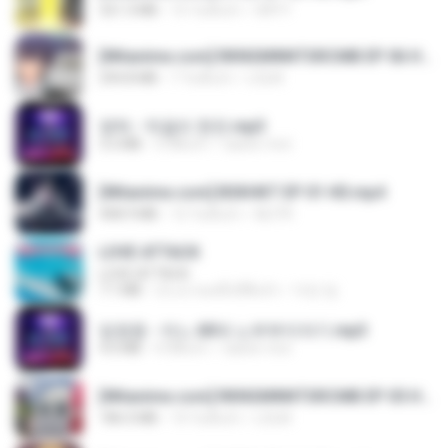
321.3 MB
15 วันที่แล้ว
DRTY
[Witanime.com] RKNGMNNTSRCMB EP 06 HD.mp4
294.8 MB
7 วันที่แล้ว
LOLKI
영탁 - 막걸리 한잔.mp3
3.2 MB
3 ปีที่แล้ว
castor-trot
[Witanime.com] BSKHKT EP 01 HD.mp4
408.9 MB
12 วันที่แล้ว
BLITR
LOVE ATTACK
LOVE ATTACK
7.1 MB
ประมาณหนึ่งปีที่แล้ว
지빈 임.
임영웅 - 어느 60대 노부부이야기.mp3
4.6 MB
4 ปีที่แล้ว
castor-trot
[Witanime.com] RKNGMNNTSRCMB EP 05 HD.mp4
186.0 MB
14 วันที่แล้ว
LOLKI