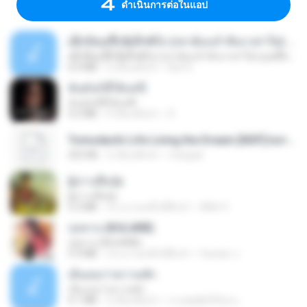
ดำเนินการต่อในแอป
ເຊົາຮ້ອງເຖົ້າຊິເອົາທໍ່ໃດ (เซาฮ้องเถ้าสิเอาเท่าใด) ບຸນເກີດ ຫນູຫ່ວງ ft. ໂສພາ ຈຸນທະລາ
ເຊົາຮ້ອງເຖົ້າຊິເອົາທໍ່ໃດ (เซาฮ้องเถ้าสิเอาเท่าใด) ບຸນເກີດ ຫນູຫ່ວງ ft. ໂສພາ ຈຸນທະລາ
6.0 MB
2 เดือนที่แล้ว
But G.
ฉันมันก็ดีได้แค่นี้
ฉันมันก็ดีได้แค่นี้
4.2 MB
9 เดือนที่แล้ว
D
Tomodachi Life Living the Dream [NSP].torrent
252 KB
2 เดือนที่แล้ว
margob
ผู้บ่าวเสื้อปุ๋ย
ผู้บ่าวเสื้อปุ๋ย
5.2 MB
ประมาณหนึ่งปีที่แล้ว
Mith 9.
กุหลาบ (KULARB)
กุหลาบ (KULARB)
5.9 MB
ประมาณหนึ่งปีที่แล้ว
Suwan J.
เอิ้นเธอว่าความฮัก
เอิ้นเธอว่าความฮัก
4.1 MB
2 เดือนที่แล้ว
ถามพ่อ&#39;พ ม.