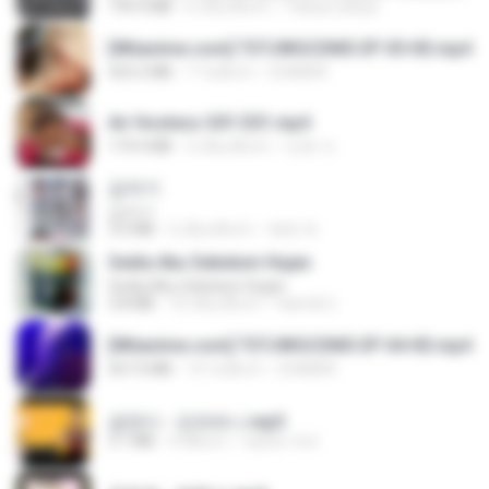
199.4 MB
6 เดือนที่แล้ว
Yahya Lahiya
[Witanime.com] TSTJWGCDMS EP 05 HD.mp4
423.2 MB
7 วันที่แล้ว
DOMISR
Air Hostess S01 E01.mp4
174.4 MB
3 เดือนที่แล้ว
민호 이.
갑자기
갑자기
3.0 MB
2 เดือนที่แล้ว
복희 박.
Sedia Aku Sebelum Hujan
Sedia Aku Sebelum Hujan
3.8 MB
10 เดือนที่แล้ว
Hamdi U.
[Witanime.com] TSTJWGCDMS EP 04 HD.mp4
567.0 MB
14 วันที่แล้ว
DOMISR
금잔디 - 오라버니.mp3
3.1 MB
4 ปีที่แล้ว
castor-trot