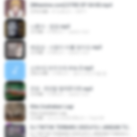
[Witanime.com] DTRD EP 04 HD.mp4
279.0 MB
8 วันที่แล้ว
DRTY
나훈아 - 영영.mp3
3.5 MB
4 ปีที่แล้ว
castor-trot
배금성 - 사랑이 비를 맞아요.mp3
3.5 MB
3 ปีที่แล้ว
castor-trot
신유리) 유두자위 A to Z.mp3
256.6 MB
2 ปีที่แล้ว
좀비고4인커플 좀.
진성 - 천년을 빌려준다면.mp3
3.4 MB
4 ปีที่แล้ว
castor-trot
Kita Usahakan Lagi
Kita Usahakan Lagi
3.3 MB
ประมาณหนึ่งปีที่แล้ว
Fazri M.
DJ TIKTOK TERBARU 2025🎵DJ JANGAN TUNGGU LAMA LAMA NANTI LAMA LAMA 🎵DJ SEDIA AKU SEBELUM HUJAN
DJ TIKTOK TERBARU 2025🎵DJ JANGAN TUNGGU LAMA LAMA NANTI LAMA LAMA 🎵DJ SEDIA AKU SEBELUM HUJAN