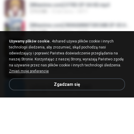
[Witanime.com] DTRD EP 04 HD.mp4
279.0 MB
10 dni temu
DRTY
[Witanime.com] RKNGMNNTSRCMB EP 05 HD.mp4
186.0 MB
16 dni temu
LOLKI
Używamy plików cookie.
4shared używa plików cookie i innych
나훈아 - 영영.mp3
technologii śledzenia, aby zrozumieć, skąd pochodzą nasi
3.5 MB
4 lata temu
castor-trot
odwiedzający i poprawić Państwa doświadczenie przeglądania na
naszej Stronie. Korzystając z naszej Strony, wyrażają Państwo zgodę
na używanie przez nas plików cookie i innych technologii śledzenia.
배금성 - 사랑이 비를 맞아요.mp3
Zmień moje preferencje
3.5 MB
4 lata temu
castor-trot
Zgadzam się
신유리) 유두자위 A to Z.mp3
256.6 MB
2 lata temu
좀비고4인커플 좀.
Air Hostess S01 E01.mp4
174.4 MB
3 miesiące temu
민호 이.
임영웅 - 어느 60대 노부부이야기.mp3
4.6 MB
4 lata temu
castor-trot