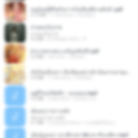
หนูน้อยสู้ชีวิตกับภารกิจเลี้ยงพี่ชายทั้งห้า.pdf
27.2 MB
17 dni temu
Pandarin
สายลมเจ็บปวด
สายลมเจ็บปวด
4.0 MB
8 miesięcy temu
D
ฝ่าบาททรงพระเจริญหมื่นปี1.pdf
6.4 MB
rok temu
Orasa K.
เกิดใหม่อีกครา อี๋เหนียงอย่างข้าเป็นภรรยาขุนนาง 1_ST.pdf
4.9 MB
17 dni temu
Pandarin
อยู่ที่ไหนก็คิดถึง - เมนทอล.mp3
4.2 MB
2 lata temu
มันไม้สาย ม.
เอิ้นเธอว่าความฮัก
เอิ้นเธอว่าความฮัก
4.1 MB
2 miesiące temu
ถามพ่อ&#39;พ ม.
เมียน้อยเหงา พาเสียวค่ะ18+เล่าเรื่องเสียว.mp3