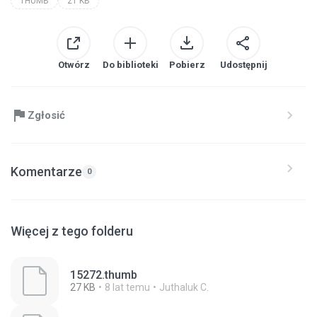
THUMB
21 KB
Otwórz
Do biblioteki
Pobierz
Udostępnij
Zgłosić
Komentarze
0
Więcej z tego folderu
15272.thumb
27 KB
8 lat temu
Juthaluk C.