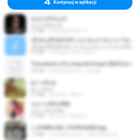
Kontynuuj w aplikacji
ฉันมันก็ดีได้แค่นี้
ฉันมันก็ดีได้แค่นี้
4.2 MB
9 miesięcy temu
D
ເຊົາຮ້ອງເຖົ້າຊິເອົາທໍ່ໃດ (เซาฮ้องเถ้าสิเอาเท่าใด) ບຸນເກີດ ຫນູຫ່ວງ ft. ໂສພາ ຈຸນທະລາ
ເຊົາຮ້ອງເຖົ້າຊິເອົາທໍ່ໃດ (เซาฮ้องเถ้าสิเอาเท่าใด) ບຸນເກີດ ຫນູຫ່ວງ ft. ໂສພາ ຈຸນທະລາ
6.0 MB
2 miesiące temu
But G.
Tomodachi Life Living the Dream [NSP].torrent
252 KB
2 miesiące temu
margob
ผู้บ่าวเสื้อปุ๋ย
ผู้บ่าวเสื้อปุ๋ย
5.2 MB
rok temu
Mith 9.
กุหลาบ (KULARB)
กุหลาบ (KULARB)
5.9 MB
rok temu
Suwan J.
1_DOWNLOAD_FOURSHARED.jpg
1.9 MB
12 miesięcy temu
Wtlprodthree A.