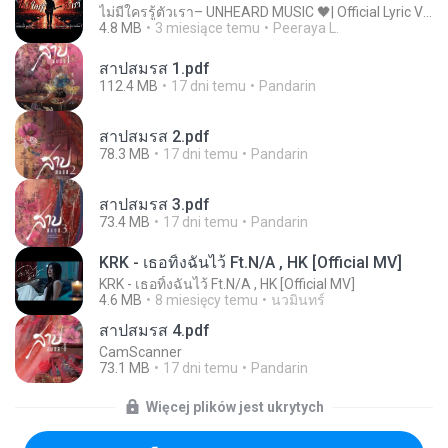
ไม่มีใครรู้ตัวเรา– UNHEARD MUSIC 🖤| Official Lyric Video | เพลงสู้ชีวิต
4.8 MB
3 miesiące temu
Peeraya L.
สาปสมรส 1.pdf
112.4 MB
17 dni temu
Pandarin
สาปสมรส 2.pdf
78.3 MB
17 dni temu
Pandarin
สาปสมรส 3.pdf
73.4 MB
17 dni temu
Pandarin
KRK - เธอทิ้งฉันไว้ Ft.N/A , HK [Official MV]
KRK - เธอทิ้งฉันไว้ Ft.N/A , HK [Official MV]
4.6 MB
8 miesięcy temu
นวมินทร์
สาปสมรส 4.pdf
CamScanner
73.1 MB
17 dni temu
Pandarin
Więcej plików jest ukrytych