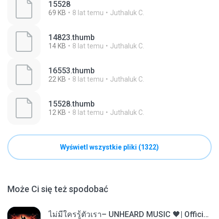
15528
69 KB
8 lat temu
Juthaluk C.
14823.thumb
14 KB
8 lat temu
Juthaluk C.
16553.thumb
22 KB
8 lat temu
Juthaluk C.
15528.thumb
12 KB
8 lat temu
Juthaluk C.
Wyświetl wszystkie pliki (1322)
Może Ci się też spodobać
ไม่มีใครรู้ตัวเรา– UNHEARD MUSIC 🖤| Official Lyric Video | เพลงสู้ชีวิต