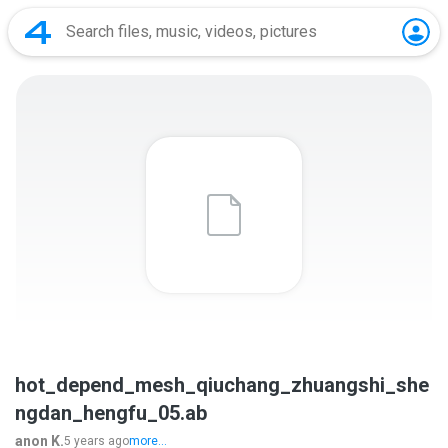
hot_depend_mesh_qiuchang_zhuangshi_she
ngdan_hengfu_05.ab
anon K.
5 years ago
more...