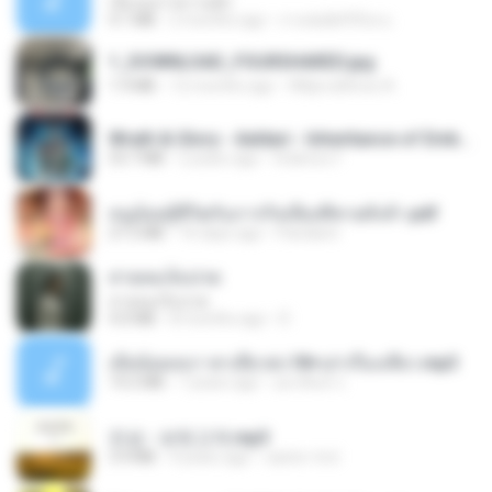
เอิ้นเธอว่าความฮัก
4.1 MB
2 months ago
ถามพ่อ&#39;พ ม.
1_DOWNLOAD_FOURSHARED.jpg
1.9 MB
12 months ago
Wtlprodthree A.
Wrath & Glory - Aeldari - Inheritance of Embers.pdf
53.7 MB
2 years ago
federico f
หนูน้อยสู้ชีวิตกับภารกิจเลี้ยงพี่ชายทั้งห้า.pdf
27.2 MB
16 days ago
Pandarin
สายลมเจ็บปวด
สายลมเจ็บปวด
4.0 MB
8 months ago
D
เมียน้อยเหงา พาเสียวค่ะ18+เล่าเรื่องเสียว.mp3
14.2 MB
7 years ago
อมรพันธ์ จ.
진성 - 보릿고개.mp3
3.4 MB
4 years ago
castor-trot