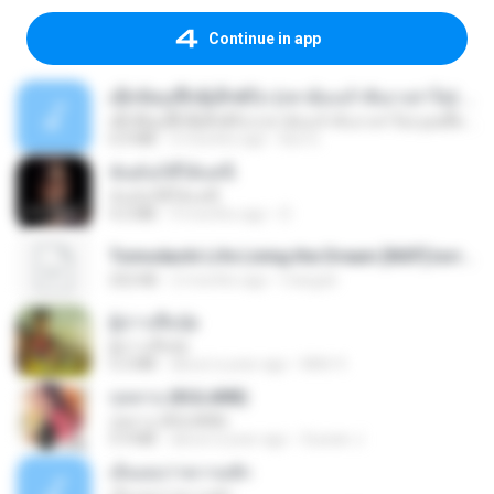
Continue in app
ເຊົາຮ້ອງເຖົ້າຊິເອົາທໍ່ໃດ (เซาฮ้องเถ้าสิเอาเท่าใด) ບຸນເກີດ ຫນູຫ່ວງ ft. ໂສພາ ຈຸນທະລາ
ເຊົາຮ້ອງເຖົ້າຊິເອົາທໍ່ໃດ (เซาฮ้องเถ้าสิเอาเท่าใด) ບຸນເກີດ ຫນູຫ່ວງ ft. ໂສພາ ຈຸນທະລາ
6.0 MB
2 months ago
But G.
ฉันมันก็ดีได้แค่นี้
ฉันมันก็ดีได้แค่นี้
4.2 MB
9 months ago
D
Tomodachi Life Living the Dream [NSP].torrent
252 KB
2 months ago
margob
ผู้บ่าวเสื้อปุ๋ย
ผู้บ่าวเสื้อปุ๋ย
5.2 MB
about a year ago
Mith 9.
กุหลาบ (KULARB)
กุหลาบ (KULARB)
5.9 MB
about a year ago
Suwan J.
เอิ้นเธอว่าความฮัก