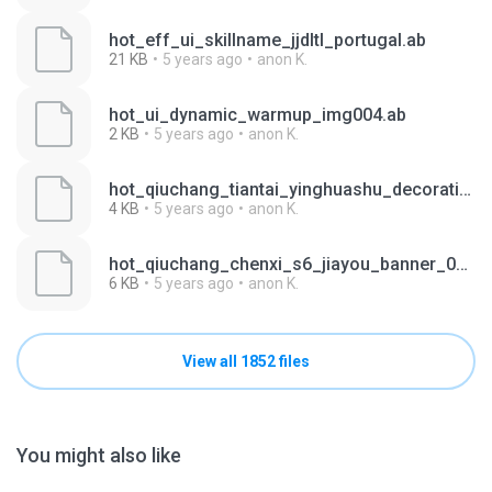
hot_eff_ui_skillname_jjdltl_portugal.ab
21 KB
5 years ago
anon K.
hot_ui_dynamic_warmup_img004.ab
2 KB
5 years ago
anon K.
hot_qiuchang_tiantai_yinghuashu_decoration_02_day.ab
4 KB
5 years ago
anon K.
hot_qiuchang_chenxi_s6_jiayou_banner_01.ab
6 KB
5 years ago
anon K.
View all 1852 files
You might also like