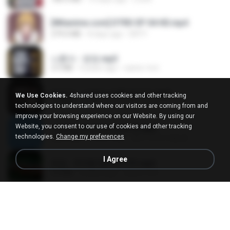
[Witanime.com] DTRD EP 04 HD.mp4
279.0 MB
8 days ago
DRTY
나훈아 - 영영.mp3
3.5 MB
4 years ago
castor-trot
배금성 - 사랑이 비를 맞아요.mp3
We Use Cookies.
4shared uses cookies and other tracking
3.5 MB
4 years ago
castor-trot
technologies to understand where our visitors are coming from and
improve your browsing experience on our Website. By using our
Website, you consent to our use of cookies and other tracking
신유리) 유두자위 A to Z.mp3
technologies.
Change my preferences
256.6 MB
2 years ago
좀비고4인커플 좀.
I Agree
진성 - 천년을 빌려준다면.mp3
3.4 MB
4 years ago
castor-trot
Kita Usahakan Lagi
Kita Usahakan Lagi
3.3 MB
about a year ago
Fazri M.
DJ TIKTOK TERBARU 2025🎵DJ JANGAN TUNGGU LAMA LAMA NANTI LAMA LAMA 🎵DJ SEDIA AKU SEBELUM HUJAN