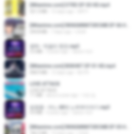
[Witanime.com] DTRD EP 03 HD.mp4
321.3 MB
15 days ago
DRTY
[Witanime.com] RKNGMNNTSRCMB EP 06 HD.mp4
294.8 MB
7 days ago
LOLKI
영탁 - 막걸리 한잔.mp3
3.2 MB
3 years ago
castor-trot
[Witanime.com] BSKHKT EP 01 HD.mp4
408.9 MB
12 days ago
BLITR
LOVE ATTACK
LOVE ATTACK
7.1 MB
about a year ago
지빈 임.
임영웅 - 어느 60대 노부부이야기.mp3
4.6 MB
4 years ago
castor-trot
[Witanime.com] RKNGMNNTSRCMB EP 05 HD.mp4
186.0 MB
14 days ago
LOLKI