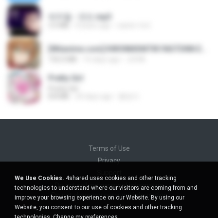
박우철 - 연모.mp3
3.5 MB
4 years ago
castor-trot
[Witanime.com] KWONMSNITIK1NGTDNN EP 04 HD.mp4
192.0 MB
16 days ago
JUVIA
Pretty Girl
Pretty Girl
8.8 MB
24 days ago
황영지
Terms of Use
Privacy
Support
We Use Cookies.
4shared uses cookies and other tracking
Do not sell my personal information
technologies to understand where our visitors are coming from and
Do not share my personal information
improve your browsing experience on our Website. By using our
Website, you consent to our use of cookies and other tracking
technologies.
Change my preferences