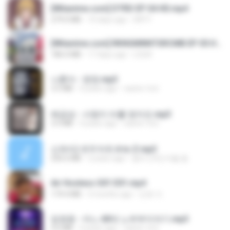
[Witanime.com] DTRD EP 04 HD.mp4
279.0 MB
10 days ago
DRTY
[Witanime.com] RKNGMNNTSRCMB EP 05 HD.mp4
186.0 MB
17 days ago
LOLKI
나훈아 - 영영.mp3
3.5 MB
4 years ago
castor-trot
배금성 - 사랑이 비를 맞아요.mp3
3.5 MB
4 years ago
castor-trot
신유리) 유두자위 A to Z.mp3
256.6 MB
2 years ago
좀비고4인커플 좀.
Air Hostess S01 E01.mp4
174.4 MB
3 months ago
민호 이.
임영웅 - 어느 60대 노부부이야기.mp3
4.6 MB
4 years ago
castor-trot