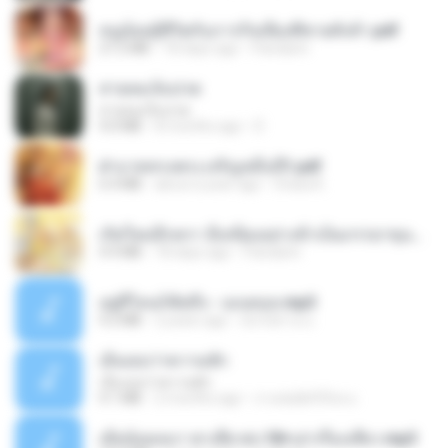
หนูน้อยสู้ชีวิตกับภารกิจเลี้ยงพี่ชายทั้งห้า.pdf
27.2 MB
18 days ago
Pandarin
สายลมเจ็บปวด
สายลมเจ็บปวด
4.0 MB
8 months ago
D
ฝ่าบาททรงพระเจริญหมื่นปี1.pdf
6.4 MB
about a year ago
Orasa K.
เกิดใหม่อีกครา อี๋เหนียงอย่างข้าเป็นภรรยาขุนนาง 1_ST.pdf
4.9 MB
18 days ago
Pandarin
อยู่ที่ไหนก็คิดถึง - เมนทอล.mp3
4.2 MB
2 years ago
มันไม้สาย ม.
เอิ้นเธอว่าความฮัก
เอิ้นเธอว่าความฮัก
4.1 MB
2 months ago
ถามพ่อ&#39;พ ม.
เมียน้อยเหงา พาเสียวค่ะ18+เล่าเรื่องเสียว.mp3