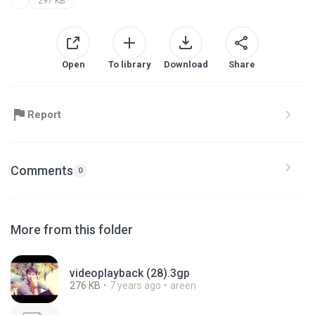
297 KB
Open
To library
Download
Share
Report
Comments
0
More from this folder
videoplayback (28).3gp
276 KB
7 years ago
areen