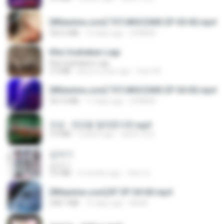
[Witanime.com] TSTJWGCDMS EP 05 HD.mp4
423.2 MB
10 days ago
DOMISR
Kita Usahakan Lagi
Kita Usahakan Lagi
3.3 MB
about a year ago
Fazri M.
[Witanime.com] TSTJWGCDMS EP 04 HD.mp4
567.0 MB
17 days ago
DOMISR
진성 - 천년을 빌려준다면.mp3
3.4 MB
4 years ago
castor-trot
갑자기
갑자기
3.0 MB
2 months ago
복희 박.
[Witanime.com] BT EP 04 HD.mp4
248.7 MB
15 days ago
BAXK