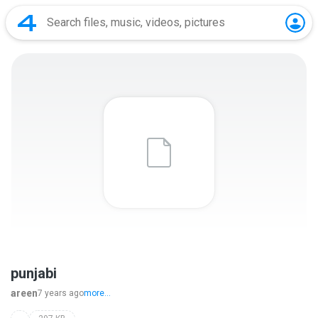
punjabi
areen
7 years ago
more...