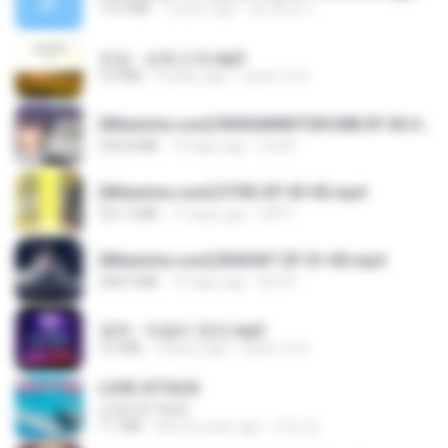
14.2 MB
7 years ago
อมรพันธ์ จ.
진성 - 보릿고개.mp3
3.4 MB
4 years ago
castor-trot
[Witanime.com] RKNGMNNTSRCMB EP 06 HD.mp4
294.8 MB
10 days ago
LOLKI
[Witanime.com] DTRD EP 03 HD.mp4
321.3 MB
17 days ago
DRTY
[Witanime.com] BSKHKT EP 01 HD.mp4
408.9 MB
15 days ago
BLITR
영탁 - 막걸리 한잔.mp3
3.2 MB
3 years ago
castor-trot
LOVE ATTACK
LOVE ATTACK
7.1 MB
about a year ago
지빈 임.