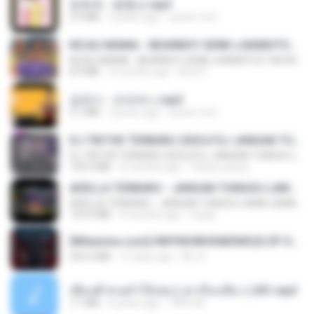
문희옥 - 평행선.mp3
2.9 MB
4 years ago
castor-trot
KICAU MANIA - NDARBOY GENK x BANDITOZ YAOW 86 (OFFICIAL LYRIC VIDEO) GAS POL NDANGAK
KICAU MANIA - NDARBOY GENK x BANDITOZ YAOW 86 (OFFICIAL LYRIC VIDEO) GAS POL NDANGAK
8.9 MB
3 months ago
Rina P.
금잔디 - 오라버니.mp3
3.1 MB
4 years ago
castor-trot
DJ TIKTOK TERBARU 2025🎵DJ JANGAN TUNGGU LAMA LAMA NANTI LAMA LAMA 🎵DJ SEDIA AKU SEBELUM HUJAN
DJ TIKTOK TERBARU 2025🎵DJ JANGAN TUNGGU LAMA LAMA NANTI LAMA LAMA 🎵DJ SEDIA AKU SEBELUM HUJAN
199.4 MB
6 months ago
Yahya Lahiya
ADELLA TERBARU - JANGAN TUNGGU LAMA LAMA - GELAS RETAK - OM ADELLA FULL ALBUM TERBARU 2026
ADELLA TERBARU - JANGAN TUNGGU LAMA LAMA - GELAS RETAK - OM ADELLA FULL ALBUM TERBARU 2026
133.0 MB
4 months ago
Cuplis
[Witanime.com] HMYNGWHSNIDMS2S EP 04 HD.mp4
235.5 MB
15 days ago
KILJY
เพื่อนพี่ ช่วยทำให้เสด ( เล่าเรื่องเสียว ) 201.mp3
7.1 MB
6 years ago
TNP2 M.