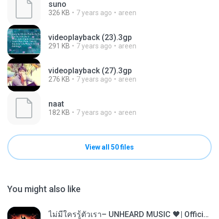
suno
326 KB
7 years ago
areen
videoplayback (23).3gp
291 KB
7 years ago
areen
videoplayback (27).3gp
276 KB
7 years ago
areen
naat
182 KB
7 years ago
areen
View all 50 files
You might also like
ไม่มีใครรู้ตัวเรา– UNHEARD MUSIC 🖤| Official Lyric Video | เพลงสู้ชีวิต