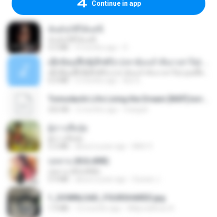
Continue in app
ฉันมันก็ดีได้แค่นี้
ฉันมันก็ดีได้แค่นี้
4.2 MB
9 months ago
D
ເຊົາຮ້ອງເຖົ້າຊິເອົາທໍ່ໃດ (เซาฮ้องเถ้าสิเอาเท่าใด) ບຸນເກີດ ຫນູຫ່ວງ ft. ໂສພາ ຈຸນທະລາ
ເຊົາຮ້ອງເຖົ້າຊິເອົາທໍ່ໃດ (เซาฮ้องเถ้าสิเอาเท่าใด) ບຸນເກີດ ຫນູຫ່ວງ ft. ໂສພາ ຈຸນທະລາ
6.0 MB
2 months ago
But G.
Tomodachi Life Living the Dream [NSP].torrent
252 KB
2 months ago
margob
ผู้บ่าวเสื้อปุ๋ย
ผู้บ่าวเสื้อปุ๋ย
5.2 MB
about a year ago
Mith 9.
กุหลาบ (KULARB)
กุหลาบ (KULARB)
5.9 MB
about a year ago
Suwan J.
1_DOWNLOAD_FOURSHARED.jpg
1.9 MB
12 months ago
Wtlprodthree A.