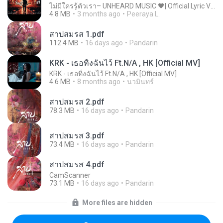
ไม่มีใครรู้ตัวเรา– UNHEARD MUSIC 🖤| Official Lyric Video | เพลงสู้ชีวิต
4.8 MB
3 months ago
Peeraya L.
สาปสมรส 1.pdf
112.4 MB
16 days ago
Pandarin
KRK - เธอทิ้งฉันไว้ Ft.N/A , HK [Official MV]
KRK - เธอทิ้งฉันไว้ Ft.N/A , HK [Official MV]
4.6 MB
8 months ago
นวมินทร์
สาปสมรส 2.pdf
78.3 MB
16 days ago
Pandarin
สาปสมรส 3.pdf
73.4 MB
16 days ago
Pandarin
สาปสมรส 4.pdf
CamScanner
73.1 MB
16 days ago
Pandarin
More files are hidden