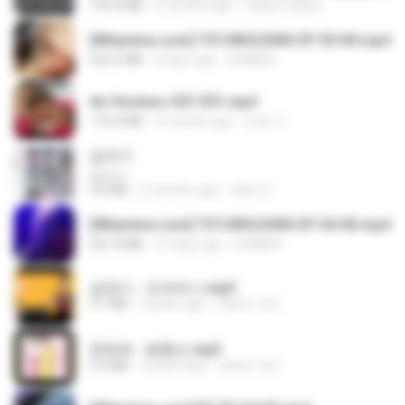
199.4 MB
6 months ago
Yahya Lahiya
[Witanime.com] TSTJWGCDMS EP 05 HD.mp4
423.2 MB
8 days ago
DOMISR
Air Hostess S01 E01.mp4
174.4 MB
3 months ago
민호 이.
갑자기
갑자기
3.0 MB
2 months ago
복희 박.
[Witanime.com] TSTJWGCDMS EP 04 HD.mp4
567.0 MB
15 days ago
DOMISR
금잔디 - 오라버니.mp3
3.1 MB
4 years ago
castor-trot
문희옥 - 평행선.mp3
2.9 MB
4 years ago
castor-trot