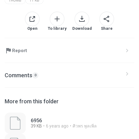
THUMB
11 KB
Open
To library
Download
Share
Report
Comments
0
More from this folder
6956
39 KB
6 years ago
ศิวพร พูลเพิ่ล