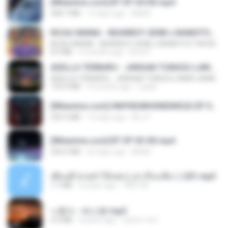
[Witanime.com] BT EP 04 HD.mp4
248.7 MB
13 days ago
BAXK
KICAU MANIA - NDARBOY GENK x BANDITOZ YAOW 86 (OFFICIAL LYRIC VIDEO) GAS POL NDANGAK
KICAU MANIA - NDARBOY GENK x BANDITOZ YAOW 86 (OFFICIAL LYRIC VIDEO) GAS POL NDANGAK
8.9 MB
3 months ago
Rina P.
ADELLA TERBARU - JANGAN TUNGGU LAMA LAMA - GELAS RETAK - OM ADELLA FULL ALBUM TERBARU 2026
ADELLA TERBARU - JANGAN TUNGGU LAMA LAMA - GELAS RETAK - OM ADELLA FULL ALBUM TERBARU 2026
133.0 MB
4 months ago
Cuplis
[Witanime.com] HMYNGWHSNIDMS2S EP 04 HD.mp4
235.5 MB
13 days ago
KILJY
[Witanime.com] BT EP 03 HD.mp4
250.0 MB
20 days ago
BAXK
เพื่อนพี่ ช่วยทำให้เสด ( เล่าเรื่องเสียว ) 201.mp3
7.1 MB
6 years ago
TNP2 M.
나훈아 - 테스형!.mp3
4.4 MB
4 years ago
castor-trot