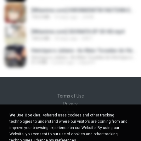
[Witanime.com] KWONMSNITIK1NGTDNN EP 04 HD.mp4
192.0 MB
14 days ago
JUVIA
[Witanime.com] SDONATA EP 03 HD.mp4
140.6 MB
18 days ago
GRET
Henrique e Juliano -As Mais Tocadas do Henrique e Juliano 2021 -Top Sertanejo 2021,Cd Completo 2021
Henrique e Juliano -As Mais Tocadas do Henrique e Juliano 2021 -Top Sertanejo 2021,Cd Completo 2021
51.4 MB
2 years ago
raquel R.
Terms of Use
Privacy
Support
We Use Cookies.
4shared uses cookies and other tracking
Do not sell my personal information
technologies to understand where our visitors are coming from and
Do not share my personal information
improve your browsing experience on our Website. By using our
Website, you consent to our use of cookies and other tracking
technologies.
Change my preferences