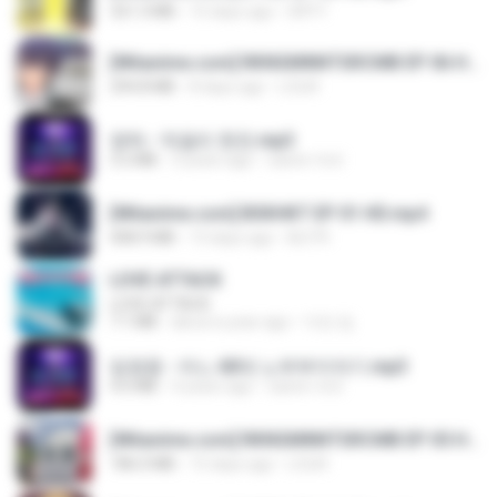
321.3 MB
15 days ago
DRTY
[Witanime.com] RKNGMNNTSRCMB EP 06 HD.mp4
294.8 MB
8 days ago
LOLKI
영탁 - 막걸리 한잔.mp3
3.2 MB
3 years ago
castor-trot
[Witanime.com] BSKHKT EP 01 HD.mp4
408.9 MB
13 days ago
BLITR
LOVE ATTACK
LOVE ATTACK
7.1 MB
about a year ago
지빈 임.
임영웅 - 어느 60대 노부부이야기.mp3
4.6 MB
4 years ago
castor-trot
[Witanime.com] RKNGMNNTSRCMB EP 05 HD.mp4
186.0 MB
15 days ago
LOLKI