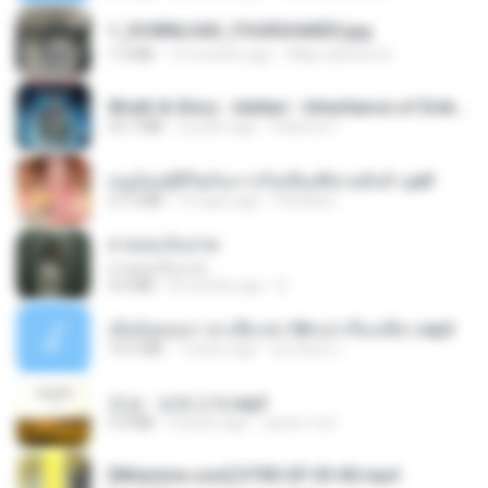
1_DOWNLOAD_FOURSHARED.jpg
1.9 MB
12 months ago
Wtlprodthree A.
Wrath & Glory - Aeldari - Inheritance of Embers.pdf
53.7 MB
2 years ago
federico f
หนูน้อยสู้ชีวิตกับภารกิจเลี้ยงพี่ชายทั้งห้า.pdf
27.2 MB
16 days ago
Pandarin
สายลมเจ็บปวด
สายลมเจ็บปวด
4.0 MB
8 months ago
D
เมียน้อยเหงา พาเสียวค่ะ18+เล่าเรื่องเสียว.mp3
14.2 MB
7 years ago
อมรพันธ์ จ.
진성 - 보릿고개.mp3
3.4 MB
4 years ago
castor-trot
[Witanime.com] DTRD EP 03 HD.mp4