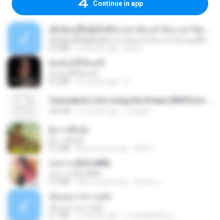
Continue in app
ເຊົາຮ້ອງເຖົ້າຊິເອົາທໍ່ໃດ (เซาฮ้องเถ้าสิเอาเท่าใด) ບຸນເກີດ ຫນູຫ່ວງ ft. ໂສພາ ຈຸນທະລາ
ເຊົາຮ້ອງເຖົ້າຊິເອົາທໍ່ໃດ (เซาฮ้องเถ้าสิเอาเท่าใด) ບຸນເກີດ ຫນູຫ່ວງ ft. ໂສພາ ຈຸນທະລາ
6.0 MB
2 months ago
But G.
ฉันมันก็ดีได้แค่นี้
ฉันมันก็ดีได้แค่นี้
4.2 MB
9 months ago
D
Tomodachi Life Living the Dream [NSP].torrent
252 KB
2 months ago
margob
ผู้บ่าวเสื้อปุ๋ย
ผู้บ่าวเสื้อปุ๋ย
5.2 MB
about a year ago
Mith 9.
กุหลาบ (KULARB)
กุหลาบ (KULARB)
5.9 MB
about a year ago
Suwan J.
เอิ้นเธอว่าความฮัก
เอิ้นเธอว่าความฮัก
4.1 MB
2 months ago
ถามพ่อ&#39;พ ม.