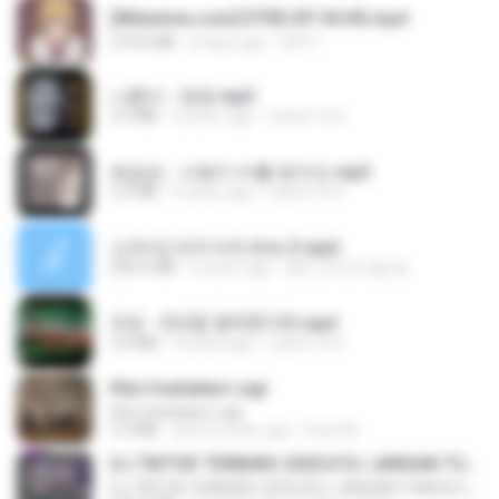
[Witanime.com] DTRD EP 04 HD.mp4
279.0 MB
8 days ago
DRTY
나훈아 - 영영.mp3
3.5 MB
4 years ago
castor-trot
배금성 - 사랑이 비를 맞아요.mp3
3.5 MB
4 years ago
castor-trot
신유리) 유두자위 A to Z.mp3
256.6 MB
2 years ago
좀비고4인커플 좀.
진성 - 천년을 빌려준다면.mp3
3.4 MB
4 years ago
castor-trot
Kita Usahakan Lagi
Kita Usahakan Lagi
3.3 MB
about a year ago
Fazri M.
DJ TIKTOK TERBARU 2025🎵DJ JANGAN TUNGGU LAMA LAMA NANTI LAMA LAMA 🎵DJ SEDIA AKU SEBELUM HUJAN
DJ TIKTOK TERBARU 2025🎵DJ JANGAN TUNGGU LAMA LAMA NANTI LAMA LAMA 🎵DJ SEDIA AKU SEBELUM HUJAN