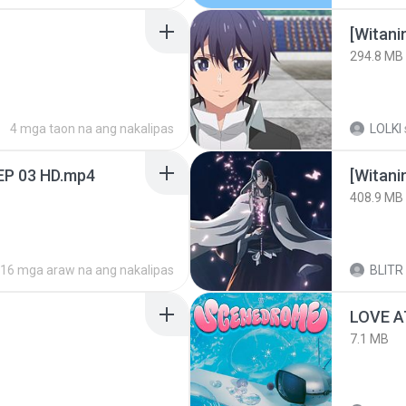
294.8 MB
4 mga taon na ang nakalipas
LOLKI
EP 03 HD.mp4
[Witan
408.9 MB
16 mga araw na ang nakalipas
BLITR
LOVE 
7.1 MB