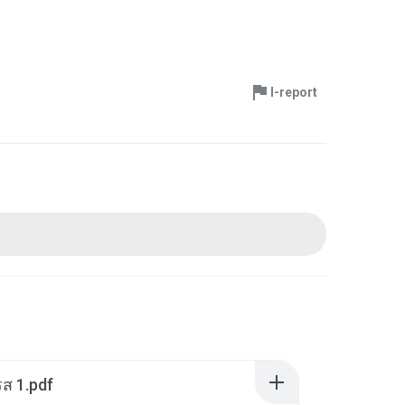
I-report
ส 1.pdf