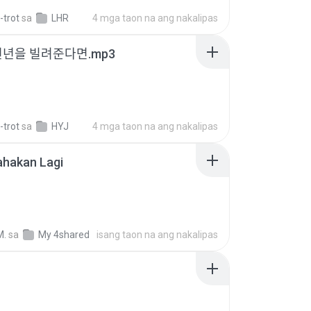
-trot
sa
LHR
4 mga taon na ang nakalipas
천년을 빌려준다면.mp3
-trot
sa
HYJ
4 mga taon na ang nakalipas
ahakan Lagi
M.
sa
My 4shared
isang taon na ang nakalipas