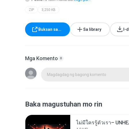
ZIP
3,250 KB
Buksan sa...
Sa library
I-
Mga Komento
0
Magdagdag ng bagong komento
Baka magustuhan mo rin