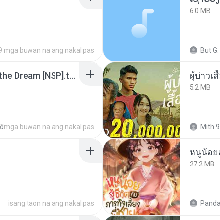
6.0 MB
9 mga buwan na ang nakalipas
But G.
Tomodachi Life Living the Dream [NSP].torrent
ผู้บ่าวเสื
5.2 MB
ed
2 mga buwan na ang nakalipas
Mith 9
หนูน้อยส
27.2 MB
isang taon na ang nakalipas
Panda