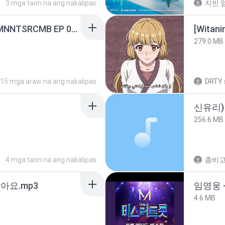
3 mga taon na ang nakalipas
지빈 임
[Witanime.com] RKNGMNNTSRCMB EP 05 HD.mp4
[Witan
279.0 MB
15 mga araw na ang nakalipas
DRTY
신유리) 
256.6 MB
4 mga taon na ang nakalipas
아요.mp3
임영웅 
4.6 MB