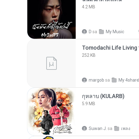
4.2 MB
D
sa
My Music
252 KB
margob
sa
My 4shar
กุหลาบ (KULARB)
5.9 MB
Suwan J.
sa
เพลง