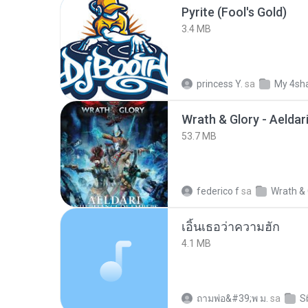
Pyrite (Fool's Gold)
3.4 MB
princess Y.
sa
My 4sh
53.7 MB
federico f
sa
Wrath & 
เอิ้นเธอว่าความฮัก
4.1 MB
ถามพ่อ&#39;พ ม.
sa
S