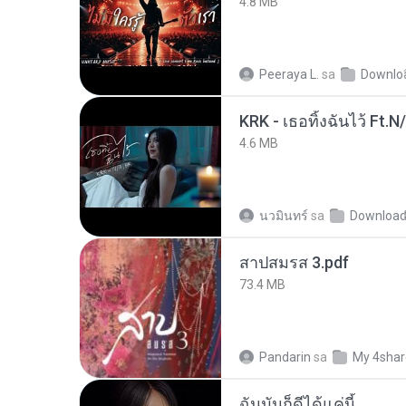
4.8 MB
Peeraya L.
sa
Downlo
KRK - เธอทิ้งฉันไว้ Ft.N
4.6 MB
นวมินทร์
sa
Downloa
สาปสมรส 3.pdf
73.4 MB
Pandarin
sa
My 4sha
ฉันมันก็ดีได้แค่นี้