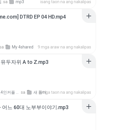
.
sa
mp3
isang taon na ang nakalipas
ime.com] DTRD EP 04 HD.mp4
sa
My 4shared
9 mga araw na ang nakalipas
유두자위 A to Z.mp3
좀비고4인커플 좀.
sa
새 폴더
2 mga taon na ang nakalipas
- 어느 60대 노부부이야기.mp3