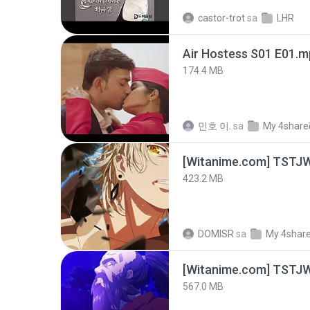
castor-trot
sa
LHR
Air Hostess S01 E01.
174.4 MB
민호 이.
sa
My 4share
423.2 MB
DOMISR
sa
My 4shar
567.0 MB