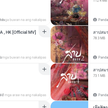
112.4 MB
ads
3 mga buwan na ang nakalipas
Panda
/A , HK [Official MV]
สาปสมร
78.3 MB
ds
8 mga buwan na ang nakalipas
Panda
สาปสมร
73.1 MB
red
17 mga araw na ang nakalipas
Panda