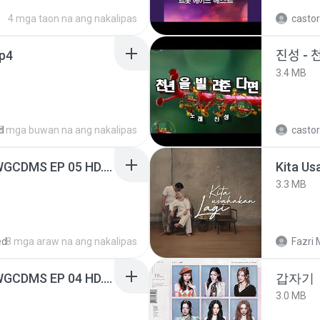
4 mga taon na ang nakalipas
castor
mp4
진성 - 
3.4 MB
d
3 mga buwan na ang nakalipas
castor
[Witanime.com] TSTJWGCDMS EP 05 HD.mp4
Kita Us
3.3 MB
ed
8 mga araw na ang nakalipas
Fazri 
[Witanime.com] TSTJWGCDMS EP 04 HD.mp4
갑자기
3.0 MB