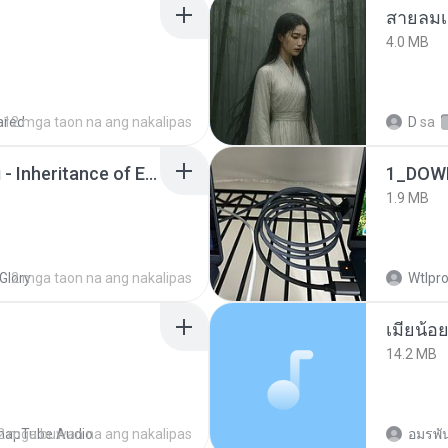
สายลมเ
4.0 MB
ared
12 mga taon na ang nakalipas
D
sa
Wrath & Glory - Aeldari - Inheritance of Embers.pdf
1_DOW
1.9 MB
Glory
2 mga taon na ang nakalipas
Wtlpro
14.2 MB
napTube Audio
2 mga buwan na ang nakalipas
อมรพัน