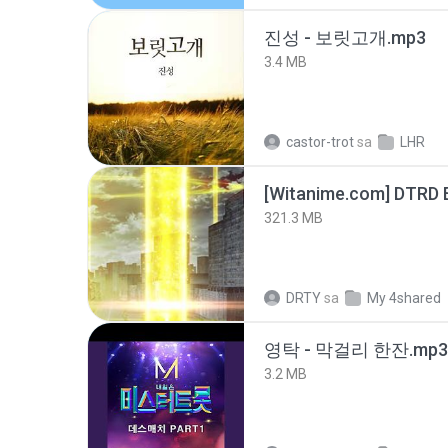
진성 - 보릿고개.mp3
3.4 MB
castor-trot
sa
LHR
[Witanime.com] DTRD 
321.3 MB
DRTY
sa
My 4shared
영탁 - 막걸리 한잔.mp3
3.2 MB