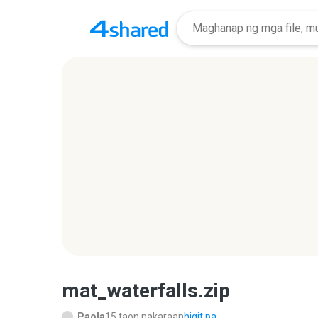
mat_waterfalls.zip
Paola
15 taon nakaraan
higit pa...