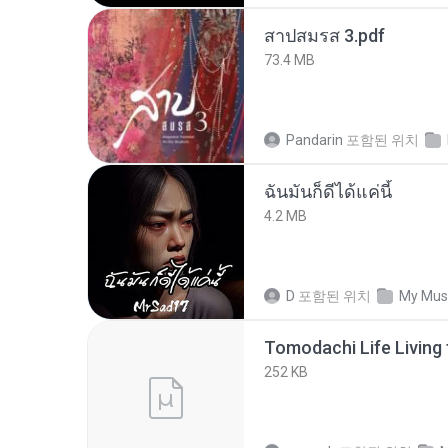
สาปสมรส 3.pdf
73.4 MB
Pandarin
포함된 위치
ฉันมันก็ดีได้แค่นี้
4.2 MB
D
포함된 위치
My Mus
252 KB