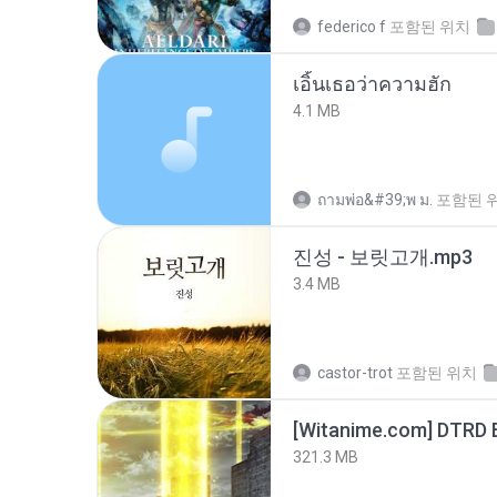
federico f
포함된 위치
เอิ้นเธอว่าความฮัก
4.1 MB
ถามพ่อ&#39;พ ม.
포함된 
진성 - 보릿고개.mp3
3.4 MB
castor-trot
포함된 위치
[Witanime.com] DTRD 
321.3 MB