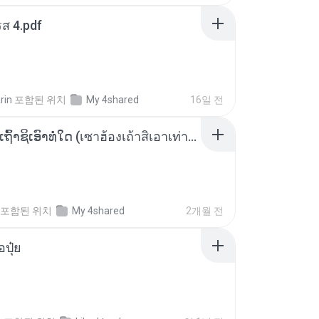
ส 4.pdf
rin
포함된 위치
My 4shared
16일 전
ເຊົາຮ້ອງເຖົ້າຊິເອົາທໍ່ໃດ (เซาฮ้องเถ้าสิเอาเท่าใด) ບຸນເກີດ ຫນູຫ່ວງ ft. ໂສພາ ຈຸນທະລາ
포함된 위치
My 4shared
2개월 전
้อปุ๋ย