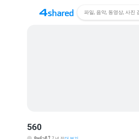
560
ทิพย์วดี ใ.
7 년 전
더 보기...