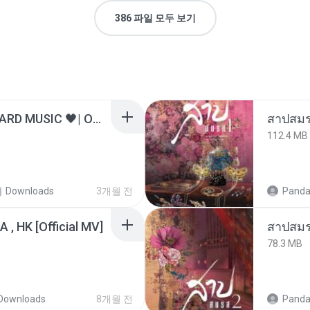
386 파일 모두 보기
ไม่มีใครรู้ตัวเรา– UNHEARD MUSIC 🖤| Official Lyric Video | เพลงสู้ชีวิต
สาปสมร
112.4 MB
Downloads
3개월 전
Panda
/A , HK [Official MV]
สาปสมร
78.3 MB
Downloads
8개월 전
Panda