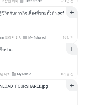
.
포함된 위치
Liked tracks
약 1년 전
ู้ชีวิตกับภารกิจเลี้ยงพี่ชายทั้งห้า.pdf
rin
포함된 위치
My 4shared
16일 전
จ็บปวด
된 위치
My Music
8개월 전
NLOAD_FOURSHARED.jpg