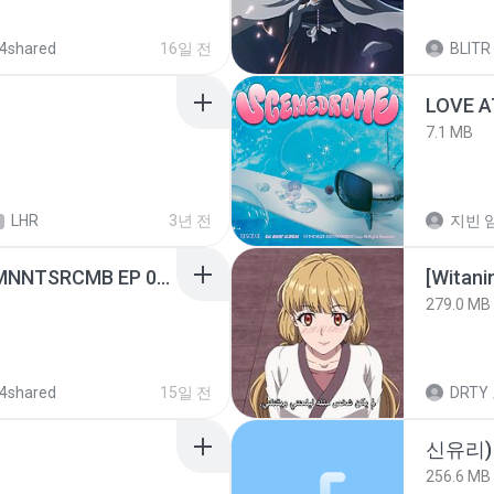
4shared
16일 전
BLITR
LOVE 
7.1 MB
LHR
3년 전
지빈 임
[Witanime.com] RKNGMNNTSRCMB EP 05 HD.mp4
[Witan
279.0 MB
4shared
15일 전
DRTY
신유리) 
256.6 MB