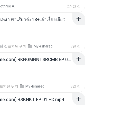
dthree A.
12개월 전
เมียน้อยเหงา พาเสียวค่ะ18+เล่าเรื่องเสียว.mp3
ธ์ จ.
포함된 위치
My 4shared
7년 전
[Witanime.com] RKNGMNNTSRCMB EP 06 HD.mp4
포함된 위치
My 4shared
8일 전
ime.com] BSKHKT EP 01 HD.mp4