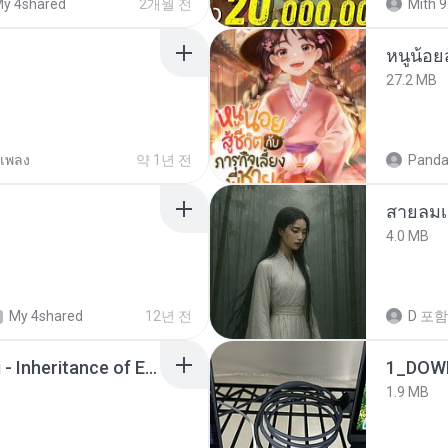
y 4shared
2개월 전
Mith 9
หนูน้อยส
27.2 MB
เพลง
약 1년 전
Panda
สายลมเ
4.0 MB
My 4shared
12년 전
D
포함
Wrath & Glory - Aeldari - Inheritance of Embers.pdf
1_DOW
1.9 MB