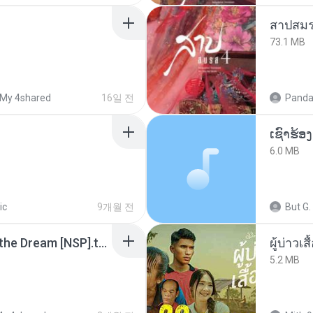
สาปสมร
73.1 MB
My 4shared
16일 전
Panda
6.0 MB
ic
9개월 전
But G.
Tomodachi Life Living the Dream [NSP].torrent
ผู้บ่าวเสื
5.2 MB