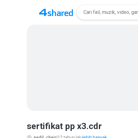
sertifikat pp x3.cdr
nadil_chairi
12 tahun lalu
lebih banyak...