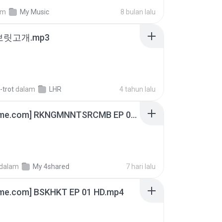
am
My Music
8 bulan lalu
 보릿고개.mp3
-trot
dalam
LHR
4 tahun lalu
[Witanime.com] RKNGMNNTSRCMB EP 06 HD.mp4
dalam
My 4shared
7 hari lalu
ime.com] BSKHKT EP 01 HD.mp4