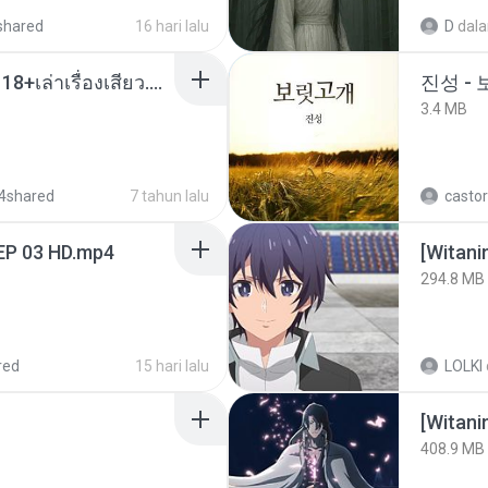
shared
16 hari lalu
D
dal
เมียน้อยเหงา พาเสียวค่ะ18+เล่าเรื่องเสียว.mp3
진성 -
3.4 MB
4shared
7 tahun lalu
castor
EP 03 HD.mp4
294.8 MB
red
15 hari lalu
LOLKI
[Witan
408.9 MB