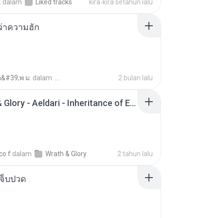
.
dalam
Liked tracks
kira-kira setahun lalu
อว่าความฮัก
อ&#39;พ ม.
dalam
2 bulan lalu
Wrath & Glory - Aeldari - Inheritance of Embers.pdf
co f
dalam
Wrath & Glory
2 tahun lalu
จ็บปวด