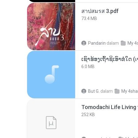
สาปสมรส 3.pdf
73.4 MB
Pandarin
dalam
My 4
6.0 MB
But G.
dalam
My 4sha
252 KB