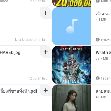
hared
2 bulan lalu
Mith 9
เอิ้นเธ
4.1 MB
kira-kira setahun lalu
ถามพ่
ARED.jpg
53.7 MB
12 bulan lalu
federi
ลี้ยงพี่ชายทั้งห้า.pdf
สายลมเ
4.0 MB