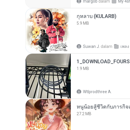
margob
dalam
My 4s
กุหลาบ (KULARB)
5.9 MB
Suwan J.
dalam
เพลง
1_DOWNLOAD_FOURSH
1.9 MB
Wtlprodthree A.
หนูน้อยสู้ชีวิตกับภารกิจเ
27.2 MB