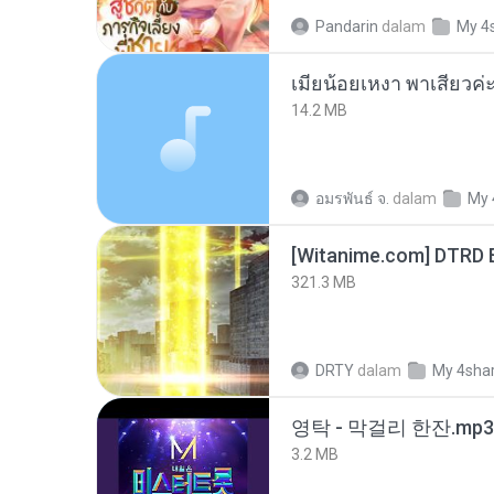
Pandarin
dalam
My 4
14.2 MB
อมรพันธ์ จ.
dalam
My 
[Witanime.com] DTRD 
321.3 MB
DRTY
dalam
My 4sha
영탁 - 막걸리 한잔.mp3
3.2 MB