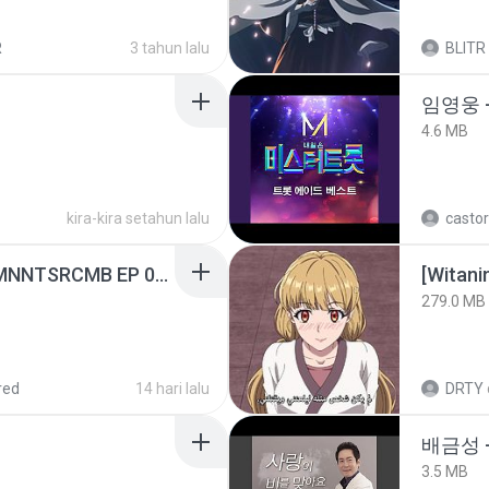
R
3 tahun lalu
BLITR
임영웅 
4.6 MB
kira-kira setahun lalu
castor
[Witanime.com] RKNGMNNTSRCMB EP 05 HD.mp4
[Witan
279.0 MB
red
14 hari lalu
DRTY
배금성 
3.5 MB