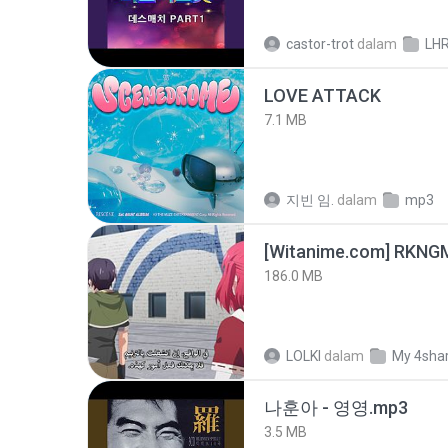
castor-trot
dalam
LH
LOVE ATTACK
7.1 MB
지빈 임.
dalam
mp3
186.0 MB
LOLKI
dalam
My 4sha
나훈아 - 영영.mp3
3.5 MB