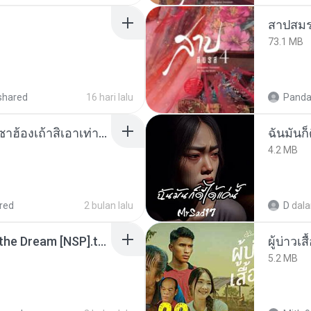
สาปสมร
73.1 MB
shared
16 hari lalu
Panda
ເຊົາຮ້ອງເຖົ້າຊິເອົາທໍ່ໃດ (เซาฮ้องเถ้าสิเอาเท่าใด) ບຸນເກີດ ຫນູຫ່ວງ ft. ໂສພາ ຈຸນທະລາ
ฉันมันก็ด
4.2 MB
red
2 bulan lalu
D
dal
Tomodachi Life Living the Dream [NSP].torrent
ผู้บ่าวเสื
5.2 MB