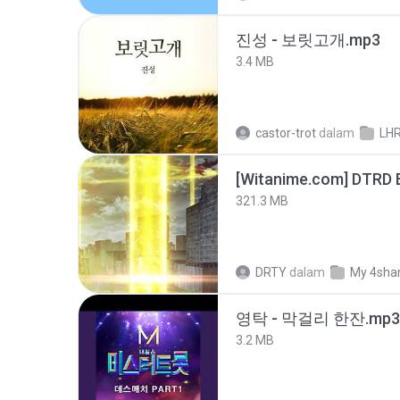
진성 - 보릿고개.mp3
3.4 MB
castor-trot
dalam
LH
[Witanime.com] DTRD 
321.3 MB
DRTY
dalam
My 4sha
영탁 - 막걸리 한잔.mp3
3.2 MB