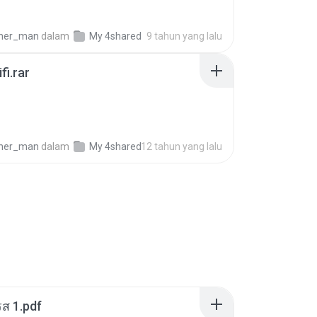
cher_man
dalam
My 4shared
9 tahun yang lalu
fi.rar
B
cher_man
dalam
My 4shared
12 tahun yang lalu
ส 1.pdf