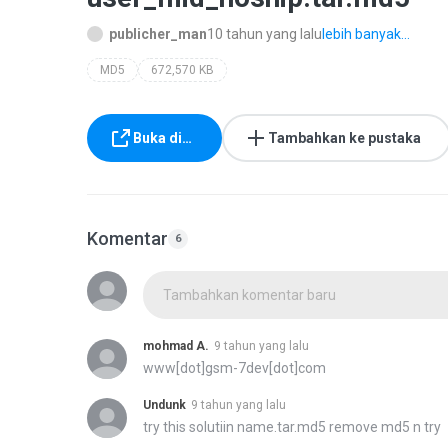
publicher_man
10 tahun yang lalu
lebih banyak...
MD5
672,570 KB
Buka di…
Tambahkan ke pustaka
Komentar
6
Tambahkan komentar baru
mohmad A.
9 tahun yang lalu
www[dot]gsm-7dev[dot]com
Undunk
9 tahun yang lalu
try this solutiin name.tar.md5 remove md5 n try