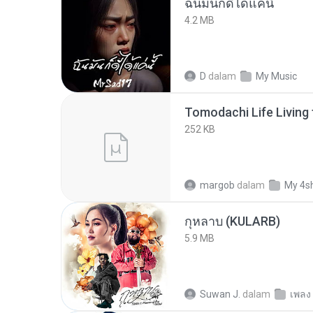
ฉันมันก็ดีได้แค่นี้
4.2 MB
D
dalam
My Music
252 KB
margob
dalam
My 4s
กุหลาบ (KULARB)
5.9 MB
Suwan J.
dalam
เพลง