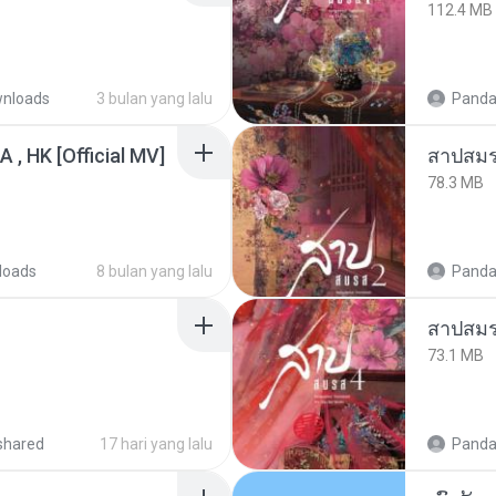
112.4 MB
nloads
3 bulan yang lalu
Panda
/A , HK [Official MV]
สาปสมร
78.3 MB
loads
8 bulan yang lalu
Panda
สาปสมร
73.1 MB
shared
17 hari yang lalu
Panda