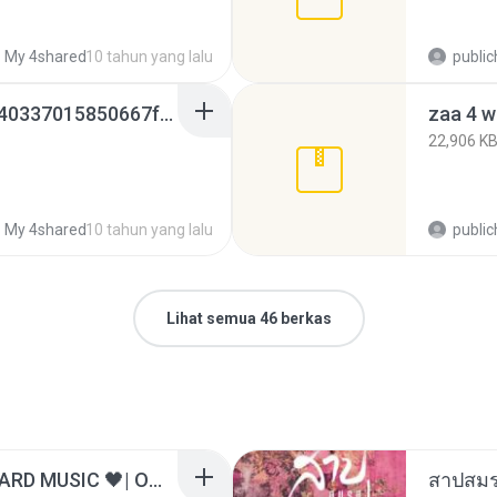
My 4shared
10 tahun yang lalu
publi
8dc547cf1f53fb787c540337015850667fc785b3.rar
zaa 4 wi
22,906 K
My 4shared
10 tahun yang lalu
publi
Lihat semua 46 berkas
ไม่มีใครรู้ตัวเรา– UNHEARD MUSIC 🖤| Official Lyric Video | เพลงสู้ชีวิต
สาปสมร