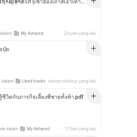
ເຊົາຮ້ອງເຖົ້າຊິເອົາທໍ່ໃດ (เซาฮ้องเถ้าสิเอาเท่าใด) ບຸນເກີດ ຫນູຫ່ວງ ft. ໂສພາ ຈຸນທະລາ
dalam
My 4shared
2 bulan yang lalu
้อปุ๋ย
.
dalam
Liked tracks
sekitar setahun yang lalu
ู้ชีวิตกับภารกิจเลี้ยงพี่ชายทั้งห้า.pdf
rin
dalam
My 4shared
17 hari yang lalu