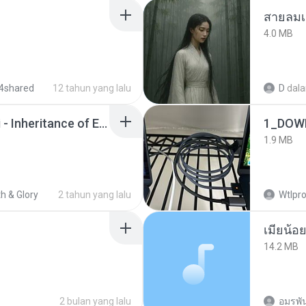
สายลมเ
4.0 MB
4shared
12 tahun yang lalu
D
dal
Wrath & Glory - Aeldari - Inheritance of Embers.pdf
1_DOW
1.9 MB
h & Glory
2 tahun yang lalu
Wtlpro
14.2 MB
2 bulan yang lalu
อมรพัน