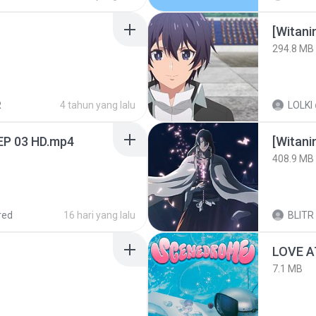
294.8 MB
R
4 tahun yang lalu
LOLKI
EP 03 HD.mp4
[Witan
408.9 MB
red
16 hari yang lalu
BLITR
LOVE 
7.1 MB