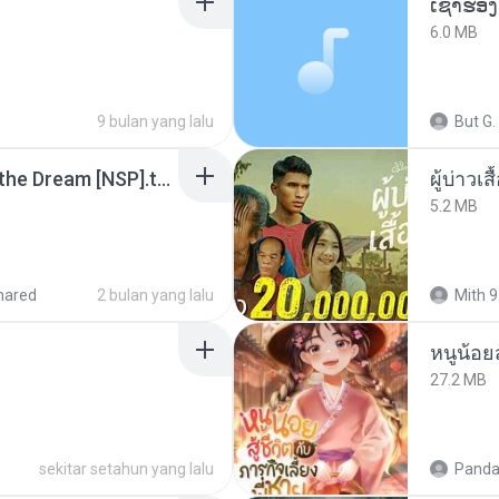
6.0 MB
9 bulan yang lalu
But G.
Tomodachi Life Living the Dream [NSP].torrent
ผู้บ่าวเสื
5.2 MB
hared
2 bulan yang lalu
Mith 9
หนูน้อยส
27.2 MB
sekitar setahun yang lalu
Panda