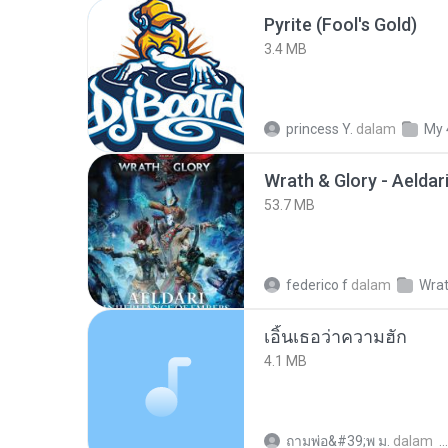
Pyrite (Fool's Gold)
3.4 MB
princess Y.
dalam
My 
53.7 MB
federico f
dalam
Wrat
เอิ้นเธอว่าความฮัก
4.1 MB
ถามพ่อ&#39;พ ม.
dalam