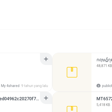
กฤษฎ์ก
48,871 K
My 4shared
9 tahun yang lalu
publi
c507e9df954c1c2ff3bed04962c20270f78ea38a.zip
MT6572
5,418 KB