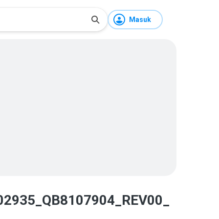
Masuk
2935_QB8107904_REV00_