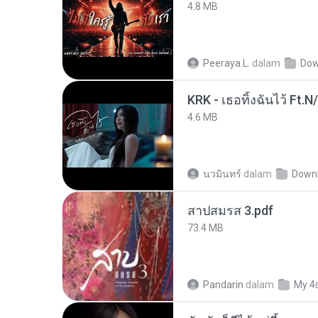
4.8 MB
Peeraya L.
dalam
Dow
KRK - เธอทิ้งฉันไว้ Ft.N
4.6 MB
นวมินทร์
dalam
Down
สาปสมรส 3.pdf
73.4 MB
Pandarin
dalam
My 4