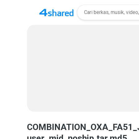
COMBINATION_OXA_FA51_
user_mid_noship.tar.md5