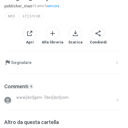
publicher_man
10 anni fa
ancora...
MD5
672,570 KB
Apri
Alla libreria
Scarica
Condividi
Segnalare
Commenti
6
www[dot]gsm-7dev[dot]com
Altro da questa cartella