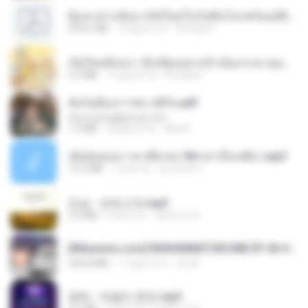
ย้อนเวลากลับมาเกิดใหม่ในวันสิ้นโลกพร้อมมิติส่วนตัว 1-443 [จบ] - 揍趴长颈鹿.pdf
499.6 MB
19 giorni fa
Pandarin
เกิดใหม่อีกครา อี๋เหนียงอย่างข้าเป็นภรรยาขุนนาง 1_ST.pdf
4.9 MB
19 giorni fa
Pandarin
ฉันไม่ต้องการพร สุจิรัน.pdf
tanmobza@gmail.com
1.4 MB
28 giorni fa
Mob K.
เมียน้อยเหงา พาเสียวค่ะ18+เล่าเรื่องเสียว.mp3
14.2 MB
7 anni fa
อมรพันธ์ จ.
진성 - 보릿고개.mp3
3.4 MB
4 anni fa
castor-trot
[Witanime.com] RKNGMNNTSRCMB EP 06 HD.mp4
294.8 MB
11 giorni fa
LOLKI
영탁 - 막걸리 한잔.mp3