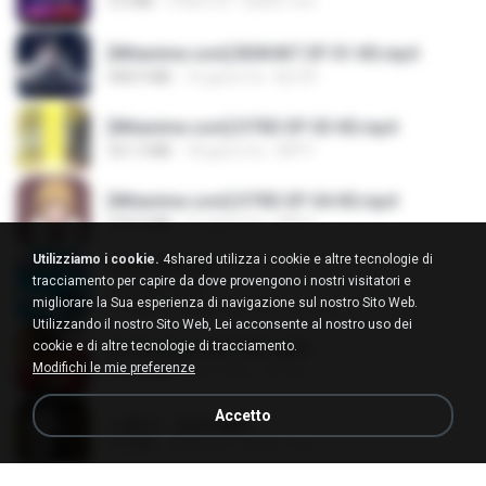
3.2 MB
3 anni fa
castor-trot
[Witanime.com] BSKHKT EP 01 HD.mp4
408.9 MB
16 giorni fa
BLITR
[Witanime.com] DTRD EP 03 HD.mp4
321.3 MB
18 giorni fa
DRTY
[Witanime.com] DTRD EP 04 HD.mp4
279.0 MB
11 giorni fa
DRTY
Utilizziamo i cookie.
4shared utilizza i cookie e altre tecnologie di
LOVE ATTACK
tracciamento per capire da dove provengono i nostri visitatori e
LOVE ATTACK
migliorare la Sua esperienza di navigazione sul nostro Sito Web.
7.1 MB
circa un anno fa
지빈 임.
Utilizzando il nostro Sito Web, Lei acconsente al nostro uso dei
cookie e di altre tecnologie di tracciamento.
Air Hostess S01 E01.mp4
Modifichi le mie preferenze
174.4 MB
3 mesi fa
민호 이.
Accetto
나훈아 - 영영.mp3
3.5 MB
4 anni fa
castor-trot