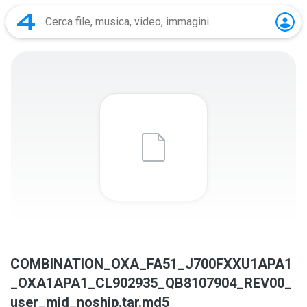
COMBINATION_OXA_FA51_J700FXXU1APA1
_OXA1APA1_CL902935_QB8107904_REV00_
user_mid_noship.tar.md5