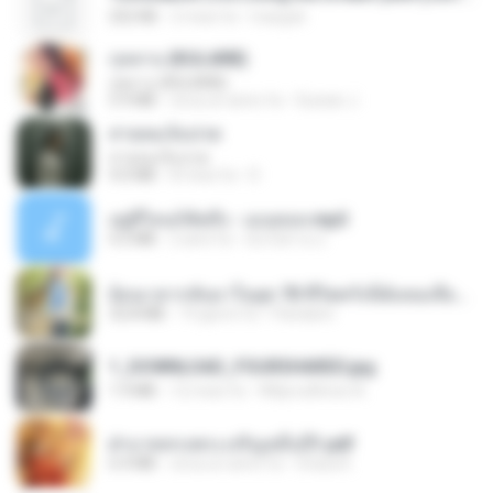
252 KB
2 mesi fa
margob
กุหลาบ (KULARB)
กุหลาบ (KULARB)
5.9 MB
circa un anno fa
Suwan J.
สายลมเจ็บปวด
สายลมเจ็บปวด
4.0 MB
8 mesi fa
D
อยู่ที่ไหนก็คิดถึง - เมนทอล.mp3
4.2 MB
2 anni fa
มันไม้สาย ม.
ย้อนเวลากลับมาในยุค 70 ชีวิตครั้งนี้ฉันขอเลือกเอง จบ.pdf
32.8 MB
19 giorni fa
Pandarin
1_DOWNLOAD_FOURSHARED.jpg
1.9 MB
12 mesi fa
Wtlprodthree A.
ฝ่าบาททรงพระเจริญหมื่นปี1.pdf
6.4 MB
circa un anno fa
Orasa K.