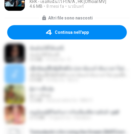
KRK - เธอทิ้งฉันไว้ Ft.N/A , HK [Official MV]
4.6 MB
8 mesi fa
นวมินทร์
Altri file sono nascosti
Continua nell'app
ฉันมันก็ดีได้แค่นี้
ฉันมันก็ดีได้แค่นี้
4.2 MB
9 mesi fa
D
ເຊົາຮ້ອງເຖົ້າຊິເອົາທໍ່ໃດ (เซาฮ้องเถ้าสิเอาเท่าใด) ບຸນເກີດ ຫນູຫ່ວງ ft. ໂສພາ ຈຸນທະລາ
ເຊົາຮ້ອງເຖົ້າຊິເອົາທໍ່ໃດ (เซาฮ้องเถ้าสิเอาเท่าใด) ບຸນເກີດ ຫນູຫ່ວງ ft. ໂສພາ ຈຸນທະລາ
6.0 MB
2 mesi fa
But G.
ผู้บ่าวเสื้อปุ๋ย
ผู้บ่าวเสื้อปุ๋ย
5.2 MB
circa un anno fa
Mith 9.
หนูน้อยสู้ชีวิตกับภารกิจเลี้ยงพี่ชายทั้งห้า.pdf
27.2 MB
19 giorni fa
Pandarin
Tomodachi Life Living the Dream [NSP].torrent