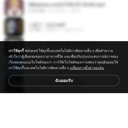
[Witanime.com] DTRD EP 04 HD.mp4
279.0 MB
8 วันที่แล้ว
DRTY
나훈아 - 영영.mp3
3.5 MB
4 ปีที่แล้ว
castor-trot
배금성 - 사랑이 비를 맞아요.mp3
3.5 MB
4 ปีที่แล้ว
castor-trot
เราใช้คุกกี้
4shared ใช้คุกกี้และเทคโนโลยีการติดตามอื่น ๆ เพื่อทำความ
เข้าใจว่าผู้เยี่ยมชมของเรามาจากที่ใด และเพื่อปรับปรุงประสบการณ์การท่อง
เว็บของคุณบนเว็บไซต์ของเรา การใช้เว็บไซต์ของเราแสดงว่าคุณยินยอมให้
신유리) 유두자위 A to Z.mp3
เราใช้คุกกี้และเทคโนโลยีการติดตามอื่น ๆ
เปลี่ยนการตั้งค่าของฉัน
256.6 MB
2 ปีที่แล้ว
좀비고4인커플 좀.
ฉันยอมรับ
진성 - 천년을 빌려준다면.mp3
3.4 MB
4 ปีที่แล้ว
castor-trot
Kita Usahakan Lagi
Kita Usahakan Lagi
3.3 MB
ประมาณหนึ่งปีที่แล้ว
Fazri M.
DJ TIKTOK TERBARU 2025🎵DJ JANGAN TUNGGU LAMA LAMA NANTI LAMA LAMA 🎵DJ SEDIA AKU SEBELUM HUJAN
DJ TIKTOK TERBARU 2025🎵DJ JANGAN TUNGGU LAMA LAMA NANTI LAMA LAMA 🎵DJ SEDIA AKU SEBELUM HUJAN