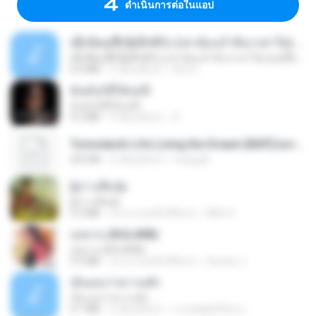
ดำเนินการต่อในแอป
ເຊົາຮ້ອງເຖົ້າຊິເອົາທໍ່ໃດ (เซาฮ้องเถ้าสิเอาเท่าใด) ບຸນເກີດ ຫນູຫ່ວງ ft. ໂສພາ ຈຸນທະລາ
ເຊົາຮ້ອງເຖົ້າຊິເອົາທໍ່ໃດ (เซาฮ้องเถ้าสิเอาเท่าใด) ບຸນເກີດ ຫນູຫ່ວງ ft. ໂສພາ ຈຸນທະລາ
6.0 MB
2 เดือนที่แล้ว
But G.
ฉันมันก็ดีได้แค่นี้
ฉันมันก็ดีได้แค่นี้
4.2 MB
9 เดือนที่แล้ว
D
Tomodachi Life Living the Dream [NSP].torrent
252 KB
2 เดือนที่แล้ว
margob
ผู้บ่าวเสื้อปุ๋ย
ผู้บ่าวเสื้อปุ๋ย
5.2 MB
ประมาณหนึ่งปีที่แล้ว
Mith 9.
กุหลาบ (KULARB)
กุหลาบ (KULARB)
5.9 MB
ประมาณหนึ่งปีที่แล้ว
Suwan J.
เอิ้นเธอว่าความฮัก
เอิ้นเธอว่าความฮัก
4.1 MB
2 เดือนที่แล้ว
ถามพ่อ&#39;พ ม.