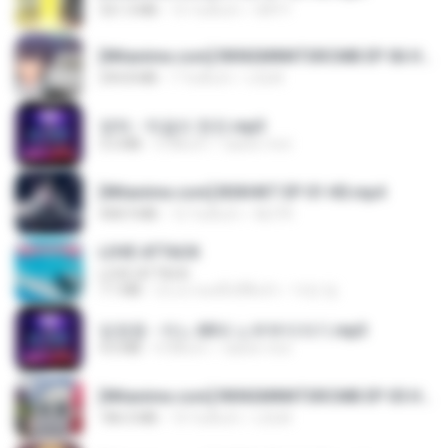
321.3 MB
15 วันที่แล้ว
DRTY
[Witanime.com] RKNGMNNTSRCMB EP 06 HD.mp4
294.8 MB
7 วันที่แล้ว
LOLKI
영탁 - 막걸리 한잔.mp3
3.2 MB
3 ปีที่แล้ว
castor-trot
[Witanime.com] BSKHKT EP 01 HD.mp4
408.9 MB
12 วันที่แล้ว
BLITR
LOVE ATTACK
LOVE ATTACK
7.1 MB
ประมาณหนึ่งปีที่แล้ว
지빈 임.
임영웅 - 어느 60대 노부부이야기.mp3
4.6 MB
4 ปีที่แล้ว
castor-trot
[Witanime.com] RKNGMNNTSRCMB EP 05 HD.mp4
186.0 MB
14 วันที่แล้ว
LOLKI