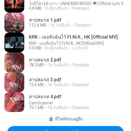
ไม่มีใครรู้ตัวเรา– UNHEARD MUSIC 🖤| Official Lyric Video | เพลงสู้ชีวิต
4.8 MB
3 เดือนที่แล้ว
Peeraya L.
สาปสมรส 1.pdf
112.4 MB
16 วันที่แล้ว
Pandarin
KRK - เธอทิ้งฉันไว้ Ft.N/A , HK [Official MV]
KRK - เธอทิ้งฉันไว้ Ft.N/A , HK [Official MV]
4.6 MB
8 เดือนที่แล้ว
นวมินทร์
สาปสมรส 2.pdf
78.3 MB
16 วันที่แล้ว
Pandarin
สาปสมรส 3.pdf
73.4 MB
16 วันที่แล้ว
Pandarin
สาปสมรส 4.pdf
CamScanner
73.1 MB
16 วันที่แล้ว
Pandarin
มีไฟล์ซ่อนอยู่อีก