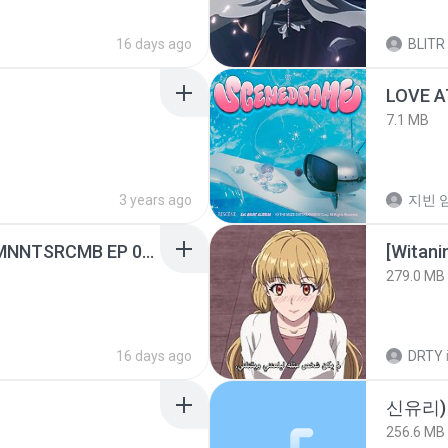
16 days ago
BLITR
LOVE 
7.1 MB
3 years ago
지빈 임
[Witanime.com] RKNGMNNTSRCMB EP 05 HD.mp4
[Witan
279.0 MB
16 days ago
DRTY
신유리) 
256.6 MB