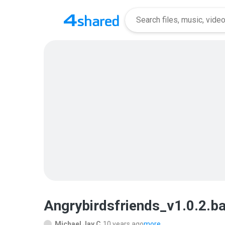
Angrybirdsfriends_v1.0.2.ba
Michael Jay C.
10 years ago
more...