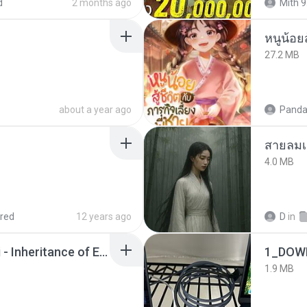
d
2 months ago
Mith 9
หนูน้อยส
27.2 MB
about a year ago
Panda
สายลมเ
4.0 MB
red
12 years ago
D
in
Wrath & Glory - Aeldari - Inheritance of Embers.pdf
1_DOW
1.9 MB