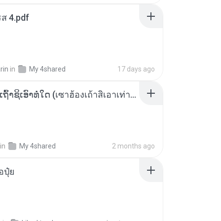
ส 4.pdf
rin
in
My 4shared
17 days ago
ເຊົາຮ້ອງເຖົ້າຊິເອົາທໍ່ໃດ (เซาฮ้องเถ้าสิเอาเท่าใด) ບຸນເກີດ ຫນູຫ່ວງ ft. ໂສພາ ຈຸນທະລາ
in
My 4shared
2 months ago
้อปุ๋ย