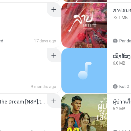
สาปสมร
73.1 MB
ed
17 days ago
Panda
6.0 MB
9 months ago
But G.
Tomodachi Life Living the Dream [NSP].torrent
ผู้บ่าวเสื
5.2 MB