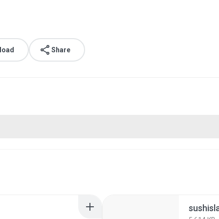
load
Share
sushisl