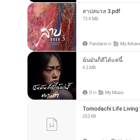
สาปสมรส 3.pdf
73.4 MB
Pandarin
in
My 4shar
ฉันมันก็ดีได้แค่นี้
4.2 MB
D
in
My Music
252 KB