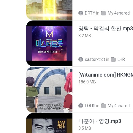
DRTY
in
My 4shared
영탁 - 막걸리 한잔.mp3
3.2 MB
castor-trot
in
LHR
186.0 MB
LOLKI
in
My 4shared
나훈아 - 영영.mp3
3.5 MB