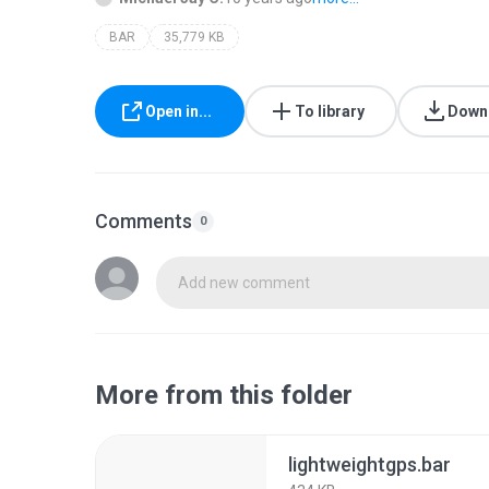
BAR
35,779 KB
Open in...
To library
Down
Comments
0
Add new comment
More from this folder
lightweightgps.bar