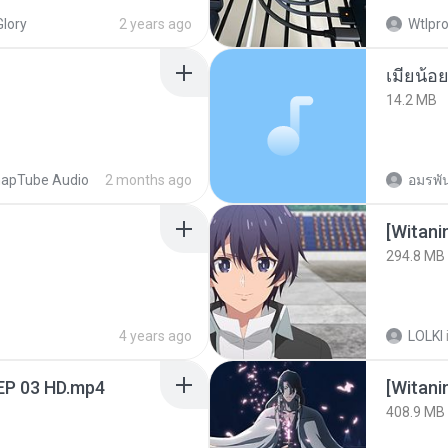
Glory
2 years ago
Wtlpro
14.2 MB
apTube Audio
2 months ago
อมรพัน
294.8 MB
4 years ago
LOLKI
EP 03 HD.mp4
[Witan
408.9 MB