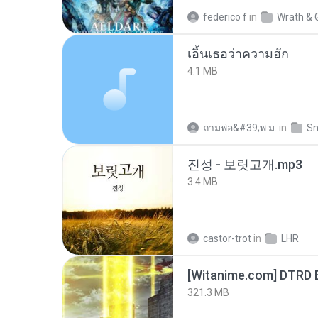
federico f
in
Wrath & 
เอิ้นเธอว่าความฮัก
4.1 MB
ถามพ่อ&#39;พ ม.
in
Sn
진성 - 보릿고개.mp3
3.4 MB
castor-trot
in
LHR
[Witanime.com] DTRD 
321.3 MB