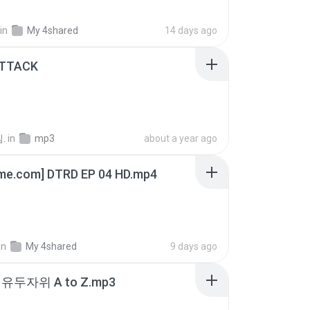
in
My 4shared
14 days ago
ATTACK
.
in
mp3
about a year ago
ime.com] DTRD EP 04 HD.mp4
in
My 4shared
9 days ago
유두자위 A to Z.mp3