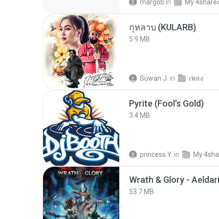
margob
in
My 4share
กุหลาบ (KULARB)
5.9 MB
Suwan J.
in
เพลง
Pyrite (Fool's Gold)
3.4 MB
princess Y.
in
My 4sha
53.7 MB