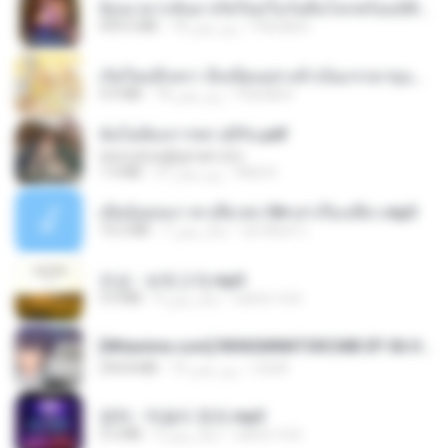
ย้อนเวลากลับมาเกิดใหม่ในวันสิ้นโลกพร้อมมิติส่วนตัว 1-443 [จบ] - 揍趴长颈鹿.pdf
Pandarin
18 روز پیش
499.6 MB
เกิดใหม่อีกครา อี๋เหนียงอย่างข้าเป็นภรรยาขุนนาง 1_ST.pdf
Pandarin
18 روز پیش
4.9 MB
ฉันไม่ต้องการพร สุจิรัน.pdf
tanmobza@gmail.com
Mob K.
27 روز پیش
1.4 MB
เมียน้อยเหงา พาเสียวค่ะ18+เล่าเรื่องเสียว.mp3
อมรพันธ์ จ.
7 سال پیش
14.2 MB
진성 - 보릿고개.mp3
castor-trot
4 سال پیش
3.4 MB
[Witanime.com] RKNGMNNTSRCMB EP 06 HD.mp4
LOLKI
10 روز پیش
294.8 MB
영탁 - 막걸리 한잔.mp3
castor-trot
3 سال پیش
3.2 MB