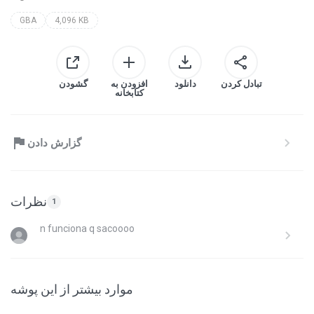
GBA
4,096 KB
تبادل کردن
دانلود
افزودن به
گشودن
کتابخانه
گزارش دادن
نظرات
1
n funciona q sacoooo
موارد بیشتر از این پوشه