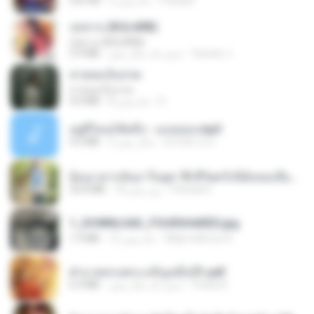
margob
2 ماه پیش
252 KB
กุหลาบ (KULARB)
กุหลาบ (KULARB)
Suwan J.
حدود یک سال پیش
5.9 MB
สายลมเจ็บปวด
สายลมเจ็บปวด
D
8 ماه پیش
4.0 MB
อยู่ที่ไหนก็คิดถึง - เมนทอล.mp3
มันไม้สาย ม.
2 سال پیش
4.2 MB
ย้อนเวลากลับมาในยุค 70 ชีวิตครั้งนี้ฉันขอเลือกเอง จบ.pdf
Pandarin
18 روز پیش
32.8 MB
1_DOWNLOAD_FOURSHARED.jpg
Wtlprodthree A.
12 ماه پیش
1.9 MB
ฝ่าบาททรงพระเจริญหมื่นปี1.pdf
Orasa K.
حدود یک سال پیش
6.4 MB