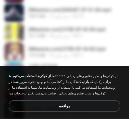
[Witanime.com] BSKHKT EP 01 HD.mp4
BLITR
15 روز پیش
408.9 MB
[Witanime.com] DTRD EP 03 HD.mp4
DRTY
18 روز پیش
321.3 MB
[Witanime.com] DTRD EP 04 HD.mp4
DRTY
10 روز پیش
279.0 MB
LOVE ATTACK
LOVE ATTACK
ما از کوکی‌ها استفاده می‌کنیم.
4shared از کوکی‌ها و سایر فناوری‌های ردیابی
지빈 임.
حدود یک سال پیش
7.1 MB
برای درک اینکه بازدیدکنندگان ما از کجا می‌آیند و بهبود تجربه مرور شما در
Air Hostess S01 E01.mp4
وب‌سایت ما استفاده می‌کند. با استفاده از وب‌سایت ما، شما به استفاده ما از
کوکی‌ها و سایر فناوری‌های ردیابی رضایت می‌دهید.
تغییر ترجیحات من
민호 이.
3 ماه پیش
174.4 MB
موافقم
나훈아 - 영영.mp3
castor-trot
4 سال پیش
3.5 MB
신유리) 유두자위 A to Z.mp3