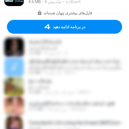
นวมินทร์
8 ماه پیش
4.6 MB
فایل‌های بیشتری پنهان شده‌اند
در برنامه ادامه دهید
ฉันมันก็ดีได้แค่นี้
ฉันมันก็ดีได้แค่นี้
D
9 ماه پیش
4.2 MB
ເຊົາຮ້ອງເຖົ້າຊິເອົາທໍ່ໃດ (เซาฮ้องเถ้าสิเอาเท่าใด) ບຸນເກີດ ຫນູຫ່ວງ ft. ໂສພາ ຈຸນທະລາ
ເຊົາຮ້ອງເຖົ້າຊິເອົາທໍ່ໃດ (เซาฮ้องเถ้าสิเอาเท่าใด) ບຸນເກີດ ຫນູຫ່ວງ ft. ໂສພາ ຈຸນທະລາ
But G.
2 ماه پیش
6.0 MB
ผู้บ่าวเสื้อปุ๋ย
ผู้บ่าวเสื้อปุ๋ย
Mith 9.
حدود یک سال پیش
5.2 MB
หนูน้อยสู้ชีวิตกับภารกิจเลี้ยงพี่ชายทั้งห้า.pdf
Pandarin
18 روز پیش
27.2 MB
Tomodachi Life Living the Dream [NSP].torrent