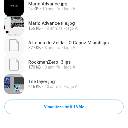
Mario Advance.jpg
24 KB
10 anni fa
Iago A.
Mario Advance tile.jpg
166 KB
10 anni fa
Iago A.
A Lenda de Zelda - O Capuz Minish.ips
327 KB
8 anni fa
Iago A.
RockmanZero_3.ips
170 KB
8 anni fa
Iago A.
Tile layer.jpg
216 KB
10 anni fa
Iago A.
Visualizza tutti 16 file