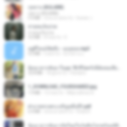
กุหลาบ (KULARB)
กุหลาบ (KULARB)
5.9 MB
circa un anno fa
Suwan J.
สายลมเจ็บปวด
สายลมเจ็บปวด
4.0 MB
8 mesi fa
D
อยู่ที่ไหนก็คิดถึง - เมนทอล.mp3
4.2 MB
2 anni fa
มันไม้สาย ม.
ย้อนเวลากลับมาในยุค 70 ชีวิตครั้งนี้ฉันขอเลือกเอง จบ.pdf
32.8 MB
18 giorni fa
Pandarin
1_DOWNLOAD_FOURSHARED.jpg
1.9 MB
12 mesi fa
Wtlprodthree A.
ฝ่าบาททรงพระเจริญหมื่นปี1.pdf
6.4 MB
circa un anno fa
Orasa K.
ย้อนเวลากลับมาเกิดใหม่ในวันสิ้นโลกพร้อมมิติส่วนตัว 1-443 [จบ] - 揍趴长颈鹿.pdf