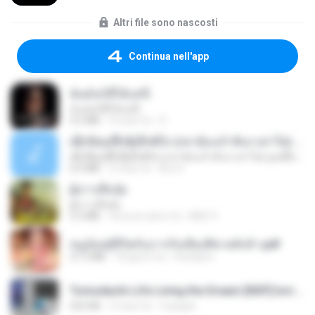
Altri file sono nascosti
Continua nell'app
ฉันมันก็ดีได้แค่นี้
ฉันมันก็ดีได้แค่นี้
4.2 MB
9 mesi fa
D
ເຊົາຮ້ອງເຖົ້າຊິເອົາທໍ່ໃດ (เซาฮ้องเถ้าสิเอาเท่าใด) ບຸນເກີດ ຫນູຫ່ວງ ft. ໂສພາ ຈຸນທະລາ
ເຊົາຮ້ອງເຖົ້າຊິເອົາທໍ່ໃດ (เซาฮ้องเถ้าสิเอาเท่าใด) ບຸນເກີດ ຫນູຫ່ວງ ft. ໂສພາ ຈຸນທະລາ
6.0 MB
2 mesi fa
But G.
ผู้บ่าวเสื้อปุ๋ย
ผู้บ่าวเสื้อปุ๋ย
5.2 MB
circa un anno fa
Mith 9.
หนูน้อยสู้ชีวิตกับภารกิจเลี้ยงพี่ชายทั้งห้า.pdf
27.2 MB
18 giorni fa
Pandarin
Tomodachi Life Living the Dream [NSP].torrent
252 KB
2 mesi fa
margob