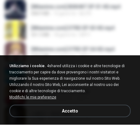
[Witanime.com] BSKHKT EP 01 HD.mp4
408.9 MB
15 giorni fa
BLITR
[Witanime.com] DTRD EP 03 HD.mp4
321.3 MB
18 giorni fa
DRTY
[Witanime.com] DTRD EP 04 HD.mp4
279.0 MB
11 giorni fa
DRTY
Utilizziamo i cookie.
4shared utilizza i cookie e altre tecnologie di
LOVE ATTACK
tracciamento per capire da dove provengono i nostri visitatori e
LOVE ATTACK
migliorare la Sua esperienza di navigazione sul nostro Sito Web.
7.1 MB
circa un anno fa
지빈 임.
Utilizzando il nostro Sito Web, Lei acconsente al nostro uso dei
cookie e di altre tecnologie di tracciamento.
Air Hostess S01 E01.mp4
Modifichi le mie preferenze
174.4 MB
3 mesi fa
민호 이.
Accetto
나훈아 - 영영.mp3
3.5 MB
4 anni fa
castor-trot
신유리) 유두자위 A to Z.mp3