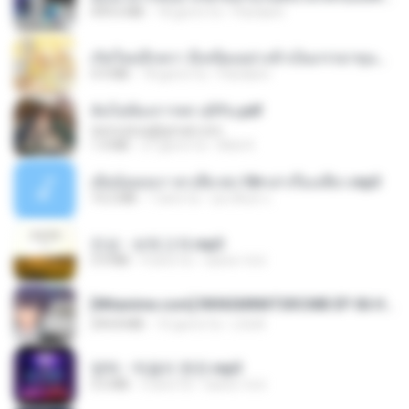
499.6 MB
18 giorni fa
Pandarin
เกิดใหม่อีกครา อี๋เหนียงอย่างข้าเป็นภรรยาขุนนาง 1_ST.pdf
4.9 MB
18 giorni fa
Pandarin
ฉันไม่ต้องการพร สุจิรัน.pdf
tanmobza@gmail.com
1.4 MB
27 giorni fa
Mob K.
เมียน้อยเหงา พาเสียวค่ะ18+เล่าเรื่องเสียว.mp3
14.2 MB
7 anni fa
อมรพันธ์ จ.
진성 - 보릿고개.mp3
3.4 MB
4 anni fa
castor-trot
[Witanime.com] RKNGMNNTSRCMB EP 06 HD.mp4
294.8 MB
10 giorni fa
LOLKI
영탁 - 막걸리 한잔.mp3
3.2 MB
3 anni fa
castor-trot