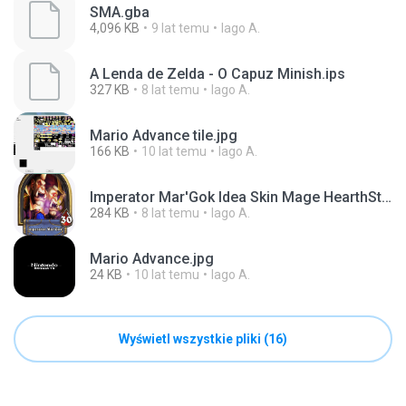
SMA.gba
4,096 KB
9 lat temu
Iago A.
A Lenda de Zelda - O Capuz Minish.ips
327 KB
8 lat temu
Iago A.
Mario Advance tile.jpg
166 KB
10 lat temu
Iago A.
Imperator Mar'Gok Idea Skin Mage HearthStone.png
284 KB
8 lat temu
Iago A.
Mario Advance.jpg
24 KB
10 lat temu
Iago A.
Wyświetl wszystkie pliki (16)