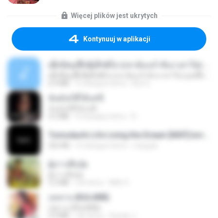
Więcej plików jest ukrytych
Kontynuuj w aplikacji
ເຊົາຮ້ອງເຖົ້າຊິເອົາທໍ່ໃດ (เซาฮ้องเถ้าสิเอาเท่าใด) ບຸນເກີດ ຫນູຫ່ວງ ft. ໂສພາ ຈຸນທະລາ
ເຊົາຮ້ອງເຖົ້າຊິເອົາທໍ່ໃດ (เซาฮ้องเถ้าสิเอาเท่าใด) ບຸນເກີດ ຫນູຫ່ວງ ft. ໂສພາ ຈຸນທະລາ
6.0 MB
2 miesiące temu
But G.
ฉันมันก็ดีได้แค่นี้
ฉันมันก็ดีได้แค่นี้
4.2 MB
9 miesięcy temu
D
Tomodachi Life Living the Dream [NSP].torrent
252 KB
2 miesiące temu
margob
ผู้บ่าวเสื้อปุ๋ย
ผู้บ่าวเสื้อปุ๋ย
5.2 MB
rok temu
Mith 9.
กุหลาบ (KULARB)
กุหลาบ (KULARB)
5.9 MB
rok temu
Suwan J.