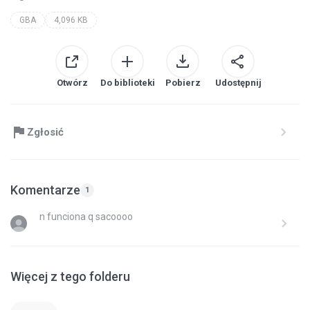
GBA
4,096 KB
Otwórz
Do biblioteki
Pobierz
Udostępnij
Zgłosić
Komentarze
1
n funciona q sacoooo
Więcej z tego folderu