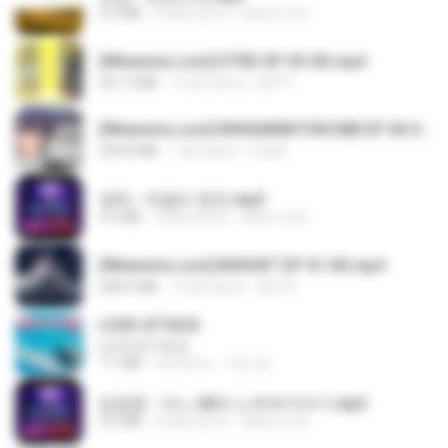
3.4 MB
4 lata temu
castor-trot
[Witanime.com] DTRD EP 03 HD.mp4
321.3 MB
15 dni temu
DRTY
[Witanime.com] RKNGMNNTSRCMB EP 06 HD.mp4
294.8 MB
7 dni temu
LOLKI
영탁 - 막걸리 한잔.mp3
3.2 MB
3 lata temu
castor-trot
[Witanime.com] BSKHKT EP 01 HD.mp4
408.9 MB
12 dni temu
BLITR
LOVE ATTACK
LOVE ATTACK
7.1 MB
rok temu
지빈 임.
임영웅 - 어느 60대 노부부이야기.mp3
4.6 MB
4 lata temu
castor-trot