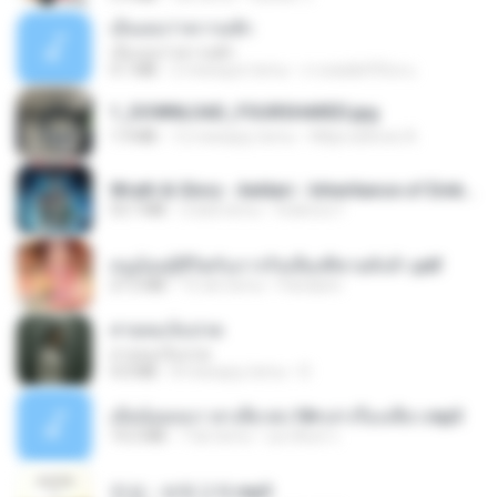
เอิ้นเธอว่าความฮัก
เอิ้นเธอว่าความฮัก
4.1 MB
2 miesiące temu
ถามพ่อ&#39;พ ม.
1_DOWNLOAD_FOURSHARED.jpg
1.9 MB
12 miesięcy temu
Wtlprodthree A.
Wrath & Glory - Aeldari - Inheritance of Embers.pdf
53.7 MB
2 lata temu
federico f
หนูน้อยสู้ชีวิตกับภารกิจเลี้ยงพี่ชายทั้งห้า.pdf
27.2 MB
15 dni temu
Pandarin
สายลมเจ็บปวด
สายลมเจ็บปวด
4.0 MB
8 miesięcy temu
D
เมียน้อยเหงา พาเสียวค่ะ18+เล่าเรื่องเสียว.mp3
14.2 MB
7 lat temu
อมรพันธ์ จ.
진성 - 보릿고개.mp3