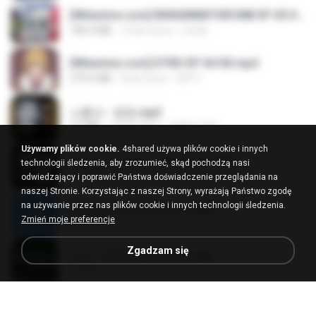
[Witanime.com] RKNGMNNTSRCMB EP 05 HD.mp4
186.0 MB
14 dni temu
LOLKI
[Witanime.com] DTRD EP 04 HD.mp4
279.0 MB
8 dni temu
DRTY
나훈아 - 영영.mp3
3.5 MB
4 lata temu
castor-trot
Używamy plików cookie.
4shared używa plików cookie i innych
배금성 - 사랑이 비를 맞아요.mp3
technologii śledzenia, aby zrozumieć, skąd pochodzą nasi
3.5 MB
3 lata temu
castor-trot
odwiedzający i poprawić Państwa doświadczenie przeglądania na
naszej Stronie. Korzystając z naszej Strony, wyrażają Państwo zgodę
na używanie przez nas plików cookie i innych technologii śledzenia.
신유리) 유두자위 A to Z.mp3
Zmień moje preferencje
256.6 MB
2 lata temu
좀비고4인커플 좀.
Zgadzam się
진성 - 천년을 빌려준다면.mp3
3.4 MB
4 lata temu
castor-trot
Kita Usahakan Lagi
Kita Usahakan Lagi