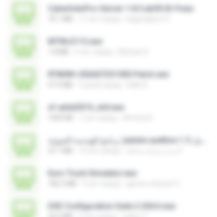
CyberIndoPro-Server-1.8.5.ab50-ID-P.exe
76.1 MB
11 лет назад
bagusajiwo13
MTIKv2112.exe
1.8 MB
5 лет назад
Michael S.
RT809H-202607251500-Patch.exe
47.4 MB
9 дней назад
kkkk A.
xf-adsk2019_x64.exe
1020 KB
7 лет назад
Ahmed A.
برنامج الهندسة الصوتية )adobe audition 1.5 كامل.exe
47.1 MB
16 лет назад
مديرُ شركةِ صداقة F.
Euro Truck Simulator.exe
182.5 MB
9 лет назад
games channel V.
DSE Configuration Suite 2.204.6.exe
36.0 MB
5 лет назад
Valery T.