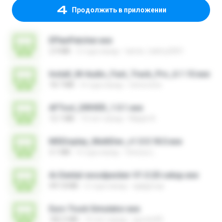
Продолжить в приложении
EPlanPatcher.exe
2.9 MB
2 года назад
tamer_halmy2001
Install_M-Audio_Fast_Track_Pro_6.1.10.exe
18.7 MB
4 года назад
nenovoice
AFTool_DRIVER_1.0.1.exe
12.1 MB
10 лет назад
Majub A.
MSDisplay_MultiDev_v1.0.0.18.0.exe
3.1 MB
4 года назад
Vinicius L.
Ai-Dental-woodpecker-V1.0.20-setup.exe
491.8 MB
2 года назад
ajajigroup
Euro Truck Simulator.exe
182.5 MB
16 лет назад
sprotni95