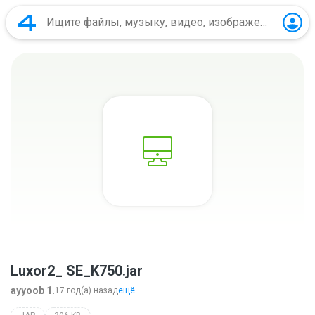
Luxor2_ SE_K750.jar
ayyoob 1.
17 год(а) назад
ещё...