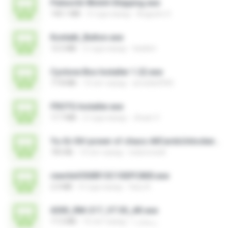
Palworld-Win64-Shipping.exe
140.1 MB
3 года назад
Augusto S.
Kontakt_Button.exe
12.5 MB
2 года назад
tieskim
Cyclone Box Installer 1.22.exe
77.8 MB
14 лет назад
arnoldo0945
FROTG Installer.exe
17.7 MB
2 года назад
Jhuan V.
Yu-Gi-Oh! power of chaos AllCardsUnlocker.exe
705 KB
14 лет назад
indoironwill
rewriteV300R13C10SPC800.exe
2.3 MB
4 года назад
fany A.
6300_RM-217_V7.30_AR.exe
17.2 MB
16 лет назад
رمضان ا.