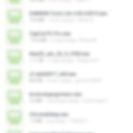
DAEMON Tools Lite 4.45.4.0315.exe
13.6 MB
14 лет назад
Gilmar S.
CapCut PC Pro.exe
172.4 MB
2 года назад
Bunyu M.
flexi22_win_22_0_3760.exe
1.11 GB
3 года назад
Pitágoras R.
xf-adsk2017_x64.exe
835 KB
10 лет назад
germoro2000
brservergisgomess.exe
2.5 MB
7 месяцев назад
brservergis S.
ChromeSetup.exe
1.3 MB
год назад
THIAGO C.