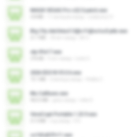
MAGIX VEGAS Pro v22.0 patch.exe
4.8 MB
11 месяцев назад
Leiabunny13
B!g C!ty Adv3ntur3 S@n Fr@nc!sc0 ptbr.exe
21.7 MB
18 лет назад
Mr X.
stp-fifa17.exe
376 KB
9 лет назад
Losty G.
2026 EEG18 V5.0.6.exe
72.1 MB
2 месяца назад
Vitality C.
Mu Callliuws.exe
963.5 MB
день назад
mike D.
VeraCrypt Portable 1.25.9.exe
21.0 MB
год назад
D D.
cs16fullCPv11.exe