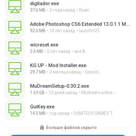
digitador.exe
37.6 MB
2 года назад
Ruan
Adobe Photoshop CS6 Extended 13.0.1.1 Multilanguage Portable x86.exe
92.6 MB
10 лет назад
laurofm25
wicreset.exe
2.6 MB
5 лет назад
asd A.
KG UP - Mod Installer.exe
29.7 MB
2 месяца назад
Deyvid ;.
MuDreamSetup-0.30.2.exe
1.63 GB
13 дней назад
Mudream.online -.
GuiKey.exe
14.5 MB
год назад
DOMTECH GAMES T.
Больше файлов скрыто