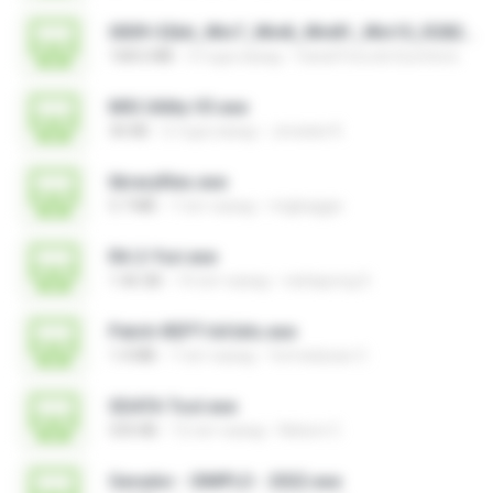
0009-32bit_Win7_Win8_Win81_Win10_R282.exe
168.6 MB
3 года назад
Canal Fora do Escritorio
MSI Utility V3.exe
36 KB
2 года назад
Jonatan K.
libraryfiles.exe
5.7 MB
7 лет назад
migbaggio
RA 2-Yuri.exe
1.46 GB
14 лет назад
nattapong S.
Patch-REPT-64 bits.exe
1.4 MB
7 лет назад
formatacao C.
SDATA Tool.exe
535 KB
12 лет назад
Nelson C.
Gerador - SIMPLO - 2022.exe