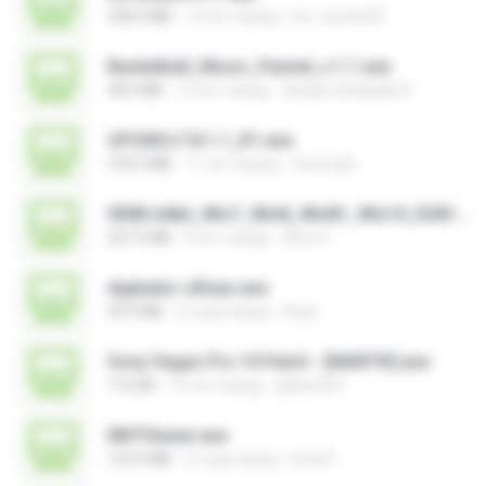
328.4 MB
14 лет назад
leo_vieira633
Basketball_Music_Pannel_v.1.1.exe
48.4 MB
12 лет назад
Azidan Shaquille R.
UPCMCv7.8.1.1_R1.exe
318.3 MB
11 лет назад
Choirudin
0008-64bit_Win7_Win8_Win81_Win10_R281.exe
207.5 MB
8 лет назад
Alice G.
digitador-zRuan.exe
29.9 MB
2 года назад
Ruan
Sony Vegas Pro 10 Patch - [MART!K].exe
116 KB
15 лет назад
glebes251
NNTViewer.exe
123.9 MB
4 года назад
Irma P.