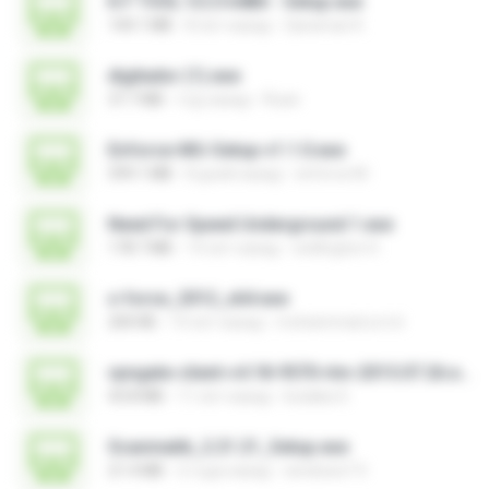
K.F TOOL V.2.0 64Bit - Setup.exe
144.1 MB
8 лет назад
Qaraman K.
digitador (1).exe
37.7 MB
год назад
Ruan
Enforce-MU-Setup-v1.1.0.exe
599.1 MB
8 дней назад
enforce M.
Need For Speed Underground 1.exe
178.7 MB
14 лет назад
wellington H.
x-force_2012_x64.exe
200 KB
14 лет назад
mohammad.a.m.k
vpngate-client-v4.18-9570-rtm-2015.07.26.exe
43.8 MB
11 лет назад
kodaka S.
Scanmatik_2.21.21_Setup.exe
21.4 MB
2 года назад
windows7.5