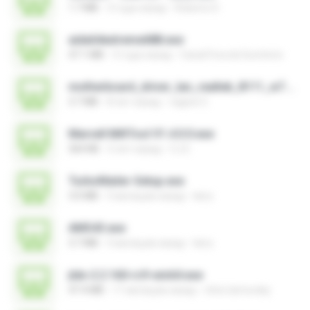
1.7 MB
3 года назад
Roberto D.
aida64extreme688.exe
47.1 MB
3 года назад
Canal Fora do Escritorio
motherboard_driver_lan_realtek_8111_w7.exe
3.7 MB
8 лет назад
vagner E.
Marvell MifiTool V1.4.0.0.exe
364 KB
5 лет назад
CJ E.
TurboMailer-Setup.exe
3.0 MB
5 месяцев назад
larry
AMS43.exe
3.7 MB
5 месяцев назад
larry
jtdx-2.2.160-rc9-win64.exe
47.4 MB
11 месяцев назад
chris.tarnovsky