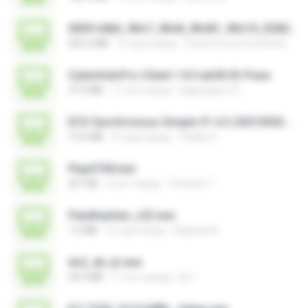
0009-64bit_Win7_Win8_Win81_Win10_R282.exe
252.2 MB
3 года назад
Canal Fora do Escritorio
CyberIndoPro-Client-1.8.5.ab50-ID-P.exe
37.0 MB
11 лет назад
bagusajiwo13
ECG Synchronous Simple V1.4.2-20210302.exe
13.6 MB
4 года назад
Vitality C.
PlayGTAV.exe
207 KB
6 лет назад
Fortanto T.
FlexiKeyGen_v22.exe
1.6 MB
2 года назад
Raphael R.
ds2_de_br.exe
34.5 MB
11 лет назад
DL I.