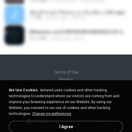
199.4 MB
6 months ago
Yahya Lahiya
เพื่อนพี่ ช่วยทำให้เสด ( เล่าเรื่องเสียว ) 201.mp3
7.1 MB
6 years ago
TNP2 M.
[Witanime.com] HMYNGWHSNIDMS2S EP 05 HD.mp4
251.4 MB
8 days ago
KILJY
Terms of Use
Privacy
Support
We Use Cookies.
4shared uses cookies and other tracking
Do not sell my personal information
technologies to understand where our visitors are coming from and
Do not share my personal information
improve your browsing experience on our Website. By using our
Website, you consent to our use of cookies and other tracking
technologies.
Change my preferences
English
I Agree