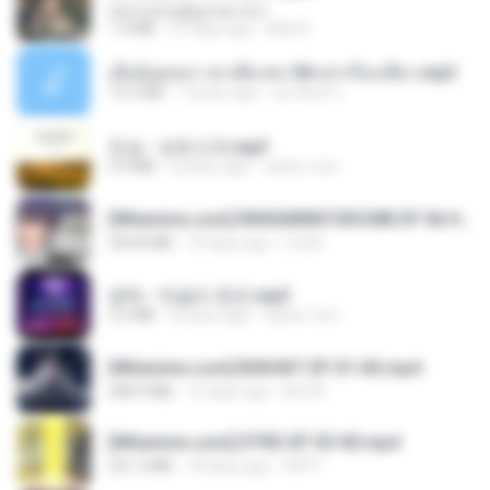
tanmobza@gmail.com
1.4 MB
27 days ago
Mob K.
เมียน้อยเหงา พาเสียวค่ะ18+เล่าเรื่องเสียว.mp3
14.2 MB
7 years ago
อมรพันธ์ จ.
진성 - 보릿고개.mp3
3.4 MB
4 years ago
castor-trot
[Witanime.com] RKNGMNNTSRCMB EP 06 HD.mp4
294.8 MB
10 days ago
LOLKI
영탁 - 막걸리 한잔.mp3
3.2 MB
3 years ago
castor-trot
[Witanime.com] BSKHKT EP 01 HD.mp4
408.9 MB
15 days ago
BLITR
[Witanime.com] DTRD EP 03 HD.mp4
321.3 MB
18 days ago
DRTY