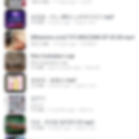
186.0 MB
17 days ago
LOLKI
임영웅 - 어느 60대 노부부이야기.mp3
4.6 MB
4 years ago
castor-trot
[Witanime.com] TSTJWGCDMS EP 05 HD.mp4
423.2 MB
10 days ago
DOMISR
Kita Usahakan Lagi
Kita Usahakan Lagi
3.3 MB
about a year ago
Fazri M.
문희옥 - 평행선.mp3
2.9 MB
4 years ago
castor-trot
갑자기
갑자기
3.0 MB
2 months ago
복희 박.
진성 - 천년을 빌려준다면.mp3
3.4 MB
4 years ago
castor-trot