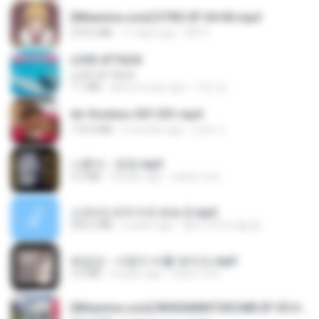
[Witanime.com] DTRD EP 04 HD.mp4
279.0 MB
11 days ago
DRTY
LOVE ATTACK
LOVE ATTACK
7.1 MB
about a year ago
지빈 임.
Air Hostess S01 E01.mp4
174.4 MB
3 months ago
민호 이.
나훈아 - 영영.mp3
3.5 MB
4 years ago
castor-trot
신유리) 유두자위 A to Z.mp3
256.6 MB
2 years ago
좀비고4인커플 좀.
배금성 - 사랑이 비를 맞아요.mp3
3.5 MB
4 years ago
castor-trot
[Witanime.com] RKNGMNNTSRCMB EP 05 HD.mp4