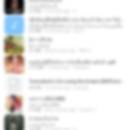
ฉันมันก็ดีได้แค่นี้
ฉันมันก็ดีได้แค่นี้
4.2 MB
9 months ago
D
ເຊົາຮ້ອງເຖົ້າຊິເອົາທໍ່ໃດ (เซาฮ้องเถ้าสิเอาเท่าใด) ບຸນເກີດ ຫນູຫ່ວງ ft. ໂສພາ ຈຸນທະລາ
ເຊົາຮ້ອງເຖົ້າຊິເອົາທໍ່ໃດ (เซาฮ้องเถ้าสิเอาเท่าใด) ບຸນເກີດ ຫນູຫ່ວງ ft. ໂສພາ ຈຸນທະລາ
6.0 MB
2 months ago
But G.
ผู้บ่าวเสื้อปุ๋ย
ผู้บ่าวเสื้อปุ๋ย
5.2 MB
about a year ago
Mith 9.
หนูน้อยสู้ชีวิตกับภารกิจเลี้ยงพี่ชายทั้งห้า.pdf
27.2 MB
18 days ago
Pandarin
Tomodachi Life Living the Dream [NSP].torrent
252 KB
2 months ago
margob
กุหลาบ (KULARB)
กุหลาบ (KULARB)
5.9 MB
about a year ago
Suwan J.
สายลมเจ็บปวด
สายลมเจ็บปวด
4.0 MB
8 months ago
D