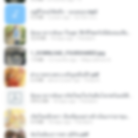
อยู่ที่ไหนก็คิดถึง - เมนทอล.mp3
4.2 MB
2 years ago
มันไม้สาย ม.
ย้อนเวลากลับมาในยุค 70 ชีวิตครั้งนี้ฉันขอเลือกเอง จบ.pdf
32.8 MB
18 days ago
Pandarin
1_DOWNLOAD_FOURSHARED.jpg
1.9 MB
12 months ago
Wtlprodthree A.
ฝ่าบาททรงพระเจริญหมื่นปี1.pdf
6.4 MB
about a year ago
Orasa K.
ย้อนเวลากลับมาเกิดใหม่ในวันสิ้นโลกพร้อมมิติส่วนตัว 1-443 [จบ] - 揍趴长颈鹿.pdf
499.6 MB
18 days ago
Pandarin
เกิดใหม่อีกครา อี๋เหนียงอย่างข้าเป็นภรรยาขุนนาง 1_ST.pdf
4.9 MB
18 days ago
Pandarin
ฉันไม่ต้องการพร สุจิรัน.pdf