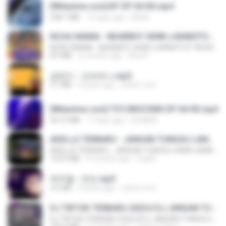
[Witanime.com] BT EP 04 HD.mp4
248.7 MB
15 days ago
BAXK
KICAU MANIA - NDARBOY GENK x BANDITOZ YAOW 86 (OFFICIAL LYRIC VIDEO) GAS POL NDANGAK
KICAU MANIA - NDARBOY GENK x BANDITOZ YAOW 86 (OFFICIAL LYRIC VIDEO) GAS POL NDANGAK
8.9 MB
3 months ago
Rina P.
금잔디 - 오라버니.mp3
3.1 MB
4 years ago
castor-trot
[Witanime.com] TSTJWGCDMS EP 04 HD.mp4
567.0 MB
17 days ago
DOMISR
ADELLA TERBARU - JANGAN TUNGGU LAMA LAMA - GELAS RETAK - OM ADELLA FULL ALBUM TERBARU 2026
ADELLA TERBARU - JANGAN TUNGGU LAMA LAMA - GELAS RETAK - OM ADELLA FULL ALBUM TERBARU 2026
133.0 MB
4 months ago
Cuplis
박우철 - 연모.mp3
3.5 MB
4 years ago
castor-trot
DJ TIKTOK TERBARU 2025🎵DJ JANGAN TUNGGU LAMA LAMA NANTI LAMA LAMA 🎵DJ SEDIA AKU SEBELUM HUJAN
DJ TIKTOK TERBARU 2025🎵DJ JANGAN TUNGGU LAMA LAMA NANTI LAMA LAMA 🎵DJ SEDIA AKU SEBELUM HUJAN