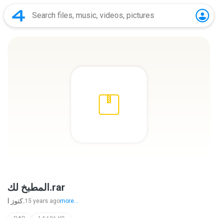
المطبخ لك.rar
كنوز ا.
15 years ago
more...