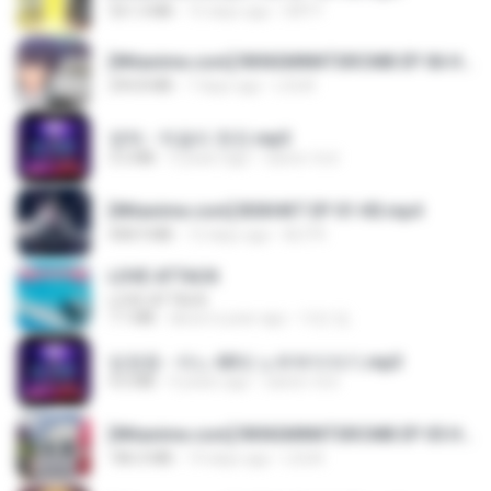
321.3 MB
15 days ago
DRTY
[Witanime.com] RKNGMNNTSRCMB EP 06 HD.mp4
294.8 MB
7 days ago
LOLKI
영탁 - 막걸리 한잔.mp3
3.2 MB
3 years ago
castor-trot
[Witanime.com] BSKHKT EP 01 HD.mp4
408.9 MB
12 days ago
BLITR
LOVE ATTACK
LOVE ATTACK
7.1 MB
about a year ago
지빈 임.
임영웅 - 어느 60대 노부부이야기.mp3
4.6 MB
4 years ago
castor-trot
[Witanime.com] RKNGMNNTSRCMB EP 05 HD.mp4
186.0 MB
14 days ago
LOLKI