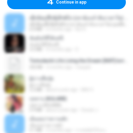
Continue in app
ເຊົາຮ້ອງເຖົ້າຊິເອົາທໍ່ໃດ (เซาฮ้องเถ้าสิเอาเท่าใด) ບຸນເກີດ ຫນູຫ່ວງ ft. ໂສພາ ຈຸນທະລາ
ເຊົາຮ້ອງເຖົ້າຊິເອົາທໍ່ໃດ (เซาฮ้องเถ้าสิเอาเท่าใด) ບຸນເກີດ ຫນູຫ່ວງ ft. ໂສພາ ຈຸນທະລາ
6.0 MB
2 months ago
But G.
ฉันมันก็ดีได้แค่นี้
ฉันมันก็ดีได้แค่นี้
4.2 MB
9 months ago
D
Tomodachi Life Living the Dream [NSP].torrent
252 KB
2 months ago
margob
ผู้บ่าวเสื้อปุ๋ย
ผู้บ่าวเสื้อปุ๋ย
5.2 MB
about a year ago
Mith 9.
กุหลาบ (KULARB)
กุหลาบ (KULARB)
5.9 MB
about a year ago
Suwan J.
เอิ้นเธอว่าความฮัก
เอิ้นเธอว่าความฮัก
4.1 MB
2 months ago
ถามพ่อ&#39;พ ม.