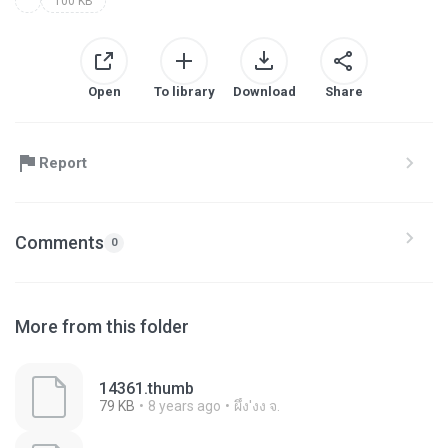
100 KB
Open
To library
Download
Share
Report
Comments
0
More from this folder
14361.thumb
79 KB
8 years ago
ผึ้ง'งง จ.