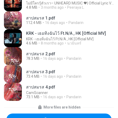
ไม่มีใครรู้ตัวเรา– UNHEARD MUSIC 🖤| Official Lyric Video | เพลงสู้ชีวิต
4.8 MB
3 months ago
Peeraya L.
สาปสมรส 1.pdf
112.4 MB
16 days ago
Pandarin
KRK - เธอทิ้งฉันไว้ Ft.N/A , HK [Official MV]
KRK - เธอทิ้งฉันไว้ Ft.N/A , HK [Official MV]
4.6 MB
8 months ago
นวมินทร์
สาปสมรส 2.pdf
78.3 MB
16 days ago
Pandarin
สาปสมรส 3.pdf
73.4 MB
16 days ago
Pandarin
สาปสมรส 4.pdf
CamScanner
73.1 MB
16 days ago
Pandarin
More files are hidden