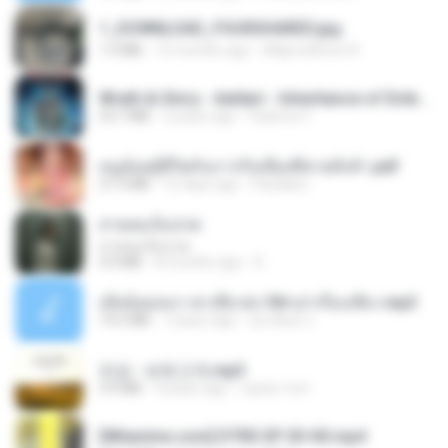
1_DOWNLOAD_FOURSHARED.jpg
1.9 MB
12 months ago
Wtlprodthree A.
Wrath & Glory - Aeldari - Inheritance of Embers.pdf
53.7 MB
2 years ago
federico f
หนูน้อยสู้ชีวิตกับภารกิจเลี้ยงพี่ชายทั้งห้า.pdf
27.2 MB
16 days ago
Pandarin
สายลมเจ็บปวด
สายลมเจ็บปวด
4.0 MB
8 months ago
D
เมียน้อยเหงา พาเสียวค่ะ18+เล่าเรื่องเสียว.mp3
14.2 MB
7 years ago
อมรพันธ์ จ.
진성 - 보릿고개.mp3
3.4 MB
4 years ago
castor-trot
[Witanime.com] DTRD EP 03 HD.mp4