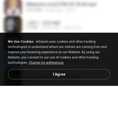
[Witanime.com] DTRD EP 04 HD.mp4
279.0 MB
8 days ago
DRTY
나훈아 - 영영.mp3
3.5 MB
4 years ago
castor-trot
배금성 - 사랑이 비를 맞아요.mp3
We Use Cookies.
4shared uses cookies and other tracking
3.5 MB
4 years ago
castor-trot
technologies to understand where our visitors are coming from and
improve your browsing experience on our Website. By using our
Website, you consent to our use of cookies and other tracking
신유리) 유두자위 A to Z.mp3
technologies.
Change my preferences
256.6 MB
2 years ago
좀비고4인커플 좀.
I Agree
진성 - 천년을 빌려준다면.mp3
3.4 MB
4 years ago
castor-trot
Kita Usahakan Lagi
Kita Usahakan Lagi
3.3 MB
about a year ago
Fazri M.
DJ TIKTOK TERBARU 2025🎵DJ JANGAN TUNGGU LAMA LAMA NANTI LAMA LAMA 🎵DJ SEDIA AKU SEBELUM HUJAN
DJ TIKTOK TERBARU 2025🎵DJ JANGAN TUNGGU LAMA LAMA NANTI LAMA LAMA 🎵DJ SEDIA AKU SEBELUM HUJAN