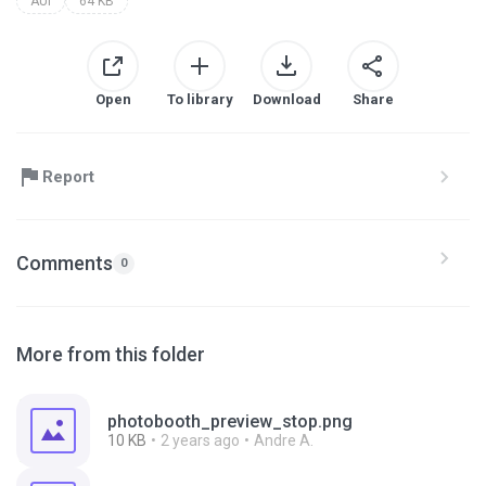
AUI
64 KB
Open
To library
Download
Share
Report
Comments
0
More from this folder
photobooth_preview_stop.png
10 KB
2 years ago
Andre A.