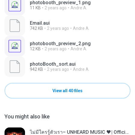
photobooth_preview_1.png
11 KB
2 years ago
Andre A.
Email.aui
742 KB
2 years ago
Andre A.
photobooth_preview_2.png
12 KB
2 years ago
Andre A.
photoBooth_sort.aui
942 KB
2 years ago
Andre A.
View all 40 files
You might also like
ไม่มีใครรู้ตัวเรา– UNHEARD MUSIC 🖤| Official Lyric Video | เพลงสู้ชีวิต