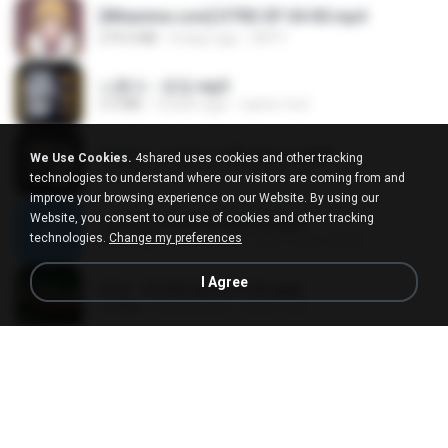
[Witanime.com] DTRD EP 04 HD.mp4
279.0 MB
8 days ago
DRTY
나훈아 - 영영.mp3
3.5 MB
4 years ago
castor-trot
배금성 - 사랑이 비를 맞아요.mp3
We Use Cookies.
4shared uses cookies and other tracking
3.5 MB
4 years ago
castor-trot
technologies to understand where our visitors are coming from and
improve your browsing experience on our Website. By using our
Website, you consent to our use of cookies and other tracking
신유리) 유두자위 A to Z.mp3
technologies.
Change my preferences
256.6 MB
2 years ago
좀비고4인커플 좀.
I Agree
진성 - 천년을 빌려준다면.mp3
3.4 MB
4 years ago
castor-trot
Kita Usahakan Lagi
Kita Usahakan Lagi
3.3 MB
about a year ago
Fazri M.
DJ TIKTOK TERBARU 2025🎵DJ JANGAN TUNGGU LAMA LAMA NANTI LAMA LAMA 🎵DJ SEDIA AKU SEBELUM HUJAN
DJ TIKTOK TERBARU 2025🎵DJ JANGAN TUNGGU LAMA LAMA NANTI LAMA LAMA 🎵DJ SEDIA AKU SEBELUM HUJAN