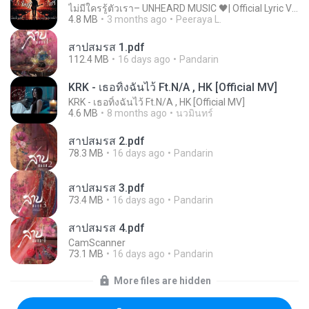
ไม่มีใครรู้ตัวเรา– UNHEARD MUSIC 🖤| Official Lyric Video | เพลงสู้ชีวิต
4.8 MB
3 months ago
Peeraya L.
สาปสมรส 1.pdf
112.4 MB
16 days ago
Pandarin
KRK - เธอทิ้งฉันไว้ Ft.N/A , HK [Official MV]
KRK - เธอทิ้งฉันไว้ Ft.N/A , HK [Official MV]
4.6 MB
8 months ago
นวมินทร์
สาปสมรส 2.pdf
78.3 MB
16 days ago
Pandarin
สาปสมรส 3.pdf
73.4 MB
16 days ago
Pandarin
สาปสมรส 4.pdf
CamScanner
73.1 MB
16 days ago
Pandarin
More files are hidden