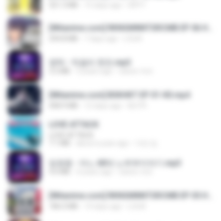
321.3 MB
15 days ago
DRTY
[Witanime.com] RKNGMNNTSRCMB EP 06 HD.mp4
294.8 MB
7 days ago
LOLKI
영탁 - 막걸리 한잔.mp3
3.2 MB
3 years ago
castor-trot
[Witanime.com] BSKHKT EP 01 HD.mp4
408.9 MB
12 days ago
BLITR
LOVE ATTACK
LOVE ATTACK
7.1 MB
about a year ago
지빈 임.
임영웅 - 어느 60대 노부부이야기.mp3
4.6 MB
4 years ago
castor-trot
[Witanime.com] RKNGMNNTSRCMB EP 05 HD.mp4
186.0 MB
14 days ago
LOLKI