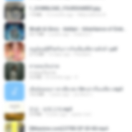
1_DOWNLOAD_FOURSHARED.jpg
1.9 MB
12 months ago
Wtlprodthree A.
Wrath & Glory - Aeldari - Inheritance of Embers.pdf
53.7 MB
2 years ago
federico f
หนูน้อยสู้ชีวิตกับภารกิจเลี้ยงพี่ชายทั้งห้า.pdf
27.2 MB
16 days ago
Pandarin
สายลมเจ็บปวด
สายลมเจ็บปวด
4.0 MB
8 months ago
D
เมียน้อยเหงา พาเสียวค่ะ18+เล่าเรื่องเสียว.mp3
14.2 MB
7 years ago
อมรพันธ์ จ.
진성 - 보릿고개.mp3
3.4 MB
4 years ago
castor-trot
[Witanime.com] DTRD EP 03 HD.mp4