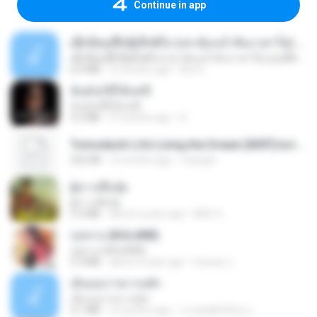
Continue in app
ເຊົາຮ້ອງເຖົ້າຊິເອົາທໍ່ໃດ (เซาฮ้องเถ้าสิเอาเท่าใด) ບຸນເກີດ ຫນູຫ່ວງ ft. ໂສພາ ຈຸນທະລາ
ເຊົາຮ້ອງເຖົ້າຊິເອົາທໍ່ໃດ (เซาฮ้องเถ้าสิเอาเท่าใด) ບຸນເກີດ ຫນູຫ່ວງ ft. ໂສພາ ຈຸນທະລາ
6.0 MB
2 months ago
But G.
ฉันมันก็ดีได้แค่นี้
ฉันมันก็ดีได้แค่นี้
4.2 MB
9 months ago
D
Tomodachi Life Living the Dream [NSP].torrent
252 KB
2 months ago
margob
ผู้บ่าวเสื้อปุ๋ย
ผู้บ่าวเสื้อปุ๋ย
5.2 MB
about a year ago
Mith 9.
กุหลาบ (KULARB)
กุหลาบ (KULARB)
5.9 MB
about a year ago
Suwan J.
เอิ้นเธอว่าความฮัก
เอิ้นเธอว่าความฮัก
4.1 MB
2 months ago
ถามพ่อ&#39;พ ม.