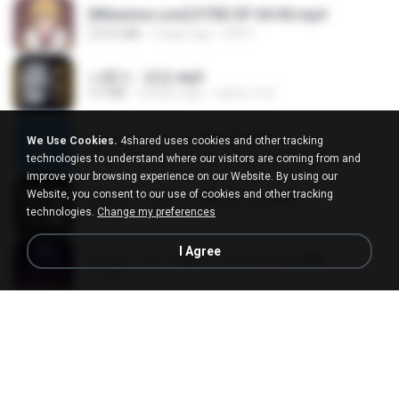
[Witanime.com] DTRD EP 04 HD.mp4
279.0 MB
9 days ago
DRTY
나훈아 - 영영.mp3
3.5 MB
4 years ago
castor-trot
신유리) 유두자위 A to Z.mp3
We Use Cookies.
4shared uses cookies and other tracking
256.6 MB
2 years ago
좀비고4인커플 좀.
technologies to understand where our visitors are coming from and
improve your browsing experience on our Website. By using our
Website, you consent to our use of cookies and other tracking
배금성 - 사랑이 비를 맞아요.mp3
technologies.
Change my preferences
3.5 MB
4 years ago
castor-trot
I Agree
임영웅 - 어느 60대 노부부이야기.mp3
4.6 MB
4 years ago
castor-trot
Air Hostess S01 E01.mp4
174.4 MB
3 months ago
민호 이.
진성 - 천년을 빌려준다면.mp3
3.4 MB
4 years ago
castor-trot