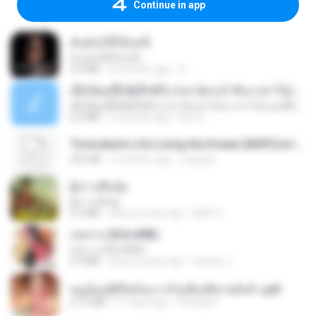
Continue in app
ฉันมันก็ดีได้แค่นี้
ฉันมันก็ดีได้แค่นี้
4.2 MB
9 months ago
D
ເຊົາຮ້ອງເຖົ້າຊິເອົາທໍ່ໃດ (เซาฮ้องเถ้าสิเอาเท่าใด) ບຸນເກີດ ຫນູຫ່ວງ ft. ໂສພາ ຈຸນທະລາ
ເຊົາຮ້ອງເຖົ້າຊິເອົາທໍ່ໃດ (เซาฮ้องเถ้าสิเอาเท่าใด) ບຸນເກີດ ຫນູຫ່ວງ ft. ໂສພາ ຈຸນທະລາ
6.0 MB
2 months ago
But G.
Tomodachi Life Living the Dream [NSP].torrent
252 KB
2 months ago
margob
ผู้บ่าวเสื้อปุ๋ย
ผู้บ่าวเสื้อปุ๋ย
5.2 MB
about a year ago
Mith 9.
กุหลาบ (KULARB)
กุหลาบ (KULARB)
5.9 MB
about a year ago
Suwan J.
หนูน้อยสู้ชีวิตกับภารกิจเลี้ยงพี่ชายทั้งห้า.pdf
27.2 MB
17 days ago
Pandarin