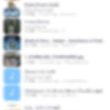
Pyrite (Fool's Gold)
Pyrite (Fool's Gold)
3.4 MB
12 years ago
princess Y.
สายลมเจ็บปวด
สายลมเจ็บปวด
4.0 MB
8 months ago
D
Wrath & Glory - Aeldari - Inheritance of Embers.pdf
53.7 MB
2 years ago
federico f
1_DOWNLOAD_FOURSHARED.jpg
1.9 MB
12 months ago
Wtlprodthree A.
เอิ้นเธอว่าความฮัก
เอิ้นเธอว่าความฮัก
4.1 MB
2 months ago
ถามพ่อ&#39;พ ม.
เมียน้อยเหงา พาเสียวค่ะ18+เล่าเรื่องเสียว.mp3
14.2 MB
7 years ago
อมรพันธ์ จ.
진성 - 보릿고개.mp3