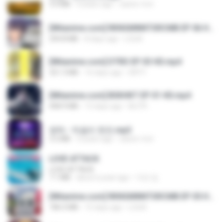
3.4 MB
4 years ago
castor-trot
[Witanime.com] RKNGMNNTSRCMB EP 06 HD.mp4
294.8 MB
8 days ago
LOLKI
[Witanime.com] DTRD EP 03 HD.mp4
321.3 MB
16 days ago
DRTY
[Witanime.com] BSKHKT EP 01 HD.mp4
408.9 MB
13 days ago
BLITR
영탁 - 막걸리 한잔.mp3
3.2 MB
3 years ago
castor-trot
LOVE ATTACK
LOVE ATTACK
7.1 MB
about a year ago
지빈 임.
[Witanime.com] RKNGMNNTSRCMB EP 05 HD.mp4
186.0 MB
15 days ago
LOLKI