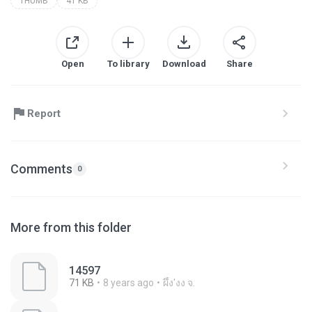
THUMB
41 KB
Open
To library
Download
Share
Report
Comments
0
More from this folder
14597
71 KB
8 years ago
ผึ้ง'งง จ.