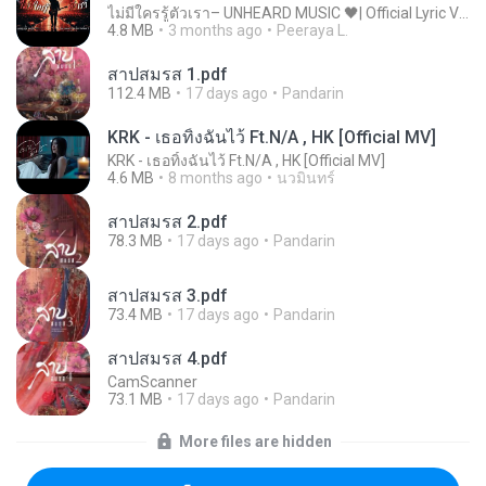
ไม่มีใครรู้ตัวเรา– UNHEARD MUSIC 🖤| Official Lyric Video | เพลงสู้ชีวิต
4.8 MB
3 months ago
Peeraya L.
สาปสมรส 1.pdf
112.4 MB
17 days ago
Pandarin
KRK - เธอทิ้งฉันไว้ Ft.N/A , HK [Official MV]
KRK - เธอทิ้งฉันไว้ Ft.N/A , HK [Official MV]
4.6 MB
8 months ago
นวมินทร์
สาปสมรส 2.pdf
78.3 MB
17 days ago
Pandarin
สาปสมรส 3.pdf
73.4 MB
17 days ago
Pandarin
สาปสมรส 4.pdf
CamScanner
73.1 MB
17 days ago
Pandarin
More files are hidden