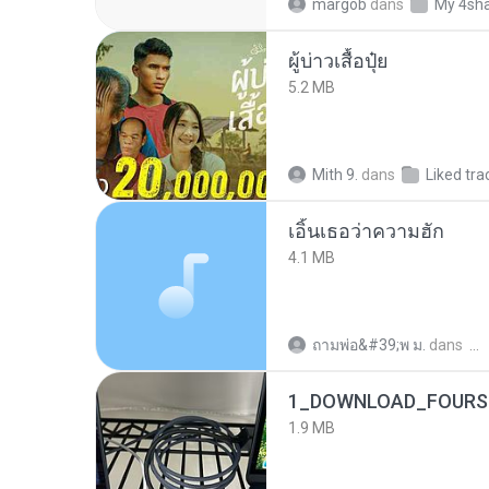
margob
dans
My 4sh
ผู้บ่าวเสื้อปุ๋ย
5.2 MB
Mith 9.
dans
Liked tra
เอิ้นเธอว่าความฮัก
4.1 MB
ถามพ่อ&#39;พ ม.
dans
1_DOWNLOAD_FOURSH
1.9 MB