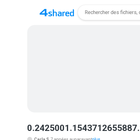
0.2425001.1543712655887.
Carla S.
7 années auparavant
plus...