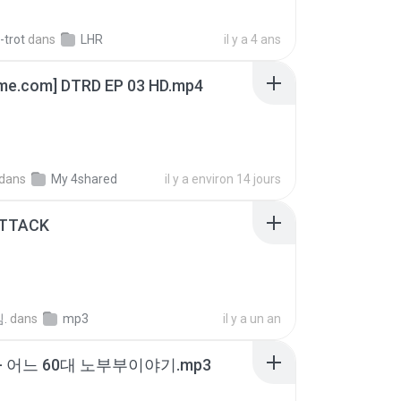
-trot
dans
LHR
il y a 4 ans
ime.com] DTRD EP 03 HD.mp4
dans
My 4shared
il y a environ 14 jours
ATTACK
.
dans
mp3
il y a un an
- 어느 60대 노부부이야기.mp3