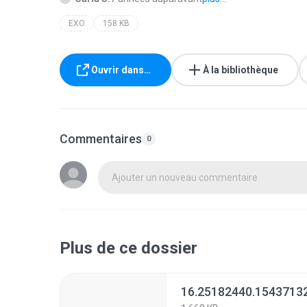
EXO
158 KB
Ouvrir dans…
À la bibliothèque
Commentaires
0
Ajouter un nouveau commentaire
Plus de ce dossier
16.25182440.1543713