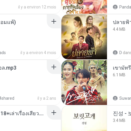
il y a environ 12 mois
Panda
ยอมแพ้)
ปลายฟ้
4.4 MB
ads
il y a environ 4 mois
D
dan
นทอล.mp3
เขามัทรี
6.1 MB
4shared
il y a 2 ans
Suwan
เมียน้อยเหงา พาเสียวค่ะ18+เล่าเรื่องเสียว.mp3
진성 -
3.4 MB