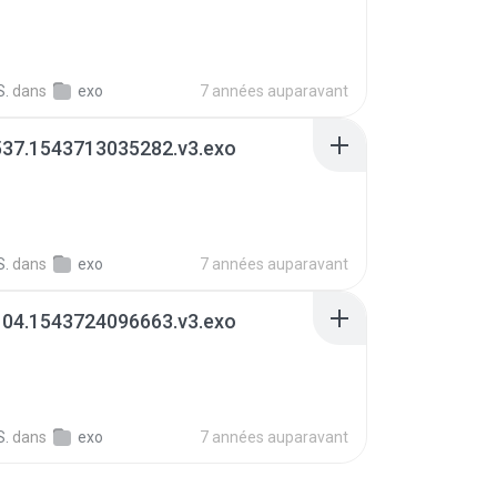
S.
dans
exo
7 années auparavant
537.1543713035282.v3.exo
S.
dans
exo
7 années auparavant
104.1543724096663.v3.exo
S.
dans
exo
7 années auparavant