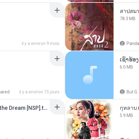
สาปสมร
78.3 MB
il y a environ 9 mois
Panda
6.0 MB
hared
il y a environ 15 jours
But G.
Tomodachi Life Living the Dream [NSP].torrent
กุหลาบ
5.9 MB