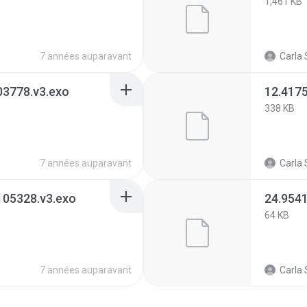
1,461 KB
7 années auparavant
Carla 
3778.v3.exo
12.417
338 KB
7 années auparavant
Carla 
105328.v3.exo
24.954
64 KB
7 années auparavant
Carla 