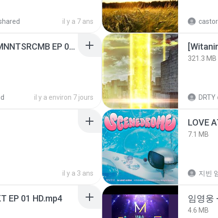
shared
il y a 7 ans
castor
[Witanime.com] RKNGMNNTSRCMB EP 06 HD.mp4
[Witan
321.3 MB
ed
il y a environ 7 jours
DRTY
LOVE 
7.1 MB
il y a 3 ans
지빈 임
T EP 01 HD.mp4
임영웅 
4.6 MB