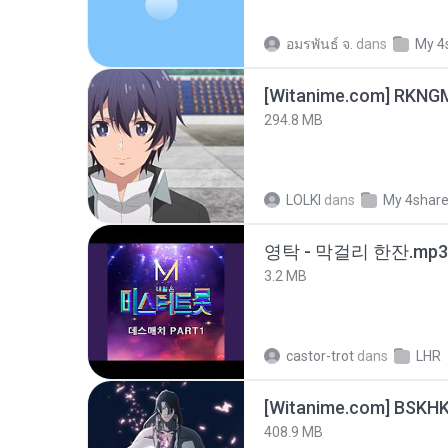
อมรพันธ์ จ.
dans
My 4
294.8 MB
LOLKI
dans
My 4shar
영탁 - 막걸리 한잔.mp3
3.2 MB
castor-trot
dans
LHR
[Witanime.com] BSKHK
408.9 MB