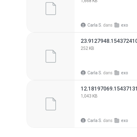
1,668 KB
Carla S.
dans
exo
23.9127948.154372410
252 KB
Carla S.
dans
exo
12.18197069.1543713
1,043 KB
Carla S.
dans
exo