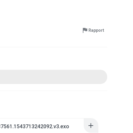
Rapport
87561.1543713242092.v3.exo