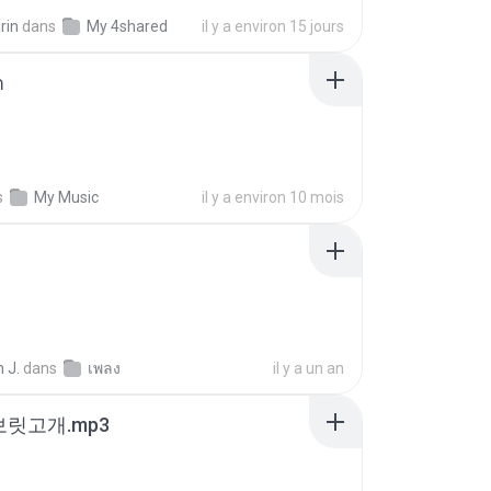
rin
dans
My 4shared
il y a environ 15 jours
า
s
My Music
il y a environ 10 mois
 J.
dans
เพลง
il y a un an
 보릿고개.mp3