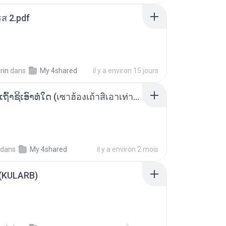
ส 2.pdf
rin
dans
My 4shared
il y a environ 15 jours
ເຊົາຮ້ອງເຖົ້າຊິເອົາທໍ່ໃດ (เซาฮ้องเถ้าสิเอาเท่าใด) ບຸນເກີດ ຫນູຫ່ວງ ft. ໂສພາ ຈຸນທະລາ
dans
My 4shared
il y a environ 2 mois
 (KULARB)