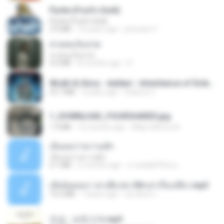
Pyrite (Fool's Gold)
Pyrite (Fool's Gold)
3.4 MB
12 years ago
princess Y.
สายลมเจ็บปวด
สายลมเจ็บปวด
4.0 MB
8 months ago
D
Wrath & Glory - Aeldari - Inheritance of Embers.pdf
53.7 MB
2 years ago
federico f
1_DOWNLOAD_FOURSHARED.jpg
1.9 MB
12 months ago
Wtlprodthree A.
เอิ้นเธอว่าความฮัก
เอิ้นเธอว่าความฮัก
4.1 MB
2 months ago
ถามพ่อ&#39;พ ม.
เมียน้อยเหงา พาเสียวค่ะ18+เล่าเรื่องเสียว.mp3
14.2 MB
7 years ago
อมรพันธ์ จ.
진성 - 보릿고개.mp3