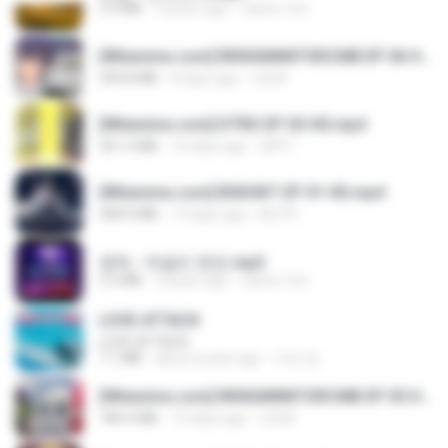
3.4 MB
4 years ago
castor-trot
[Witanime.com] RKNGMNNTSRCMB EP 06 HD.mp4
294.8 MB
8 days ago
LOLKI
[Witanime.com] DTRD EP 03 HD.mp4
321.3 MB
16 days ago
DRTY
[Witanime.com] BSKHKT EP 01 HD.mp4
408.9 MB
13 days ago
BLITR
영탁 - 막걸리 한잔.mp3
3.2 MB
3 years ago
castor-trot
LOVE ATTACK
LOVE ATTACK
7.1 MB
about a year ago
지빈 임.
[Witanime.com] RKNGMNNTSRCMB EP 05 HD.mp4
186.0 MB
15 days ago
LOLKI