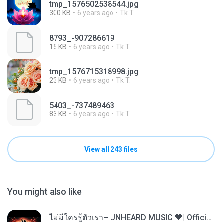
tmp_1576502538544.jpg
300 KB
6 years ago
Tk T.
8793_-907286619
15 KB
6 years ago
Tk T.
tmp_1576715318998.jpg
23 KB
6 years ago
Tk T.
5403_-737489463
83 KB
6 years ago
Tk T.
View all 243 files
You might also like
ไม่มีใครรู้ตัวเรา– UNHEARD MUSIC 🖤| Official Lyric Video | เพลงสู้ชีวิต