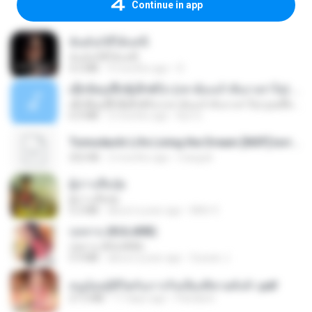
Continue in app
ฉันมันก็ดีได้แค่นี้
ฉันมันก็ดีได้แค่นี้
4.2 MB
9 months ago
D
ເຊົາຮ້ອງເຖົ້າຊິເອົາທໍ່ໃດ (เซาฮ้องเถ้าสิเอาเท่าใด) ບຸນເກີດ ຫນູຫ່ວງ ft. ໂສພາ ຈຸນທະລາ
ເຊົາຮ້ອງເຖົ້າຊິເອົາທໍ່ໃດ (เซาฮ้องเถ้าสิเอาเท่าใด) ບຸນເກີດ ຫນູຫ່ວງ ft. ໂສພາ ຈຸນທະລາ
6.0 MB
2 months ago
But G.
Tomodachi Life Living the Dream [NSP].torrent
252 KB
2 months ago
margob
ผู้บ่าวเสื้อปุ๋ย
ผู้บ่าวเสื้อปุ๋ย
5.2 MB
about a year ago
Mith 9.
กุหลาบ (KULARB)
กุหลาบ (KULARB)
5.9 MB
about a year ago
Suwan J.
หนูน้อยสู้ชีวิตกับภารกิจเลี้ยงพี่ชายทั้งห้า.pdf
27.2 MB
17 days ago
Pandarin