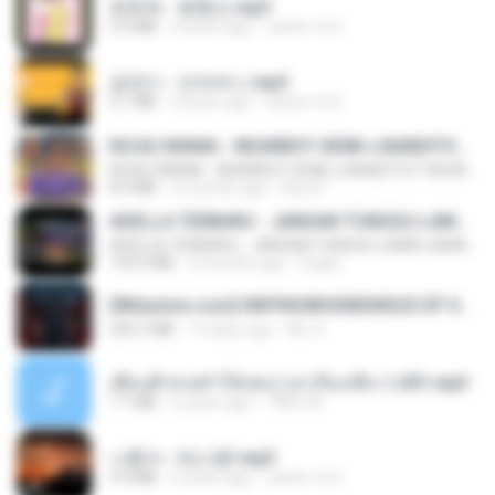
문희옥 - 평행선.mp3
2.9 MB
4 years ago
castor-trot
금잔디 - 오라버니.mp3
3.1 MB
4 years ago
castor-trot
KICAU MANIA - NDARBOY GENK x BANDITOZ YAOW 86 (OFFICIAL LYRIC VIDEO) GAS POL NDANGAK
KICAU MANIA - NDARBOY GENK x BANDITOZ YAOW 86 (OFFICIAL LYRIC VIDEO) GAS POL NDANGAK
8.9 MB
3 months ago
Rina P.
ADELLA TERBARU - JANGAN TUNGGU LAMA LAMA - GELAS RETAK - OM ADELLA FULL ALBUM TERBARU 2026
ADELLA TERBARU - JANGAN TUNGGU LAMA LAMA - GELAS RETAK - OM ADELLA FULL ALBUM TERBARU 2026
133.0 MB
4 months ago
Cuplis
[Witanime.com] HMYNGWHSNIDMS2S EP 04 HD.mp4
235.5 MB
14 days ago
KILJY
เพื่อนพี่ ช่วยทำให้เสด ( เล่าเรื่องเสียว ) 201.mp3
7.1 MB
6 years ago
TNP2 M.
나훈아 - 테스형!.mp3
4.4 MB
4 years ago
castor-trot