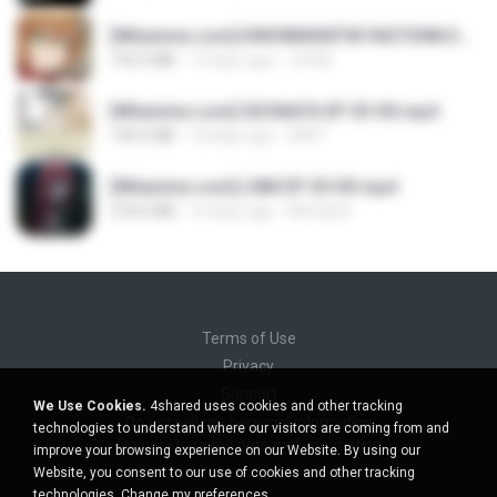
[Witanime.com] KWONMSNITIK1NGTDNN EP 04 HD.mp4
192.0 MB
14 days ago
JUVIA
[Witanime.com] SDONATA EP 03 HD.mp4
140.6 MB
18 days ago
GRET
[Witanime.com] LNM EP 05 HD.mp4
218.6 MB
16 days ago
MUrabito
Terms of Use
Privacy
Support
We Use Cookies.
4shared uses cookies and other tracking
Do not sell my personal information
technologies to understand where our visitors are coming from and
Do not share my personal information
improve your browsing experience on our Website. By using our
Website, you consent to our use of cookies and other tracking
technologies.
Change my preferences