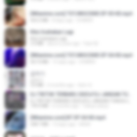
[Witanime.com] TSTJWGCDMS EP 05 HD.mp4
423.2 MB
8 days ago
DOMISR
Kita Usahakan Lagi
Kita Usahakan Lagi
3.3 MB
about a year ago
Fazri M.
[Witanime.com] TSTJWGCDMS EP 04 HD.mp4
567.0 MB
15 days ago
DOMISR
갑자기
갑자기
3.0 MB
2 months ago
복희 박.
DJ TIKTOK TERBARU 2025🎵DJ JANGAN TUNGGU LAMA LAMA NANTI LAMA LAMA 🎵DJ SEDIA AKU SEBELUM HUJAN
DJ TIKTOK TERBARU 2025🎵DJ JANGAN TUNGGU LAMA LAMA NANTI LAMA LAMA 🎵DJ SEDIA AKU SEBELUM HUJAN
199.4 MB
6 months ago
Yahya Lahiya
[Witanime.com] BT EP 04 HD.mp4
248.7 MB
13 days ago
BAXK