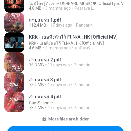
ไม่มีใครรู้ตัวเรา– UNHEARD MUSIC 🖤| Official Lyric Video | เพลงสู้ชีวิต
4.8 MB
3 months ago
Peeraya L.
สาปสมรส 1.pdf
112.4 MB
17 days ago
Pandarin
KRK - เธอทิ้งฉันไว้ Ft.N/A , HK [Official MV]
KRK - เธอทิ้งฉันไว้ Ft.N/A , HK [Official MV]
4.6 MB
8 months ago
นวมินทร์
สาปสมรส 2.pdf
78.3 MB
17 days ago
Pandarin
สาปสมรส 3.pdf
73.4 MB
17 days ago
Pandarin
สาปสมรส 4.pdf
CamScanner
73.1 MB
17 days ago
Pandarin
More files are hidden