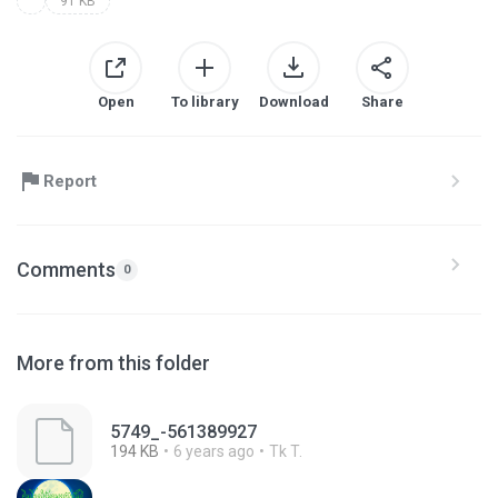
91 KB
Open
To library
Download
Share
Report
Comments
0
More from this folder
5749_-561389927
194 KB
6 years ago
Tk T.