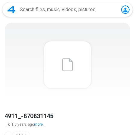
4911_-870831145
Tk T.
6 years ago
more...