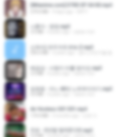
[Witanime.com] DTRD EP 04 HD.mp4
279.0 MB
9 days ago
DRTY
나훈아 - 영영.mp3
3.5 MB
4 years ago
castor-trot
신유리) 유두자위 A to Z.mp3
256.6 MB
2 years ago
좀비고4인커플 좀.
배금성 - 사랑이 비를 맞아요.mp3
3.5 MB
4 years ago
castor-trot
임영웅 - 어느 60대 노부부이야기.mp3
4.6 MB
4 years ago
castor-trot
Air Hostess S01 E01.mp4
174.4 MB
3 months ago
민호 이.
진성 - 천년을 빌려준다면.mp3
3.4 MB
4 years ago
castor-trot