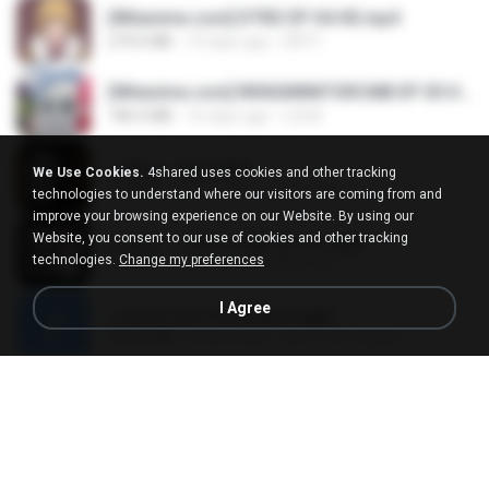
[Witanime.com] DTRD EP 04 HD.mp4
279.0 MB
10 days ago
DRTY
[Witanime.com] RKNGMNNTSRCMB EP 05 HD.mp4
186.0 MB
16 days ago
LOLKI
나훈아 - 영영.mp3
We Use Cookies.
4shared uses cookies and other tracking
3.5 MB
4 years ago
castor-trot
technologies to understand where our visitors are coming from and
improve your browsing experience on our Website. By using our
Website, you consent to our use of cookies and other tracking
배금성 - 사랑이 비를 맞아요.mp3
technologies.
Change my preferences
3.5 MB
4 years ago
castor-trot
I Agree
신유리) 유두자위 A to Z.mp3
256.6 MB
2 years ago
좀비고4인커플 좀.
Air Hostess S01 E01.mp4
174.4 MB
3 months ago
민호 이.
임영웅 - 어느 60대 노부부이야기.mp3
4.6 MB
4 years ago
castor-trot