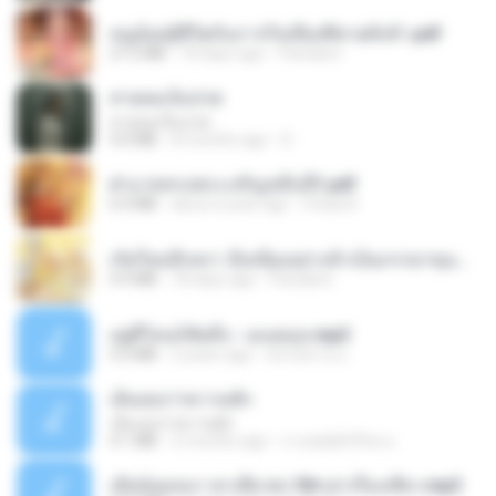
หนูน้อยสู้ชีวิตกับภารกิจเลี้ยงพี่ชายทั้งห้า.pdf
27.2 MB
18 days ago
Pandarin
สายลมเจ็บปวด
สายลมเจ็บปวด
4.0 MB
8 months ago
D
ฝ่าบาททรงพระเจริญหมื่นปี1.pdf
6.4 MB
about a year ago
Orasa K.
เกิดใหม่อีกครา อี๋เหนียงอย่างข้าเป็นภรรยาขุนนาง 1_ST.pdf
4.9 MB
18 days ago
Pandarin
อยู่ที่ไหนก็คิดถึง - เมนทอล.mp3
4.2 MB
2 years ago
มันไม้สาย ม.
เอิ้นเธอว่าความฮัก
เอิ้นเธอว่าความฮัก
4.1 MB
2 months ago
ถามพ่อ&#39;พ ม.
เมียน้อยเหงา พาเสียวค่ะ18+เล่าเรื่องเสียว.mp3