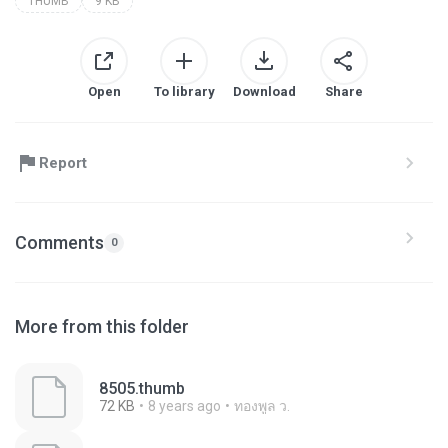
THUMB
9 KB
Open
To library
Download
Share
Report
Comments
0
More from this folder
8505.thumb
72 KB
8 years ago
ทองพูล ว.