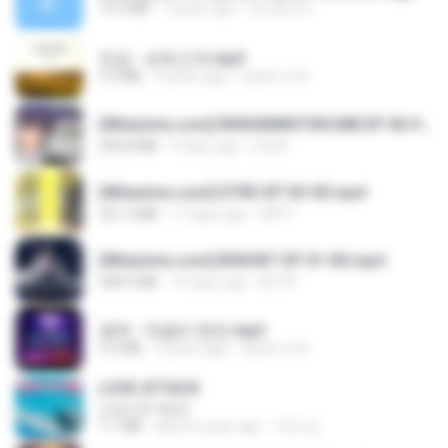
14.2 MB
7 years ago
อมรพันธ์ จ.
진성 - 보릿고개.mp3
3.4 MB
4 years ago
castor-trot
[Witanime.com] RKNGMNNTSRCMB EP 06 HD.mp4
294.8 MB
9 days ago
LOLKI
[Witanime.com] DTRD EP 03 HD.mp4
321.3 MB
17 days ago
DRTY
[Witanime.com] BSKHKT EP 01 HD.mp4
408.9 MB
14 days ago
BLITR
영탁 - 막걸리 한잔.mp3
3.2 MB
3 years ago
castor-trot
LOVE ATTACK
LOVE ATTACK
7.1 MB
about a year ago
지빈 임.