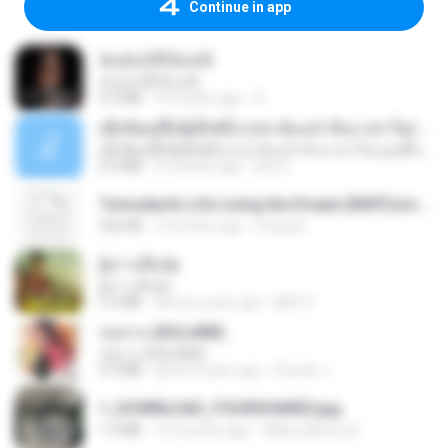
Continue in app
ฉันมันก็ดีได้แค่นี้
ฉันมันก็ดีได้แค่นี้
4.2 MB
9 months ago
D
ເຊົາຮ້ອງເຖົ້າຊິເອົາທໍ່ໃດ (เซาฮ้องเถ้าสิเอาเท่าใด) ບຸນເກີດ ຫນູຫ່ວງ ft. ໂສພາ ຈຸນທະລາ
ເຊົາຮ້ອງເຖົ້າຊິເອົາທໍ່ໃດ (เซาฮ้องเถ้าสิเอาเท่าใด) ບຸນເກີດ ຫນູຫ່ວງ ft. ໂສພາ ຈຸນທະລາ
6.0 MB
2 months ago
But G.
Tomodachi Life Living the Dream [NSP].torrent
252 KB
2 months ago
margob
ผู้บ่าวเสื้อปุ๋ย
ผู้บ่าวเสื้อปุ๋ย
5.2 MB
about a year ago
Mith 9.
กุหลาบ (KULARB)
กุหลาบ (KULARB)
5.9 MB
about a year ago
Suwan J.
1_DOWNLOAD_FOURSHARED.jpg
1.9 MB
12 months ago
Wtlprodthree A.