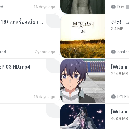
ed
16 days ago
D
in
เมียน้อยเหงา พาเสียวค่ะ18+เล่าเรื่องเสียว.mp3
진성 -
3.4 MB
red
7 years ago
castor
EP 03 HD.mp4
294.8 MB
15 days ago
LOLKI
[Witan
408.9 MB