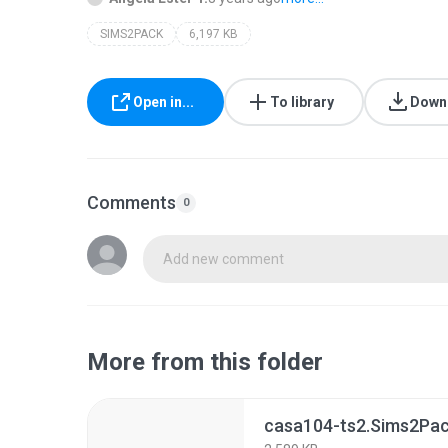
SIMS2PACK
6,197 KB
Open in...
To library
Down
Comments
0
Add new comment
More from this folder
casa104-ts2.Sims2Pa