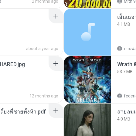
d
2 months ago
Mith 9
เอิ้นเธ
4.1 MB
about a year ago
ถามพ่
ARED.jpg
53.7 MB
12 months ago
federi
ลี้ยงพี่ชายทั้งห้า.pdf
สายลมเ
4.0 MB