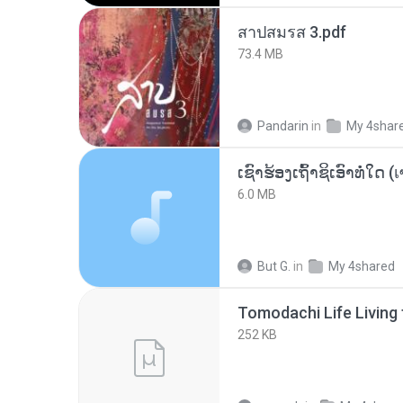
สาปสมรส 3.pdf
73.4 MB
Pandarin
in
My 4shar
6.0 MB
But G.
in
My 4shared
252 KB