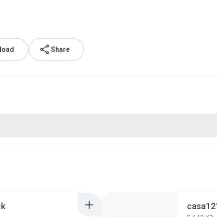
load
Share
ck
casa12