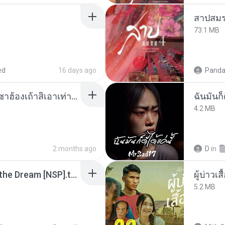
สาปสมร
73.1 MB
ed
16 days ago
Panda
ເຊົາຮ້ອງເຖົ້າຊິເອົາທໍ່ໃດ (เซาฮ้องเถ้าสิเอาเท่าใด) ບຸນເກີດ ຫນູຫ່ວງ ft. ໂສພາ ຈຸນທະລາ
ฉันมันก็ด
4.2 MB
2 months ago
D
in
Tomodachi Life Living the Dream [NSP].torrent
ผู้บ่าวเสื
5.2 MB