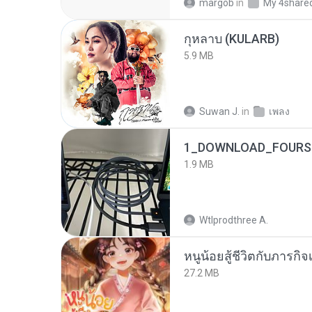
margob
in
My 4share
กุหลาบ (KULARB)
5.9 MB
Suwan J.
in
เพลง
1_DOWNLOAD_FOURSH
1.9 MB
Wtlprodthree A.
หนูน้อยสู้ชีวิตกับภารกิจเ
27.2 MB