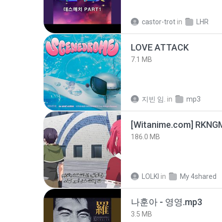
castor-trot
in
LHR
LOVE ATTACK
7.1 MB
지빈 임.
in
mp3
186.0 MB
LOLKI
in
My 4shared
나훈아 - 영영.mp3
3.5 MB