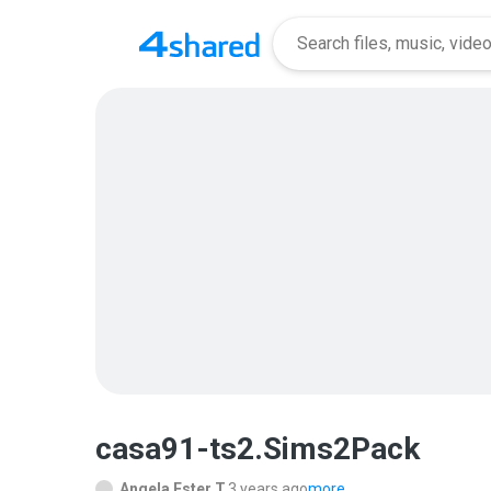
casa91-ts2.Sims2Pack
Angela Ester T.
3 years ago
more...