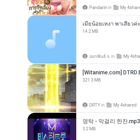
Pandarin
in
My 4shar
14.2 MB
อมรพันธ์ จ.
in
My 4sha
[Witanime.com] DTRD 
321.3 MB
DRTY
in
My 4shared
영탁 - 막걸리 한잔.mp3
3.2 MB