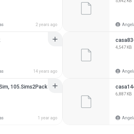
5,642 KB
as
2 years ago
Angela
k
casa83
4,547 KB
as
14 years ago
Angela
Sim, 105.Sims2Pack
casa144
6,887 KB
as
1 year ago
Angela