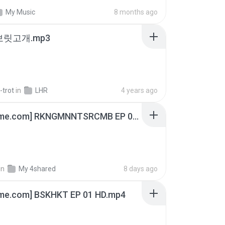
My Music
8 months ago
 보릿고개.mp3
-trot
in
LHR
4 years ago
[Witanime.com] RKNGMNNTSRCMB EP 06 HD.mp4
in
My 4shared
8 days ago
ime.com] BSKHKT EP 01 HD.mp4