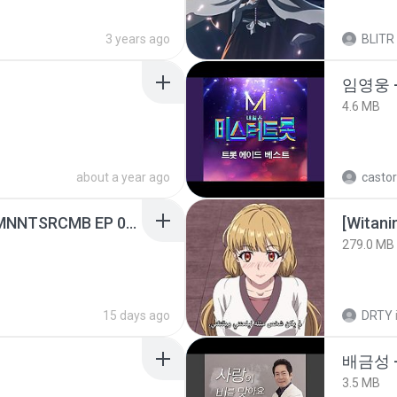
3 years ago
BLITR
임영웅 
4.6 MB
about a year ago
castor
[Witanime.com] RKNGMNNTSRCMB EP 05 HD.mp4
[Witan
279.0 MB
15 days ago
DRTY
배금성 
3.5 MB