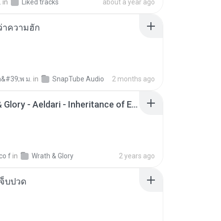
.
in
Liked tracks
about a year ago
อว่าความฮัก
อ&#39;พ ม.
in
SnapTube Audio
2 months ago
Wrath & Glory - Aeldari - Inheritance of Embers.pdf
co f
in
Wrath & Glory
2 years ago
จ็บปวด