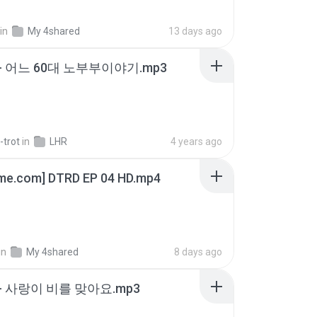
in
My 4shared
13 days ago
- 어느 60대 노부부이야기.mp3
-trot
in
LHR
4 years ago
ime.com] DTRD EP 04 HD.mp4
in
My 4shared
8 days ago
- 사랑이 비를 맞아요.mp3