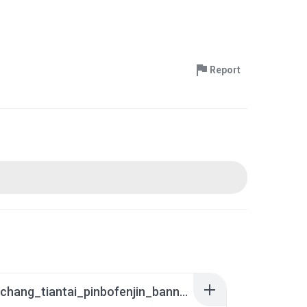
Report
hot_qiuchang_tiantai_pinbofenjin_banner_01_night.ab