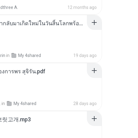
dthree A.
12 months ago
ย้อนเวลากลับมาเกิดใหม่ในวันสิ้นโลกพร้อมมิติส่วนตัว 1-443 [จบ] - 揍趴长颈鹿.pdf
rin
in
My 4shared
19 days ago
องการพร สุจิรัน.pdf
.
in
My 4shared
28 days ago
 보릿고개.mp3