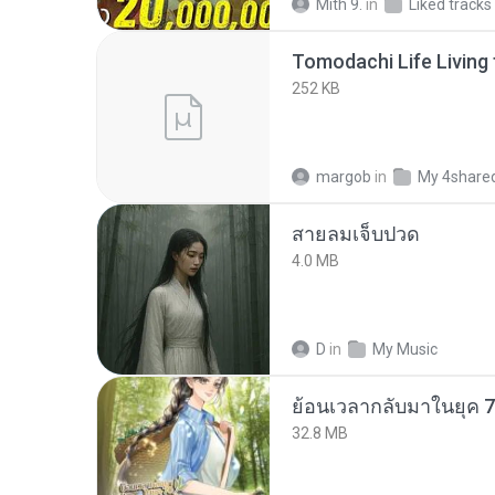
Mith 9.
in
Liked tracks
252 KB
margob
in
My 4share
สายลมเจ็บปวด
4.0 MB
D
in
My Music
32.8 MB