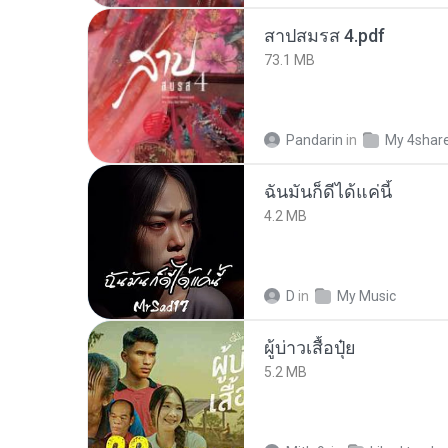
สาปสมรส 4.pdf
73.1 MB
Pandarin
in
My 4shar
ฉันมันก็ดีได้แค่นี้
4.2 MB
D
in
My Music
ผู้บ่าวเสื้อปุ๋ย
5.2 MB