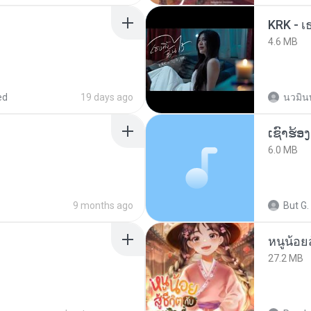
KRK - เธ
4.6 MB
ed
19 days ago
นวมิน
6.0 MB
9 months ago
But G.
หนูน้อยส
27.2 MB