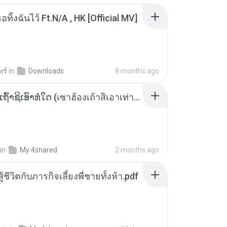
อทิ้งฉันไว้ Ft.N/A , HK [Official MV]
ทร์
in
Downloads
8 months ago
ເຊົາຮ້ອງເຖົ້າຊິເອົາທໍ່ໃດ (เซาฮ้องเถ้าสิเอาเท่าใด) ບຸນເກີດ ຫນູຫ່ວງ ft. ໂສພາ ຈຸນທະລາ
in
My 4shared
2 months ago
ู้ชีวิตกับภารกิจเลี้ยงพี่ชายทั้งห้า.pdf