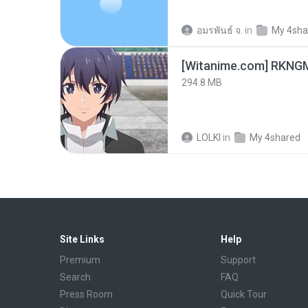
อมรพันธ์ จ.
in
My 4sha
294.8 MB
LOLKI
in
My 4shared
Site Links
Help
Premium
Support
Search
FAQ
Press Room
Quick Tour