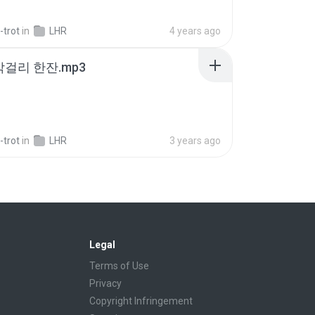
-trot
in
LHR
4 years ago
막걸리 한잔.mp3
-trot
in
LHR
3 years ago
Legal
Terms of Use
Privacy
Copyright Infringement