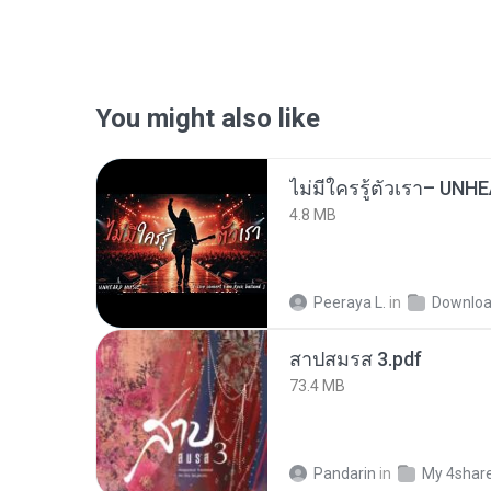
You might also like
4.8 MB
Peeraya L.
in
Downlo
สาปสมรส 3.pdf
73.4 MB
Pandarin
in
My 4shar