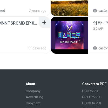
red
7 years ago
castor
[Witanime.com] RKNGMNNTSRCMB EP 06 HD.mp4
영탁 - 
3.2 MB
11 days ago
castor
About
Convert to PDF
Company
DOC to PDF
Advertising
PPTX to PDF
Copyright
DOCX to PDF