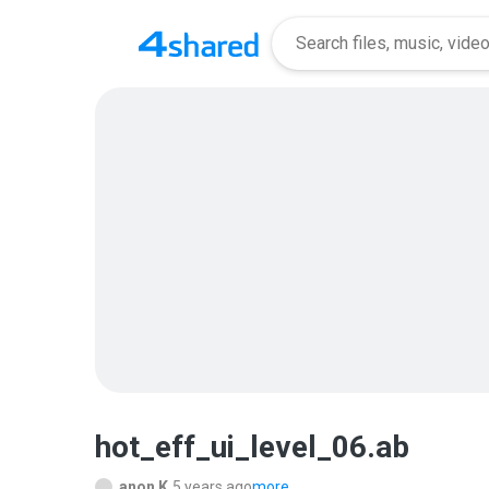
hot_eff_ui_level_06.ab
anon K.
5 years ago
more...