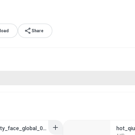
load
Share
hot_ui_dynamic_activity_face_global_012_indonesian.ab