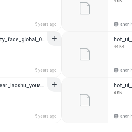
4 KB
5 years ago
anon K
hot_ui_dynamic_activity_face_global_006_indonesian.ab
44 KB
5 years ago
anon K
hot_ui_dynamic_newyear_laoshu_youshou.ab
hot_ui
8 KB
5 years ago
anon K