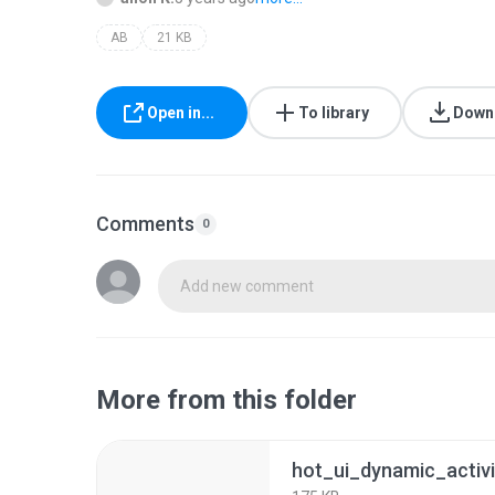
AB
21 KB
Open in...
To library
Down
Comments
0
Add new comment
More from this folder