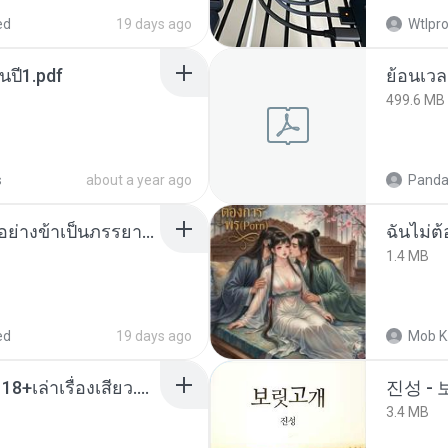
ed
19 days ago
Wtlpro
นปี1.pdf
499.6 MB
s
about a year ago
Panda
เกิดใหม่อีกครา อี๋เหนียงอย่างข้าเป็นภรรยาขุนนาง 1_ST.pdf
ฉันไม่ต้
1.4 MB
ed
19 days ago
Mob K
เมียน้อยเหงา พาเสียวค่ะ18+เล่าเรื่องเสียว.mp3
진성 -
3.4 MB