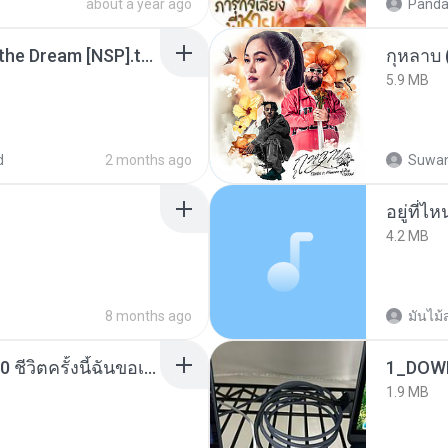
about a year ago
Panda
Tomodachi Life Living the Dream [NSP].torrent
กุหลาบ
5.9 MB
d
2 months ago
Suwan
อยู่ที่ไ
4.2 MB
8 months ago
มันไม้
ย้อนเวลากลับมาในยุค 70 ชีวิตครั้งนี้ฉันขอเลือกเอง จบ.pdf
1_DOW
1.9 MB