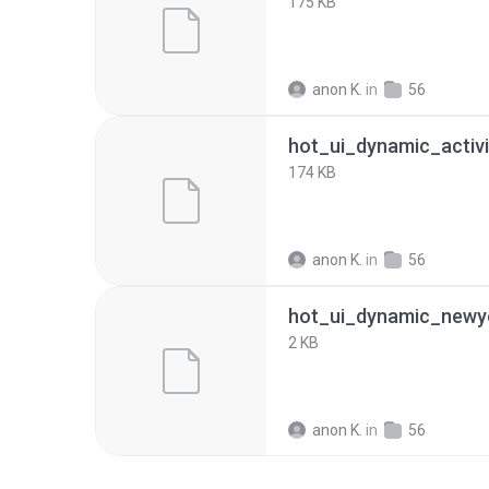
175 KB
anon K.
in
56
174 KB
anon K.
in
56
2 KB
anon K.
in
56