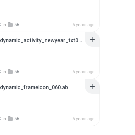
.
in
56
5 years ago
hot_ui_dynamic_activity_newyear_txt001_french.ab
.
in
56
5 years ago
_dynamic_frameicon_060.ab
.
in
56
5 years ago