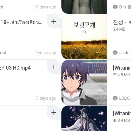
ed
16 days ago
D
in
เมียน้อยเหงา พาเสียวค่ะ18+เล่าเรื่องเสียว.mp3
진성 -
3.4 MB
red
7 years ago
castor
EP 03 HD.mp4
294.8 MB
15 days ago
LOLKI
[Witan
408.9 MB