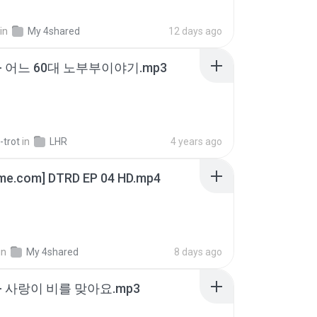
in
My 4shared
12 days ago
- 어느 60대 노부부이야기.mp3
-trot
in
LHR
4 years ago
ime.com] DTRD EP 04 HD.mp4
in
My 4shared
8 days ago
- 사랑이 비를 맞아요.mp3