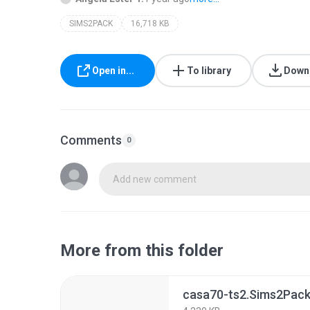
SIMS2PACK
16,718 KB
Open in...
To library
Down
Comments
0
Add new comment
More from this folder
casa70-ts2.Sims2Pac