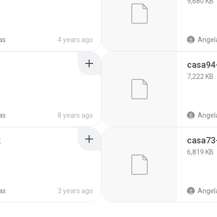
9,680 KB
as
4 years ago
Angela
casa94
7,222 KB
as
8 years ago
Angela
k
casa73
6,819 KB
as
3 years ago
Angela