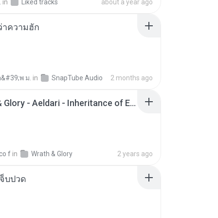
.
in
Liked tracks
about a year ago
อว่าความฮัก
อ&#39;พ ม.
in
SnapTube Audio
2 months ago
Wrath & Glory - Aeldari - Inheritance of Embers.pdf
co f
in
Wrath & Glory
2 years ago
จ็บปวด