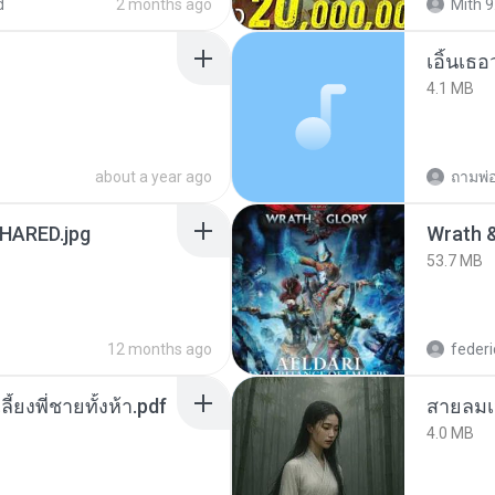
d
2 months ago
Mith 9
เอิ้นเธ
4.1 MB
about a year ago
ถามพ่
ARED.jpg
53.7 MB
12 months ago
federi
ลี้ยงพี่ชายทั้งห้า.pdf
สายลมเ
4.0 MB