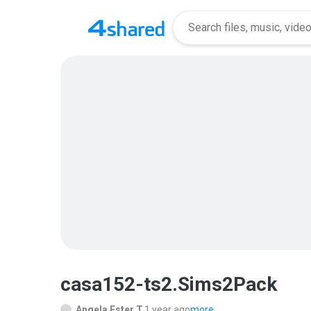
casa152-ts2.Sims2Pack
Angela Ester T.
1 year ago
more...