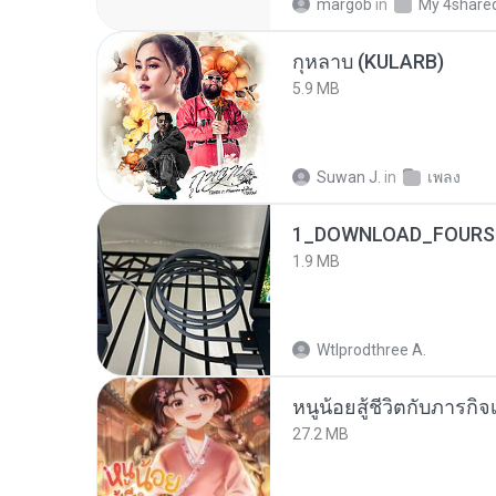
margob
in
My 4share
กุหลาบ (KULARB)
5.9 MB
Suwan J.
in
เพลง
1_DOWNLOAD_FOURSH
1.9 MB
Wtlprodthree A.
หนูน้อยสู้ชีวิตกับภารกิจเ
27.2 MB