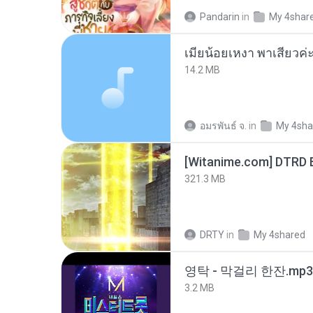
Pandarin
in
My 4shar
14.2 MB
อมรพันธ์ จ.
in
My 4sha
[Witanime.com] DTRD 
321.3 MB
DRTY
in
My 4shared
영탁 - 막걸리 한잔.mp3
3.2 MB