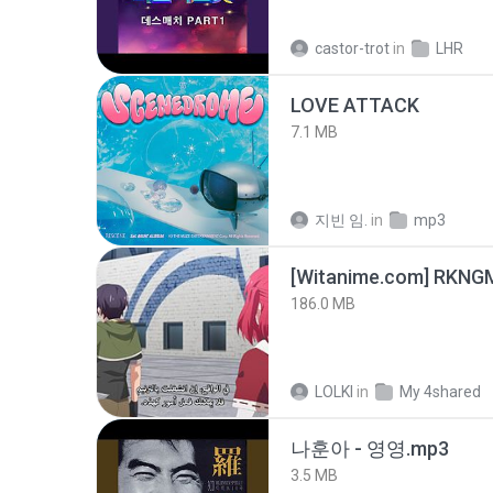
castor-trot
in
LHR
LOVE ATTACK
7.1 MB
지빈 임.
in
mp3
186.0 MB
LOLKI
in
My 4shared
나훈아 - 영영.mp3
3.5 MB