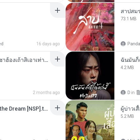
สาปสมร
73.1 MB
ed
16 days ago
Panda
ເຊົາຮ້ອງເຖົ້າຊິເອົາທໍ່ໃດ (เซาฮ้องเถ้าสิเอาเท่าใด) ບຸນເກີດ ຫນູຫ່ວງ ft. ໂສພາ ຈຸນທະລາ
ฉันมันก็ด
4.2 MB
2 months ago
D
in
Tomodachi Life Living the Dream [NSP].torrent
ผู้บ่าวเสื
5.2 MB