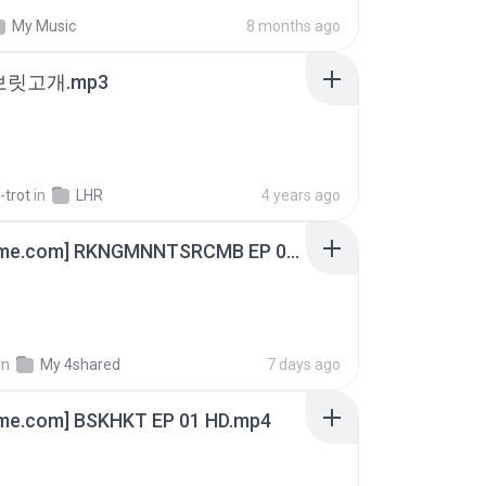
My Music
8 months ago
 보릿고개.mp3
-trot
in
LHR
4 years ago
[Witanime.com] RKNGMNNTSRCMB EP 06 HD.mp4
in
My 4shared
7 days ago
ime.com] BSKHKT EP 01 HD.mp4