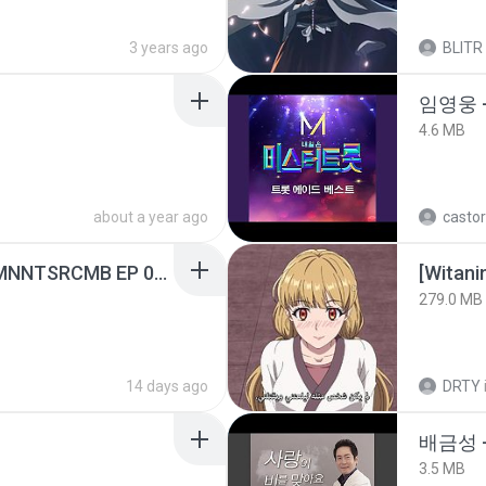
3 years ago
BLITR
임영웅 
4.6 MB
about a year ago
castor
[Witanime.com] RKNGMNNTSRCMB EP 05 HD.mp4
[Witan
279.0 MB
14 days ago
DRTY
배금성 
3.5 MB