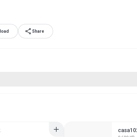
load
Share
k
casa10