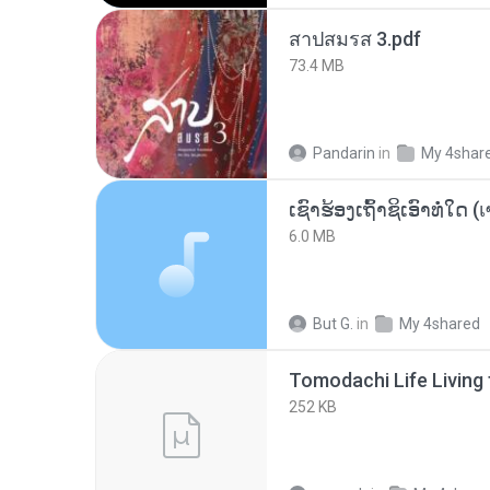
สาปสมรส 3.pdf
73.4 MB
Pandarin
in
My 4shar
6.0 MB
But G.
in
My 4shared
252 KB