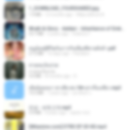
1_DOWNLOAD_FOURSHARED.jpg
1.9 MB
12 months ago
Wtlprodthree A.
Wrath & Glory - Aeldari - Inheritance of Embers.pdf
53.7 MB
2 years ago
federico f
หนูน้อยสู้ชีวิตกับภารกิจเลี้ยงพี่ชายทั้งห้า.pdf
27.2 MB
16 days ago
Pandarin
สายลมเจ็บปวด
สายลมเจ็บปวด
4.0 MB
8 months ago
D
เมียน้อยเหงา พาเสียวค่ะ18+เล่าเรื่องเสียว.mp3
14.2 MB
7 years ago
อมรพันธ์ จ.
진성 - 보릿고개.mp3
3.4 MB
4 years ago
castor-trot
[Witanime.com] DTRD EP 03 HD.mp4