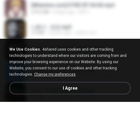
[Witanime.com] DTRD EP 04 HD.mp4
279.0 MB
8 days ago
DRTY
나훈아 - 영영.mp3
3.5 MB
4 years ago
castor-trot
배금성 - 사랑이 비를 맞아요.mp3
We Use Cookies.
4shared uses cookies and other tracking
3.5 MB
4 years ago
castor-trot
technologies to understand where our visitors are coming from and
improve your browsing experience on our Website. By using our
Website, you consent to our use of cookies and other tracking
신유리) 유두자위 A to Z.mp3
technologies.
Change my preferences
256.6 MB
2 years ago
좀비고4인커플 좀.
I Agree
진성 - 천년을 빌려준다면.mp3
3.4 MB
4 years ago
castor-trot
Kita Usahakan Lagi
Kita Usahakan Lagi
3.3 MB
about a year ago
Fazri M.
DJ TIKTOK TERBARU 2025🎵DJ JANGAN TUNGGU LAMA LAMA NANTI LAMA LAMA 🎵DJ SEDIA AKU SEBELUM HUJAN
DJ TIKTOK TERBARU 2025🎵DJ JANGAN TUNGGU LAMA LAMA NANTI LAMA LAMA 🎵DJ SEDIA AKU SEBELUM HUJAN