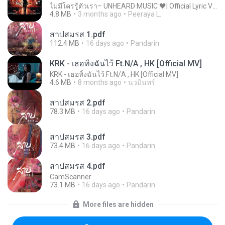
ไม่มีใครรู้ตัวเรา– UNHEARD MUSIC 🖤| Official Lyric Video | เพลงสู้ชีวิต
4.8 MB
3 months ago
Peeraya L.
สาปสมรส 1.pdf
112.4 MB
16 days ago
Pandarin
KRK - เธอทิ้งฉันไว้ Ft.N/A , HK [Official MV]
KRK - เธอทิ้งฉันไว้ Ft.N/A , HK [Official MV]
4.6 MB
8 months ago
นวมินทร์
สาปสมรส 2.pdf
78.3 MB
16 days ago
Pandarin
สาปสมรส 3.pdf
73.4 MB
16 days ago
Pandarin
สาปสมรส 4.pdf
CamScanner
73.1 MB
16 days ago
Pandarin
More files are hidden