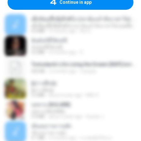
Continue in app
ເຊົາຮ້ອງເຖົ້າຊິເອົາທໍ່ໃດ (เซาฮ้องเถ้าสิเอาเท่าใด) ບຸນເກີດ ຫນູຫ່ວງ ft. ໂສພາ ຈຸນທະລາ
ເຊົາຮ້ອງເຖົ້າຊິເອົາທໍ່ໃດ (เซาฮ้องเถ้าสิเอาเท่าใด) ບຸນເກີດ ຫນູຫ່ວງ ft. ໂສພາ ຈຸນທະລາ
6.0 MB
2 months ago
But G.
ฉันมันก็ดีได้แค่นี้
ฉันมันก็ดีได้แค่นี้
4.2 MB
9 months ago
D
Tomodachi Life Living the Dream [NSP].torrent
252 KB
2 months ago
margob
ผู้บ่าวเสื้อปุ๋ย
ผู้บ่าวเสื้อปุ๋ย
5.2 MB
about a year ago
Mith 9.
กุหลาบ (KULARB)
กุหลาบ (KULARB)
5.9 MB
about a year ago
Suwan J.
เอิ้นเธอว่าความฮัก
เอิ้นเธอว่าความฮัก
4.1 MB
2 months ago
ถามพ่อ&#39;พ ม.