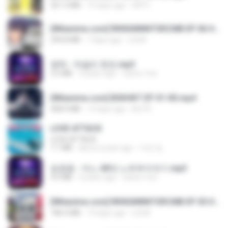
321.3 MB
15 days ago
DRTY
[Witanime.com] RKNGMNNTSRCMB EP 06 HD.mp4
294.8 MB
7 days ago
LOLKI
영탁 - 막걸리 한잔.mp3
3.2 MB
3 years ago
castor-trot
[Witanime.com] BSKHKT EP 01 HD.mp4
408.9 MB
12 days ago
BLITR
LOVE ATTACK
LOVE ATTACK
7.1 MB
about a year ago
지빈 임.
임영웅 - 어느 60대 노부부이야기.mp3
4.6 MB
4 years ago
castor-trot
[Witanime.com] RKNGMNNTSRCMB EP 05 HD.mp4
186.0 MB
14 days ago
LOLKI