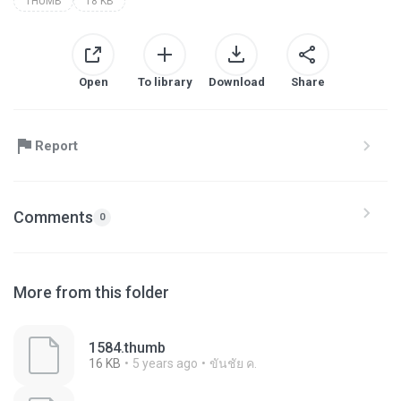
THUMB
18 KB
Open
To library
Download
Share
Report
Comments
0
More from this folder
1584.thumb
16 KB
5 years ago
ขันชัย ค.