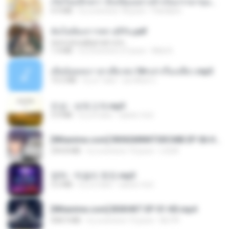
เกิดใหม่อีกครา อี๋เหนียงอย่างข้าเป็นภรรยาขุนนาง 1_ST.pdf
4.9 MB
il y a environ 18 jours
Pandarin
ฉันไม่ต้องการพร สุจิรัน.pdf
tanmobza@gmail.com
1.4 MB
il y a environ 27 jours
Mob K.
เมียน้อยเหงา พาเสียวค่ะ18+เล่าเรื่องเสียว.mp3
14.2 MB
il y a 7 ans
อมรพันธ์ จ.
진성 - 보릿고개.mp3
3.4 MB
il y a 4 ans
castor-trot
[Witanime.com] RKNGMNNTSRCMB EP 06 HD.mp4
294.8 MB
il y a environ 10 jours
LOLKI
영탁 - 막걸리 한잔.mp3
3.2 MB
il y a 3 ans
castor-trot
[Witanime.com] BSKHKT EP 01 HD.mp4
408.9 MB
il y a environ 15 jours
BLITR