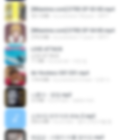
[Witanime.com] DTRD EP 03 HD.mp4
321.3 MB
il y a environ 18 jours
DRTY
[Witanime.com] DTRD EP 04 HD.mp4
279.0 MB
il y a environ 11 jours
DRTY
LOVE ATTACK
LOVE ATTACK
7.1 MB
il y a un an
지빈 임.
Air Hostess S01 E01.mp4
174.4 MB
il y a environ 3 mois
민호 이.
나훈아 - 영영.mp3
3.5 MB
il y a 4 ans
castor-trot
신유리) 유두자위 A to Z.mp3
256.6 MB
il y a 2 ans
좀비고4인커플 좀.
배금성 - 사랑이 비를 맞아요.mp3