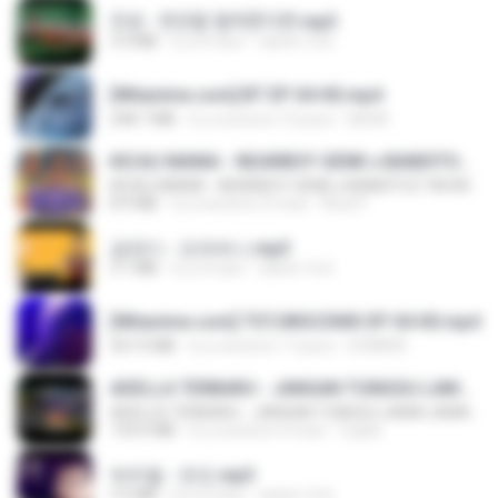
진성 - 천년을 빌려준다면.mp3
3.4 MB
il y a 4 ans
castor-trot
[Witanime.com] BT EP 04 HD.mp4
248.7 MB
il y a environ 15 jours
BAXK
KICAU MANIA - NDARBOY GENK x BANDITOZ YAOW 86 (OFFICIAL LYRIC VIDEO) GAS POL NDANGAK
KICAU MANIA - NDARBOY GENK x BANDITOZ YAOW 86 (OFFICIAL LYRIC VIDEO) GAS POL NDANGAK
8.9 MB
il y a environ 3 mois
Rina P.
금잔디 - 오라버니.mp3
3.1 MB
il y a 4 ans
castor-trot
[Witanime.com] TSTJWGCDMS EP 04 HD.mp4
567.0 MB
il y a environ 17 jours
DOMISR
ADELLA TERBARU - JANGAN TUNGGU LAMA LAMA - GELAS RETAK - OM ADELLA FULL ALBUM TERBARU 2026
ADELLA TERBARU - JANGAN TUNGGU LAMA LAMA - GELAS RETAK - OM ADELLA FULL ALBUM TERBARU 2026
133.0 MB
il y a environ 4 mois
Cuplis
박우철 - 연모.mp3
3.5 MB
il y a 4 ans
castor-trot