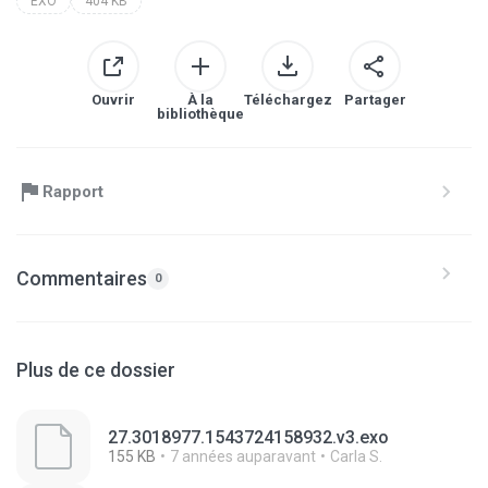
EXO
404 KB
Ouvrir
À la
Téléchargez
Partager
bibliothèque
Rapport
Commentaires
0
Plus de ce dossier
27.3018977.1543724158932.v3.exo
155 KB
7 années auparavant
Carla S.