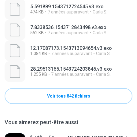
5.591889.1543712724545.v3.exo
474 KB
7 années auparavant
Carla S.
7.8338536.1543712843498.v3.exo
552 KB
7 années auparavant
Carla S.
12.17087173.1543713094654.v3.exo
1,084 KB
7 années auparavant
Carla S.
28.29513165.1543724203845.v3.exo
1,255 KB
7 années auparavant
Carla S.
Voir tous 842 fichiers
Vous aimerez peut-être aussi