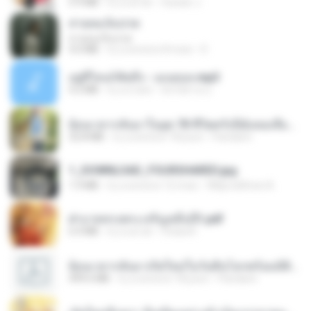
5.9 MB
il y a un an
Suwan J.
สายลมเจ็บปวด
สายลมเจ็บปวด
4.0 MB
il y a environ 8 mois
D
อยู่ที่ไหนก็คิดถึง - เมนทอล.mp3
4.2 MB
il y a 2 ans
มันไม้สาย ม.
ย้อนเวลากลับมาในยุค 70 ชีวิตครั้งนี้ฉันขอเลือกเอง จบ.pdf
32.8 MB
il y a environ 18 jours
Pandarin
1_DOWNLOAD_FOURSHARED.jpg
1.9 MB
il y a environ 12 mois
Wtlprodthree A.
ฝ่าบาททรงพระเจริญหมื่นปี1.pdf
6.4 MB
il y a un an
Orasa K.
ย้อนเวลากลับมาเกิดใหม่ในวันสิ้นโลกพร้อมมิติส่วนตัว 1-443 [จบ] - 揍趴长颈鹿.pdf
499.6 MB
il y a environ 18 jours
Pandarin