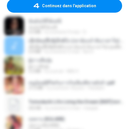
Continuez dans l'application
ฉันมันก็ดีได้แค่นี้
ฉันมันก็ดีได้แค่นี้
4.2 MB
il y a environ 9 mois
D
ເຊົາຮ້ອງເຖົ້າຊິເອົາທໍ່ໃດ (เซาฮ้องเถ้าสิเอาเท่าใด) ບຸນເກີດ ຫນູຫ່ວງ ft. ໂສພາ ຈຸນທະລາ
ເຊົາຮ້ອງເຖົ້າຊິເອົາທໍ່ໃດ (เซาฮ้องเถ้าสิเอาเท่าใด) ບຸນເກີດ ຫນູຫ່ວງ ft. ໂສພາ ຈຸນທະລາ
6.0 MB
il y a environ 2 mois
But G.
ผู้บ่าวเสื้อปุ๋ย
ผู้บ่าวเสื้อปุ๋ย
5.2 MB
il y a un an
Mith 9.
หนูน้อยสู้ชีวิตกับภารกิจเลี้ยงพี่ชายทั้งห้า.pdf
27.2 MB
il y a environ 18 jours
Pandarin
Tomodachi Life Living the Dream [NSP].torrent
252 KB
il y a environ 2 mois
margob
กุหลาบ (KULARB)
กุหลาบ (KULARB)