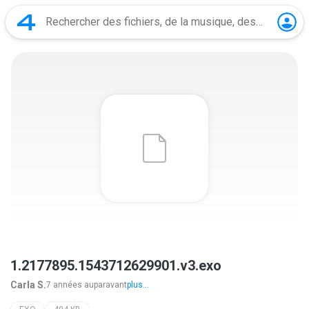
1.2177895.1543712629901.v3.exo
Carla S.
7 années auparavant
plus...