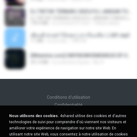
DJ TIKTOK TERBARU 2025🎵DJ JANGAN TUNGGU LAMA LAMA NANTI LAMA LAMA 🎵DJ SEDIA AKU SEBELUM HUJAN
DJ TIKTOK TERBARU 2025🎵DJ JANGAN TUNGGU LAMA LAMA NANTI LAMA LAMA 🎵DJ SEDIA AKU SEBELUM HUJAN
199.4 MB
il y a environ 6 mois
Yahya Lahiya
เพื่อนพี่ ช่วยทำให้เสด ( เล่าเรื่องเสียว ) 201.mp3
7.1 MB
il y a 6 ans
TNP2 M.
[Witanime.com] HMYNGWHSNIDMS2S EP 05 HD.mp4
251.4 MB
il y a environ 9 jours
KILJY
Conditions d'utilisation
Confidentialité
Assistance
Nous utilisons des cookies.
4shared utilise des cookies et d'autres
Ne vendez pas mes informations personnelles
technologies de suivi pour comprendre d'où viennent nos visiteurs et
Ne pas partager mes informations personnelles
améliorer votre expérience de navigation sur notre site Web. En
utilisant notre site Web, vous consentez à notre utilisation de cookies