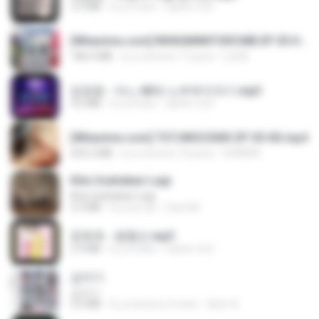
3.5 MB
il y a 4 ans
castor-trot
[Witanime.com] RKNGMNNTSRCMB EP 05 HD.mp4
186.0 MB
il y a environ 17 jours
LOLKI
임영웅 - 어느 60대 노부부이야기.mp3
4.6 MB
il y a 4 ans
castor-trot
[Witanime.com] TSTJWGCDMS EP 05 HD.mp4
423.2 MB
il y a environ 10 jours
DOMISR
Kita Usahakan Lagi
Kita Usahakan Lagi
3.3 MB
il y a un an
Fazri M.
문희옥 - 평행선.mp3
2.9 MB
il y a 4 ans
castor-trot
갑자기
갑자기
3.0 MB
il y a environ 2 mois
복희 박.