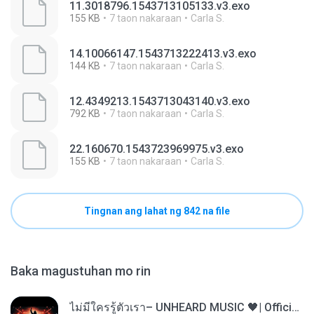
11.3018796.1543713105133.v3.exo
155 KB
7 taon nakaraan
Carla S.
14.10066147.1543713222413.v3.exo
144 KB
7 taon nakaraan
Carla S.
12.4349213.1543713043140.v3.exo
792 KB
7 taon nakaraan
Carla S.
22.160670.1543723969975.v3.exo
155 KB
7 taon nakaraan
Carla S.
Tingnan ang lahat ng 842 na file
Baka magustuhan mo rin
ไม่มีใครรู้ตัวเรา– UNHEARD MUSIC 🖤| Official Lyric Video | เพลงสู้ชีวิต