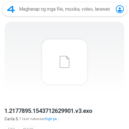
1.2177895.1543712629901.v3.exo
Carla S.
7 taon nakaraan
higit pa...