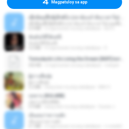
Magpatuloy sa app
ເຊົາຮ້ອງເຖົ້າຊິເອົາທໍ່ໃດ (เซาฮ้องเถ้าสิเอาเท่าใด) ບຸນເກີດ ຫນູຫ່ວງ ft. ໂສພາ ຈຸນທະລາ
ເຊົາຮ້ອງເຖົ້າຊິເອົາທໍ່ໃດ (เซาฮ้องเถ้าสิเอาเท่าใด) ບຸນເກີດ ຫນູຫ່ວງ ft. ໂສພາ ຈຸນທະລາ
6.0 MB
2 mga buwan na ang nakalipas
But G.
ฉันมันก็ดีได้แค่นี้
ฉันมันก็ดีได้แค่นี้
4.2 MB
9 mga buwan na ang nakalipas
D
Tomodachi Life Living the Dream [NSP].torrent
252 KB
2 mga buwan na ang nakalipas
margob
ผู้บ่าวเสื้อปุ๋ย
ผู้บ่าวเสื้อปุ๋ย
5.2 MB
isang taon na ang nakalipas
Mith 9.
กุหลาบ (KULARB)
กุหลาบ (KULARB)
5.9 MB
isang taon na ang nakalipas
Suwan J.
เอิ้นเธอว่าความฮัก
เอิ้นเธอว่าความฮัก
4.1 MB
2 mga buwan na ang nakalipas
ถามพ่อ&#39;พ ม.