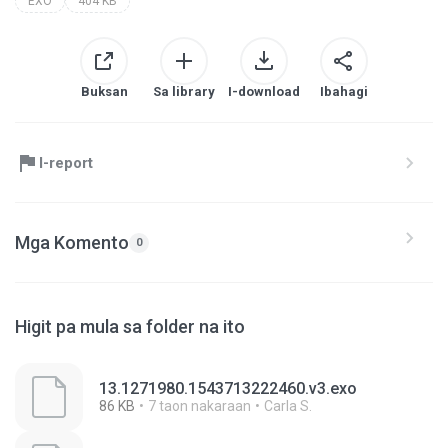
EXO
404 KB
Buksan
Sa library
I-download
Ibahagi
I-report
Mga Komento
0
Higit pa mula sa folder na ito
13.1271980.1543713222460.v3.exo
86 KB
7 taon nakaraan
Carla S.