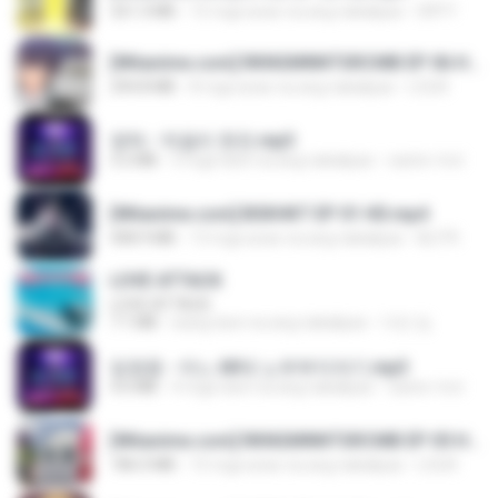
321.3 MB
15 mga araw na ang nakalipas
DRTY
[Witanime.com] RKNGMNNTSRCMB EP 06 HD.mp4
294.8 MB
8 mga araw na ang nakalipas
LOLKI
영탁 - 막걸리 한잔.mp3
3.2 MB
3 mga taon na ang nakalipas
castor-trot
[Witanime.com] BSKHKT EP 01 HD.mp4
408.9 MB
13 mga araw na ang nakalipas
BLITR
LOVE ATTACK
LOVE ATTACK
7.1 MB
isang taon na ang nakalipas
지빈 임.
임영웅 - 어느 60대 노부부이야기.mp3
4.6 MB
4 mga taon na ang nakalipas
castor-trot
[Witanime.com] RKNGMNNTSRCMB EP 05 HD.mp4
186.0 MB
15 mga araw na ang nakalipas
LOLKI