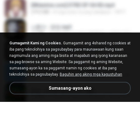
[Witanime.com] DTRD EP 04 HD.mp4
279.0 MB
8 mga araw na ang nakalipas
DRTY
나훈아 - 영영.mp3
3.5 MB
4 mga taon na ang nakalipas
castor-trot
Gumagamit Kami ng Cookies.
Gumagamit ang 4shared ng cookies at
배금성 - 사랑이 비를 맞아요.mp3
iba pang teknolohiya sa pagsubaybay para maunawaan kung saan
3.5 MB
4 mga taon na ang nakalipas
castor-trot
nagmumula ang aming mga bisita at mapabuti ang iyong karanasan
sa pag-browse sa aming Website. Sa paggamit ng aming Website,
sumasang-ayon ka sa paggamit namin ng cookies at iba pang
신유리) 유두자위 A to Z.mp3
teknolohiya sa pagsubaybay.
Baguhin ang aking mga kagustuhan
256.6 MB
2 mga taon na ang nakalipas
좀비고4인커플 좀.
Sumasang-ayon ako
진성 - 천년을 빌려준다면.mp3
3.4 MB
4 mga taon na ang nakalipas
castor-trot
Kita Usahakan Lagi
Kita Usahakan Lagi
3.3 MB
isang taon na ang nakalipas
Fazri M.
DJ TIKTOK TERBARU 2025🎵DJ JANGAN TUNGGU LAMA LAMA NANTI LAMA LAMA 🎵DJ SEDIA AKU SEBELUM HUJAN
DJ TIKTOK TERBARU 2025🎵DJ JANGAN TUNGGU LAMA LAMA NANTI LAMA LAMA 🎵DJ SEDIA AKU SEBELUM HUJAN