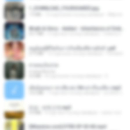
1_DOWNLOAD_FOURSHARED.jpg
1.9 MB
12 mga buwan na ang nakalipas
Wtlprodthree A.
Wrath & Glory - Aeldari - Inheritance of Embers.pdf
53.7 MB
2 mga taon na ang nakalipas
federico f
หนูน้อยสู้ชีวิตกับภารกิจเลี้ยงพี่ชายทั้งห้า.pdf
27.2 MB
16 mga araw na ang nakalipas
Pandarin
สายลมเจ็บปวด
สายลมเจ็บปวด
4.0 MB
8 mga buwan na ang nakalipas
D
เมียน้อยเหงา พาเสียวค่ะ18+เล่าเรื่องเสียว.mp3
14.2 MB
7 mga taon na ang nakalipas
อมรพันธ์ จ.
진성 - 보릿고개.mp3
3.4 MB
4 mga taon na ang nakalipas
castor-trot
[Witanime.com] DTRD EP 03 HD.mp4