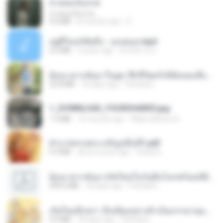
สายลมเจ็บปวด
สายลมเจ็บปวด
4.0 MB
8 months ago
D
อยู่ที่ไหนก็คิดถึง - เมนทอล.mp3
4.2 MB
2 years ago
มันไม้สาย ม.
ย้อนเวลากลับมาในยุค 70 ชีวิตครั้งนี้ฉันขอเลือกเอง จบ.pdf
32.8 MB
18 days ago
Pandarin
1_DOWNLOAD_FOURSHARED.jpg
1.9 MB
12 months ago
Wtlprodthree A.
ฝ่าบาททรงพระเจริญหมื่นปี1.pdf
6.4 MB
about a year ago
Orasa K.
ย้อนเวลากลับมาเกิดใหม่ในวันสิ้นโลกพร้อมมิติส่วนตัว 1-443 [จบ] - 揍趴长颈鹿.pdf
499.6 MB
18 days ago
Pandarin
เกิดใหม่อีกครา อี๋เหนียงอย่างข้าเป็นภรรยาขุนนาง 1_ST.pdf
4.9 MB
18 days ago
Pandarin