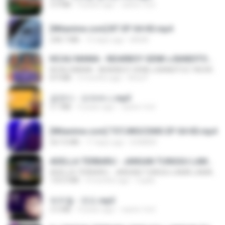
3.4 MB
4 years ago
castor-trot
[Witanime.com] BT EP 04 HD.mp4
248.7 MB
15 days ago
BAXK
KICAU MANIA - NDARBOY GENK x BANDITOZ YAOW 86 (OFFICIAL LYRIC VIDEO) GAS POL NDANGAK
KICAU MANIA - NDARBOY GENK x BANDITOZ YAOW 86 (OFFICIAL LYRIC VIDEO) GAS POL NDANGAK
8.9 MB
3 months ago
Rina P.
금잔디 - 오라버니.mp3
3.1 MB
4 years ago
castor-trot
[Witanime.com] TSTJWGCDMS EP 04 HD.mp4
567.0 MB
17 days ago
DOMISR
ADELLA TERBARU - JANGAN TUNGGU LAMA LAMA - GELAS RETAK - OM ADELLA FULL ALBUM TERBARU 2026
ADELLA TERBARU - JANGAN TUNGGU LAMA LAMA - GELAS RETAK - OM ADELLA FULL ALBUM TERBARU 2026
133.0 MB
4 months ago
Cuplis
박우철 - 연모.mp3
3.5 MB
4 years ago
castor-trot