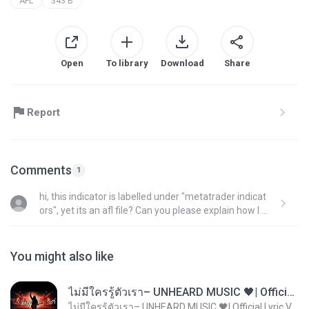
AFL
343 B
Open
To library
Download
Share
Report
Comments
1
hi, this indicator is labelled under "metatrader indicat
ors", yet its an afl file? Can you please explain how I c
an use this indicator on my MT4? Angela
You might also like
ไม่มีใครรู้ตัวเรา– UNHEARD MUSIC 🖤| Official Lyric Video | เพลงสู้ชีวิต
ไม่มีใครรู้ตัวเรา– UNHEARD MUSIC 🖤| Official Lyric Video | เพลงสู้ชีวิต