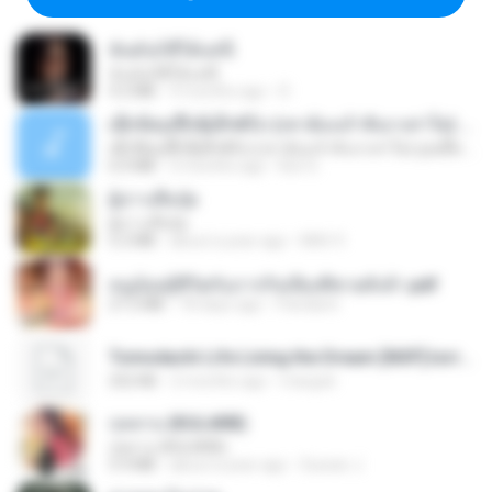
ฉันมันก็ดีได้แค่นี้
ฉันมันก็ดีได้แค่นี้
4.2 MB
9 months ago
D
ເຊົາຮ້ອງເຖົ້າຊິເອົາທໍ່ໃດ (เซาฮ้องเถ้าสิเอาเท่าใด) ບຸນເກີດ ຫນູຫ່ວງ ft. ໂສພາ ຈຸນທະລາ
ເຊົາຮ້ອງເຖົ້າຊິເອົາທໍ່ໃດ (เซาฮ้องเถ้าสิเอาเท่าใด) ບຸນເກີດ ຫນູຫ່ວງ ft. ໂສພາ ຈຸນທະລາ
6.0 MB
2 months ago
But G.
ผู้บ่าวเสื้อปุ๋ย
ผู้บ่าวเสื้อปุ๋ย
5.2 MB
about a year ago
Mith 9.
หนูน้อยสู้ชีวิตกับภารกิจเลี้ยงพี่ชายทั้งห้า.pdf
27.2 MB
18 days ago
Pandarin
Tomodachi Life Living the Dream [NSP].torrent
252 KB
2 months ago
margob
กุหลาบ (KULARB)
กุหลาบ (KULARB)
5.9 MB
about a year ago
Suwan J.