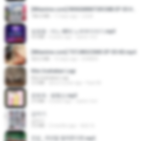
[Witanime.com] RKNGMNNTSRCMB EP 05 HD.mp4
186.0 MB
17 days ago
LOLKI
임영웅 - 어느 60대 노부부이야기.mp3
4.6 MB
4 years ago
castor-trot
[Witanime.com] TSTJWGCDMS EP 05 HD.mp4
423.2 MB
10 days ago
DOMISR
Kita Usahakan Lagi
Kita Usahakan Lagi
3.3 MB
about a year ago
Fazri M.
문희옥 - 평행선.mp3
2.9 MB
4 years ago
castor-trot
갑자기
갑자기
3.0 MB
2 months ago
복희 박.
진성 - 천년을 빌려준다면.mp3