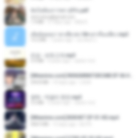
ฉันไม่ต้องการพร สุจิรัน.pdf
tanmobza@gmail.com
1.4 MB
27 days ago
Mob K.
เมียน้อยเหงา พาเสียวค่ะ18+เล่าเรื่องเสียว.mp3
14.2 MB
7 years ago
อมรพันธ์ จ.
진성 - 보릿고개.mp3
3.4 MB
4 years ago
castor-trot
[Witanime.com] RKNGMNNTSRCMB EP 06 HD.mp4
294.8 MB
10 days ago
LOLKI
영탁 - 막걸리 한잔.mp3
3.2 MB
3 years ago
castor-trot
[Witanime.com] BSKHKT EP 01 HD.mp4
408.9 MB
15 days ago
BLITR