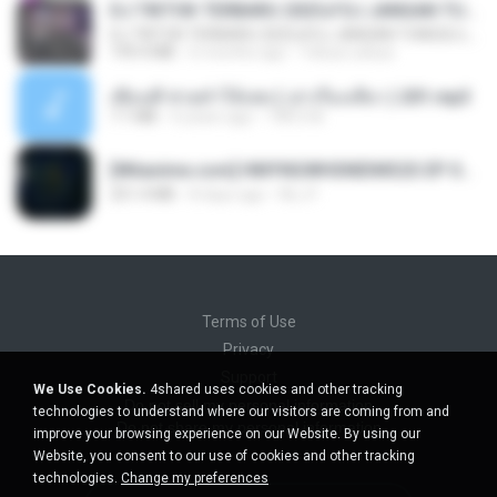
DJ TIKTOK TERBARU 2025🎵DJ JANGAN TUNGGU LAMA LAMA NANTI LAMA LAMA 🎵DJ SEDIA AKU SEBELUM HUJAN
DJ TIKTOK TERBARU 2025🎵DJ JANGAN TUNGGU LAMA LAMA NANTI LAMA LAMA 🎵DJ SEDIA AKU SEBELUM HUJAN
199.4 MB
6 months ago
Yahya Lahiya
เพื่อนพี่ ช่วยทำให้เสด ( เล่าเรื่องเสียว ) 201.mp3
7.1 MB
6 years ago
TNP2 M.
[Witanime.com] HMYNGWHSNIDMS2S EP 05 HD.mp4
251.4 MB
8 days ago
KILJY
Terms of Use
Privacy
Support
We Use Cookies.
4shared uses cookies and other tracking
Do not sell my personal information
technologies to understand where our visitors are coming from and
Do not share my personal information
improve your browsing experience on our Website. By using our
Website, you consent to our use of cookies and other tracking
technologies.
Change my preferences