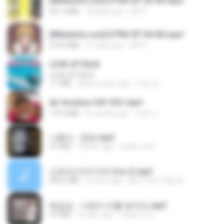
[Witanime.com] DTRD EP 03 HD.mp4
321.3 MB
18 days ago
DRTY
[Witanime.com] DTRD EP 04 HD.mp4
279.0 MB
11 days ago
DRTY
LOVE ATTACK
LOVE ATTACK
7.1 MB
about a year ago
지빈 임.
Air Hostess S01 E01.mp4
174.4 MB
3 months ago
민호 이.
나훈아 - 영영.mp3
3.5 MB
4 years ago
castor-trot
신유리) 유두자위 A to Z.mp3
256.6 MB
2 years ago
좀비고4인커플 좀.
배금성 - 사랑이 비를 맞아요.mp3
3.5 MB
4 years ago
castor-trot