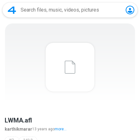
LWMA.afl
karthikmarar
13 years ago
more...