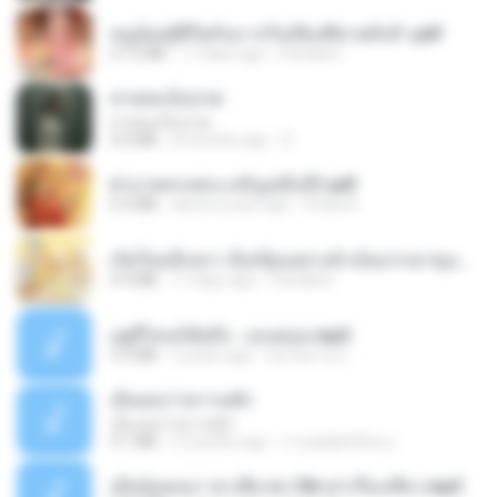
หนูน้อยสู้ชีวิตกับภารกิจเลี้ยงพี่ชายทั้งห้า.pdf
27.2 MB
17 days ago
Pandarin
สายลมเจ็บปวด
สายลมเจ็บปวด
4.0 MB
8 months ago
D
ฝ่าบาททรงพระเจริญหมื่นปี1.pdf
6.4 MB
about a year ago
Orasa K.
เกิดใหม่อีกครา อี๋เหนียงอย่างข้าเป็นภรรยาขุนนาง 1_ST.pdf
4.9 MB
17 days ago
Pandarin
อยู่ที่ไหนก็คิดถึง - เมนทอล.mp3
4.2 MB
2 years ago
มันไม้สาย ม.
เอิ้นเธอว่าความฮัก
เอิ้นเธอว่าความฮัก
4.1 MB
2 months ago
ถามพ่อ&#39;พ ม.
เมียน้อยเหงา พาเสียวค่ะ18+เล่าเรื่องเสียว.mp3