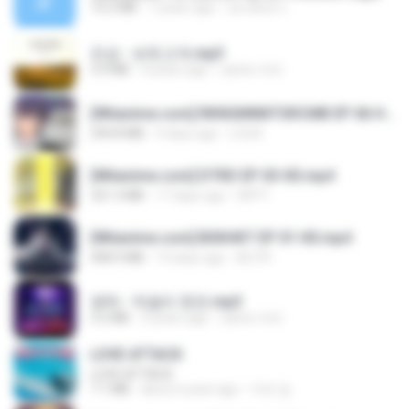
14.2 MB
7 years ago
อมรพันธ์ จ.
진성 - 보릿고개.mp3
3.4 MB
4 years ago
castor-trot
[Witanime.com] RKNGMNNTSRCMB EP 06 HD.mp4
294.8 MB
9 days ago
LOLKI
[Witanime.com] DTRD EP 03 HD.mp4
321.3 MB
17 days ago
DRTY
[Witanime.com] BSKHKT EP 01 HD.mp4
408.9 MB
14 days ago
BLITR
영탁 - 막걸리 한잔.mp3
3.2 MB
3 years ago
castor-trot
LOVE ATTACK
LOVE ATTACK
7.1 MB
about a year ago
지빈 임.