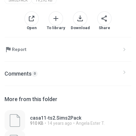
SIMS2PACK
19,292 KB
Open
To library
Download
Share
Report
Comments
0
More from this folder
casa11-ts2.Sims2Pack
910 KB
14 years ago
Angela Ester T.