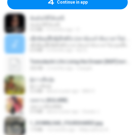
Continue in app
ฉันมันก็ดีได้แค่นี้
ฉันมันก็ดีได้แค่นี้
4.2 MB
9 months ago
D
ເຊົາຮ້ອງເຖົ້າຊິເອົາທໍ່ໃດ (เซาฮ้องเถ้าสิเอาเท่าใด) ບຸນເກີດ ຫນູຫ່ວງ ft. ໂສພາ ຈຸນທະລາ
ເຊົາຮ້ອງເຖົ້າຊິເອົາທໍ່ໃດ (เซาฮ้องเถ้าสิเอาเท่าใด) ບຸນເກີດ ຫນູຫ່ວງ ft. ໂສພາ ຈຸນທະລາ
6.0 MB
2 months ago
But G.
Tomodachi Life Living the Dream [NSP].torrent
252 KB
2 months ago
margob
ผู้บ่าวเสื้อปุ๋ย
ผู้บ่าวเสื้อปุ๋ย
5.2 MB
about a year ago
Mith 9.
กุหลาบ (KULARB)
กุหลาบ (KULARB)
5.9 MB
about a year ago
Suwan J.
1_DOWNLOAD_FOURSHARED.jpg
1.9 MB
12 months ago
Wtlprodthree A.