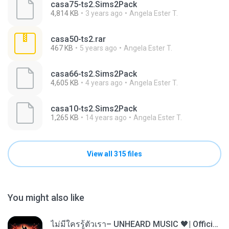
casa75-ts2.Sims2Pack
4,814 KB
3 years ago
Angela Ester T.
casa50-ts2.rar
467 KB
5 years ago
Angela Ester T.
casa66-ts2.Sims2Pack
4,605 KB
4 years ago
Angela Ester T.
casa10-ts2.Sims2Pack
1,265 KB
14 years ago
Angela Ester T.
View all 315 files
You might also like
ไม่มีใครรู้ตัวเรา– UNHEARD MUSIC 🖤| Official Lyric Video | เพลงสู้ชีวิต