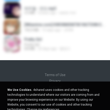
박우철 - 연모.mp3
3.5 MB
4 years ago
castor-trot
[Witanime.com] KWONMSNITIK1NGTDNN EP 04 HD.mp4
192.0 MB
15 days ago
JUVIA
Pretty Girl
Pretty Girl
8.8 MB
23 days ago
황영지
Terms of Use
Privacy
Support
We Use Cookies.
4shared uses cookies and other tracking
Do not sell my personal information
technologies to understand where our visitors are coming from and
Do not share my personal information
improve your browsing experience on our Website. By using our
Website, you consent to our use of cookies and other tracking
technologies.
Change my preferences