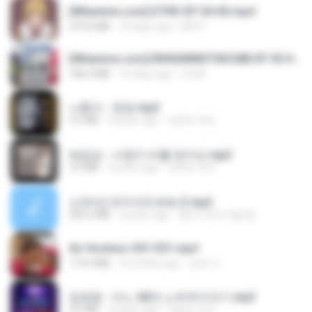
[Witanime.com] DTRD EP 04 HD.mp4
279.0 MB
10 days ago
DRTY
[Witanime.com] RKNGMNNTSRCMB EP 05 HD.mp4
186.0 MB
16 days ago
LOLKI
나훈아 - 영영.mp3
3.5 MB
4 years ago
castor-trot
배금성 - 사랑이 비를 맞아요.mp3
3.5 MB
4 years ago
castor-trot
신유리) 유두자위 A to Z.mp3
256.6 MB
2 years ago
좀비고4인커플 좀.
Air Hostess S01 E01.mp4
174.4 MB
3 months ago
민호 이.
임영웅 - 어느 60대 노부부이야기.mp3
4.6 MB
4 years ago
castor-trot