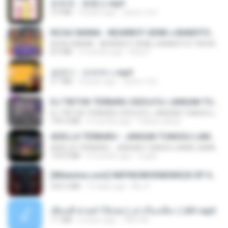
문희옥 - 평행선.mp3
2.9 MB
4 years ago
castor-trot
KICAU MANIA - NDARBOY GENK x BANDITOZ YAOW 86 (OFFICIAL LYRIC VIDEO) GAS POL NDANGAK
KICAU MANIA - NDARBOY GENK x BANDITOZ YAOW 86 (OFFICIAL LYRIC VIDEO) GAS POL NDANGAK
8.9 MB
3 months ago
Rina P.
금잔디 - 오라버니.mp3
3.1 MB
4 years ago
castor-trot
DJ TIKTOK TERBARU 2025🎵DJ JANGAN TUNGGU LAMA LAMA NANTI LAMA LAMA 🎵DJ SEDIA AKU SEBELUM HUJAN
DJ TIKTOK TERBARU 2025🎵DJ JANGAN TUNGGU LAMA LAMA NANTI LAMA LAMA 🎵DJ SEDIA AKU SEBELUM HUJAN
199.4 MB
6 months ago
Yahya Lahiya
ADELLA TERBARU - JANGAN TUNGGU LAMA LAMA - GELAS RETAK - OM ADELLA FULL ALBUM TERBARU 2026
ADELLA TERBARU - JANGAN TUNGGU LAMA LAMA - GELAS RETAK - OM ADELLA FULL ALBUM TERBARU 2026
133.0 MB
4 months ago
Cuplis
[Witanime.com] HMYNGWHSNIDMS2S EP 04 HD.mp4
235.5 MB
15 days ago
KILJY
เพื่อนพี่ ช่วยทำให้เสด ( เล่าเรื่องเสียว ) 201.mp3
7.1 MB
6 years ago
TNP2 M.