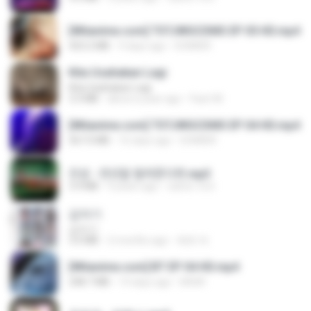
[Witanime.com] TSTJWGCDMS EP 05 HD.mp4
423.2 MB
9 days ago
DOMISR
Kita Usahakan Lagi
Kita Usahakan Lagi
3.3 MB
about a year ago
Fazri M.
[Witanime.com] TSTJWGCDMS EP 04 HD.mp4
567.0 MB
16 days ago
DOMISR
진성 - 천년을 빌려준다면.mp3
3.4 MB
4 years ago
castor-trot
갑자기
갑자기
3.0 MB
2 months ago
복희 박.
[Witanime.com] BT EP 04 HD.mp4
248.7 MB
14 days ago
BAXK