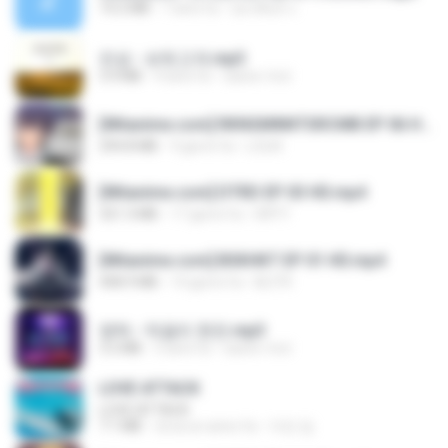
14.2 MB
7 anni fa
อมรพันธ์ จ.
진성 - 보릿고개.mp3
3.4 MB
4 anni fa
castor-trot
[Witanime.com] RKNGMNNTSRCMB EP 06 HD.mp4
294.8 MB
9 giorni fa
LOLKI
[Witanime.com] DTRD EP 03 HD.mp4
321.3 MB
17 giorni fa
DRTY
[Witanime.com] BSKHKT EP 01 HD.mp4
408.9 MB
14 giorni fa
BLITR
영탁 - 막걸리 한잔.mp3
3.2 MB
3 anni fa
castor-trot
LOVE ATTACK
LOVE ATTACK
7.1 MB
circa un anno fa
지빈 임.