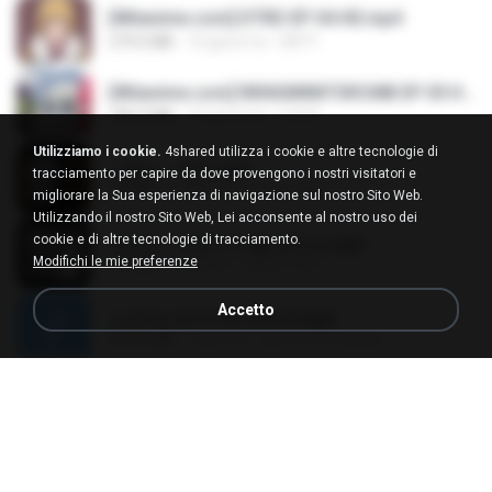
[Witanime.com] DTRD EP 04 HD.mp4
279.0 MB
10 giorni fa
DRTY
[Witanime.com] RKNGMNNTSRCMB EP 05 HD.mp4
186.0 MB
16 giorni fa
LOLKI
Utilizziamo i cookie.
4shared utilizza i cookie e altre tecnologie di
나훈아 - 영영.mp3
tracciamento per capire da dove provengono i nostri visitatori e
3.5 MB
4 anni fa
castor-trot
migliorare la Sua esperienza di navigazione sul nostro Sito Web.
Utilizzando il nostro Sito Web, Lei acconsente al nostro uso dei
cookie e di altre tecnologie di tracciamento.
배금성 - 사랑이 비를 맞아요.mp3
Modifichi le mie preferenze
3.5 MB
4 anni fa
castor-trot
Accetto
신유리) 유두자위 A to Z.mp3
256.6 MB
2 anni fa
좀비고4인커플 좀.
Air Hostess S01 E01.mp4
174.4 MB
3 mesi fa
민호 이.
임영웅 - 어느 60대 노부부이야기.mp3
4.6 MB
4 anni fa
castor-trot