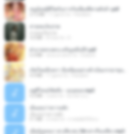
หนูน้อยสู้ชีวิตกับภารกิจเลี้ยงพี่ชายทั้งห้า.pdf
27.2 MB
17 giorni fa
Pandarin
สายลมเจ็บปวด
สายลมเจ็บปวด
4.0 MB
8 mesi fa
D
ฝ่าบาททรงพระเจริญหมื่นปี1.pdf
6.4 MB
circa un anno fa
Orasa K.
เกิดใหม่อีกครา อี๋เหนียงอย่างข้าเป็นภรรยาขุนนาง 1_ST.pdf
4.9 MB
17 giorni fa
Pandarin
อยู่ที่ไหนก็คิดถึง - เมนทอล.mp3
4.2 MB
2 anni fa
มันไม้สาย ม.
เอิ้นเธอว่าความฮัก
เอิ้นเธอว่าความฮัก
4.1 MB
2 mesi fa
ถามพ่อ&#39;พ ม.
เมียน้อยเหงา พาเสียวค่ะ18+เล่าเรื่องเสียว.mp3