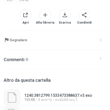
EXO
296 KB
Apri
Alla libreria
Scarica
Condividi
Segnalare
Commenti
0
Altro da questa cartella
1240.3812799.1533473388637.v3.exo
155 KB
8 anni fa
คนมั้ยมีตัวตน ใ.