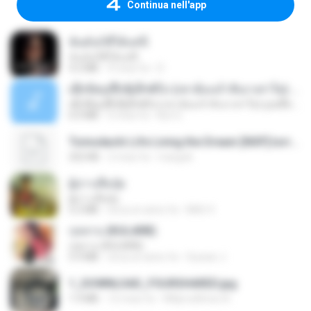
Continua nell'app
ฉันมันก็ดีได้แค่นี้
ฉันมันก็ดีได้แค่นี้
4.2 MB
9 mesi fa
D
ເຊົາຮ້ອງເຖົ້າຊິເອົາທໍ່ໃດ (เซาฮ้องเถ้าสิเอาเท่าใด) ບຸນເກີດ ຫນູຫ່ວງ ft. ໂສພາ ຈຸນທະລາ
ເຊົາຮ້ອງເຖົ້າຊິເອົາທໍ່ໃດ (เซาฮ้องเถ้าสิเอาเท่าใด) ບຸນເກີດ ຫນູຫ່ວງ ft. ໂສພາ ຈຸນທະລາ
6.0 MB
2 mesi fa
But G.
Tomodachi Life Living the Dream [NSP].torrent
252 KB
2 mesi fa
margob
ผู้บ่าวเสื้อปุ๋ย
ผู้บ่าวเสื้อปุ๋ย
5.2 MB
circa un anno fa
Mith 9.
กุหลาบ (KULARB)
กุหลาบ (KULARB)
5.9 MB
circa un anno fa
Suwan J.
1_DOWNLOAD_FOURSHARED.jpg
1.9 MB
12 mesi fa
Wtlprodthree A.