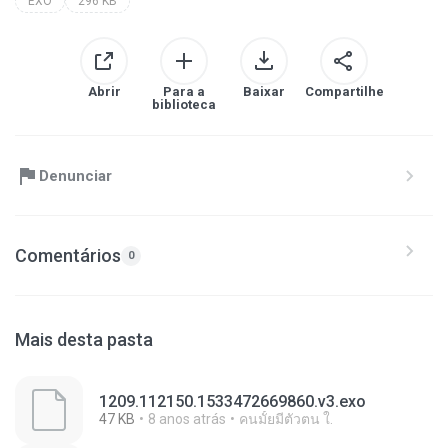
EXO
296 KB
Abrir
Para a
Baixar
Compartilhe
biblioteca
Denunciar
Comentários
0
Mais desta pasta
1209.112150.1533472669860.v3.exo
47 KB
8 anos atrás
คนมั้ยมีตัวตน ใ.