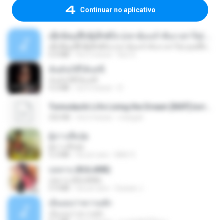
Continuar no aplicativo
ເຊົາຮ້ອງເຖົ້າຊິເອົາທໍ່ໃດ (เซาฮ้องเถ้าสิเอาเท่าใด) ບຸນເກີດ ຫນູຫ່ວງ ft. ໂສພາ ຈຸນທະລາ
ເຊົາຮ້ອງເຖົ້າຊິເອົາທໍ່ໃດ (เซาฮ้องเถ้าสิเอาเท่าใด) ບຸນເກີດ ຫນູຫ່ວງ ft. ໂສພາ ຈຸນທະລາ
6.0 MB
há 2 meses
But G.
ฉันมันก็ดีได้แค่นี้
ฉันมันก็ดีได้แค่นี้
4.2 MB
há 9 meses
D
Tomodachi Life Living the Dream [NSP].torrent
252 KB
há 2 meses
margob
ผู้บ่าวเสื้อปุ๋ย
ผู้บ่าวเสื้อปุ๋ย
5.2 MB
há um ano
Mith 9.
กุหลาบ (KULARB)
กุหลาบ (KULARB)
5.9 MB
há um ano
Suwan J.
เอิ้นเธอว่าความฮัก
เอิ้นเธอว่าความฮัก