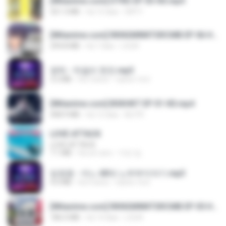
[Witanime.com] DTRD EP 03 HD.mp4
321.3 MB
há 15 dias
DRTY
[Witanime.com] RKNGMNNTSRCMB EP 06 HD.mp4
294.8 MB
há 7 dias
LOLKI
영탁 - 막걸리 한잔.mp3
3.2 MB
há 3 anos
castor-trot
[Witanime.com] BSKHKT EP 01 HD.mp4
408.9 MB
há 12 dias
BLITR
LOVE ATTACK
LOVE ATTACK
7.1 MB
há um ano
지빈 임.
임영웅 - 어느 60대 노부부이야기.mp3
4.6 MB
há 4 anos
castor-trot
[Witanime.com] RKNGMNNTSRCMB EP 05 HD.mp4
186.0 MB
há 14 dias
LOLKI