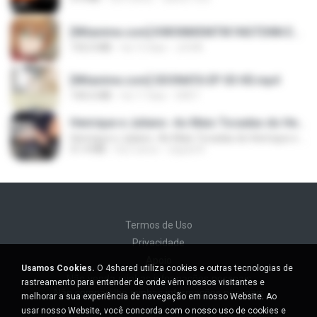
[Witanime.com] KWONMSNITIK1NGTDNN EP 04 HD.mp4
192.0 MB
há 13 dias
JUVIA
[Witanime.com] SDONATA EP 03 HD.mp4
140.6 MB
há 17 dias
GRET
Henrique e Juliano -As Mais Tocadas do Henrique e Juliano 2021 -Top Sertanejo 2021,Cd Completo 2021
Henrique e Juliano -As Mais Tocadas do Henrique e Juliano 2021 -Top Sertanejo 2021,Cd Completo 2021
51.4 MB
há 2 anos
raquel R.
Termos de Uso
Privacidade
Apoio
Usamos Cookies.
O 4shared utiliza cookies e outras tecnologias de
Não venda minhas informações pessoais
rastreamento para entender de onde vêm nossos visitantes e
Não compartilhe minhas informações pessoais
melhorar a sua experiência de navegação em nosso Website. Ao
usar nosso Website, você concorda com o nosso uso de cookies e