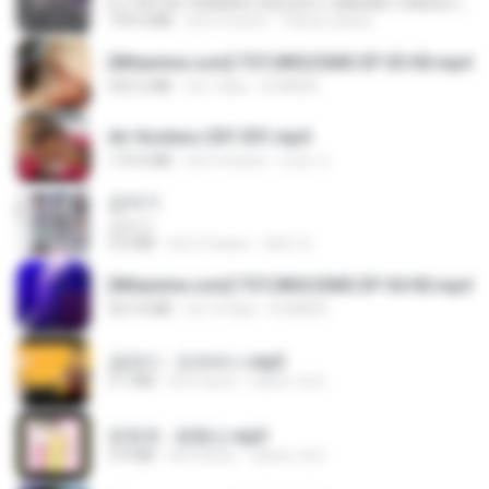
DJ TIKTOK TERBARU 2025🎵DJ JANGAN TUNGGU LAMA LAMA NANTI LAMA LAMA 🎵DJ SEDIA AKU SEBELUM HUJAN
199.4 MB
há 6 meses
Yahya Lahiya
[Witanime.com] TSTJWGCDMS EP 05 HD.mp4
423.2 MB
há 7 dias
DOMISR
Air Hostess S01 E01.mp4
174.4 MB
há 3 meses
민호 이.
갑자기
갑자기
3.0 MB
há 2 meses
복희 박.
[Witanime.com] TSTJWGCDMS EP 04 HD.mp4
567.0 MB
há 14 dias
DOMISR
금잔디 - 오라버니.mp3
3.1 MB
há 4 anos
castor-trot
문희옥 - 평행선.mp3
2.9 MB
há 4 anos
castor-trot