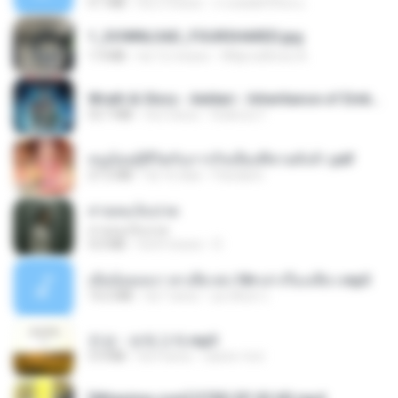
4.1 MB
há 2 meses
ถามพ่อ&#39;พ ม.
1_DOWNLOAD_FOURSHARED.jpg
1.9 MB
há 12 meses
Wtlprodthree A.
Wrath & Glory - Aeldari - Inheritance of Embers.pdf
53.7 MB
há 2 anos
federico f
หนูน้อยสู้ชีวิตกับภารกิจเลี้ยงพี่ชายทั้งห้า.pdf
27.2 MB
há 16 dias
Pandarin
สายลมเจ็บปวด
สายลมเจ็บปวด
4.0 MB
há 8 meses
D
เมียน้อยเหงา พาเสียวค่ะ18+เล่าเรื่องเสียว.mp3
14.2 MB
há 7 anos
อมรพันธ์ จ.
진성 - 보릿고개.mp3
3.4 MB
há 4 anos
castor-trot