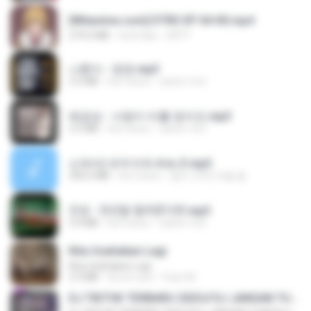
[Witanime.com] DTRD EP 04 HD.mp4
279.0 MB
há 8 dias
DRTY
나훈아 - 영영.mp3
3.5 MB
há 4 anos
castor-trot
배금성 - 사랑이 비를 맞아요.mp3
3.5 MB
há 4 anos
castor-trot
신유리) 유두자위 A to Z.mp3
256.6 MB
há 2 anos
좀비고4인커플 좀.
진성 - 천년을 빌려준다면.mp3
3.4 MB
há 4 anos
castor-trot
Kita Usahakan Lagi
Kita Usahakan Lagi
3.3 MB
há um ano
Fazri M.
DJ TIKTOK TERBARU 2025🎵DJ JANGAN TUNGGU LAMA LAMA NANTI LAMA LAMA 🎵DJ SEDIA AKU SEBELUM HUJAN