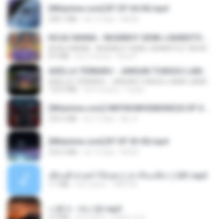
[Witanime.com] BT EP 04 HD.mp4
248.7 MB
há 12 dias
BAXK
KICAU MANIA - NDARBOY GENK x BANDITOZ YAOW 86 (OFFICIAL LYRIC VIDEO) GAS POL NDANGAK
KICAU MANIA - NDARBOY GENK x BANDITOZ YAOW 86 (OFFICIAL LYRIC VIDEO) GAS POL NDANGAK
8.9 MB
há 3 meses
Rina P.
ADELLA TERBARU - JANGAN TUNGGU LAMA LAMA - GELAS RETAK - OM ADELLA FULL ALBUM TERBARU 2026
ADELLA TERBARU - JANGAN TUNGGU LAMA LAMA - GELAS RETAK - OM ADELLA FULL ALBUM TERBARU 2026
133.0 MB
há 4 meses
Cuplis
[Witanime.com] HMYNGWHSNIDMS2S EP 04 HD.mp4
235.5 MB
há 13 dias
KILJY
[Witanime.com] BT EP 03 HD.mp4
250.0 MB
há 19 dias
BAXK
เพื่อนพี่ ช่วยทำให้เสด ( เล่าเรื่องเสียว ) 201.mp3
7.1 MB
há 6 anos
TNP2 M.
나훈아 - 테스형!.mp3
4.4 MB
há 4 anos
castor-trot