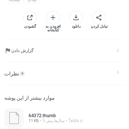
THUMB
20 KB
تبادل کردن
دانلود
افزودن به
گشودن
کتابخانه
گزارش دادن
نظرات
0
موارد بیشتر از این پوشه
64372.thumb
โดนัส ป.
5 سال‌ها پیش
11 KB