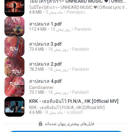
ไม่มีใครรู้ตัวเรา– UNHEARD MUSIC 🖤| Official Lyric Video | เพลงสู้ชีวิต
ไม่มีใครรู้ตัวเรา– UNHEARD MUSIC 🖤| Official Lyric Video | เพลงสู้ชีวิต
Peeraya L.
3 ماه پیش
4.8 MB
สาปสมรส 1.pdf
Pandarin
18 روز پیش
112.4 MB
สาปสมรส 3.pdf
Pandarin
18 روز پیش
73.4 MB
สาปสมรส 2.pdf
Pandarin
18 روز پیش
78.3 MB
สาปสมรส 4.pdf
CamScanner
Pandarin
18 روز پیش
73.1 MB
KRK - เธอทิ้งฉันไว้ Ft.N/A , HK [Official MV]
KRK - เธอทิ้งฉันไว้ Ft.N/A , HK [Official MV]
นวมินทร์
8 ماه پیش
4.6 MB
فایل‌های بیشتری پنهان شده‌اند