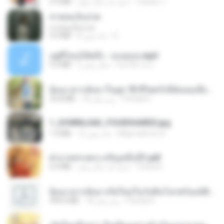
Suwan J.
حدود یک سال پیش
5.9 MB
สายลมเจ็บปวด
สายลมเจ็บปวด
D
8 ماه پیش
4.0 MB
อยู่ที่ไหนก็คิดถึง - เมนทอล.mp3
มันไม้สาย ม.
2 سال پیش
4.2 MB
ย้อนเวลากลับมาในยุค 70 ชีวิตครั้งนี้ฉันขอเลือกเอง จบ.pdf
Pandarin
18 روز پیش
32.8 MB
1_DOWNLOAD_FOURSHARED.jpg
Wtlprodthree A.
12 ماه پیش
1.9 MB
ฝ่าบาททรงพระเจริญหมื่นปี1.pdf
Orasa K.
حدود یک سال پیش
6.4 MB
ย้อนเวลากลับมาเกิดใหม่ในวันสิ้นโลกพร้อมมิติส่วนตัว 1-443 [จบ] - 揍趴长颈鹿.pdf
Pandarin
18 روز پیش
499.6 MB