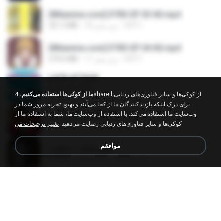
[Witanime.com] DTRD EP 03 HD.mp4
DRTY
18 روز پیش
321.3 MB
[Witanime.com] DTRD EP 04 HD.mp4
DRTY
11 روز پیش
279.0 MB
LOVE ATTACK
LOVE ATTACK
ما از کوکی‌ها استفاده می‌کنیم.
4shared از کوکی‌ها و سایر فناوری‌های ردیابی
지빈 임.
حدود یک سال پیش
7.1 MB
برای درک اینکه بازدیدکنندگان ما از کجا می‌آیند و بهبود تجربه مرور شما در
Air Hostess S01 E01.mp4
وب‌سایت ما استفاده می‌کند. با استفاده از وب‌سایت ما، شما به استفاده ما از
کوکی‌ها و سایر فناوری‌های ردیابی رضایت می‌دهید.
تغییر ترجیحات من
민호 이.
3 ماه پیش
174.4 MB
موافقم
나훈아 - 영영.mp3
castor-trot
4 سال پیش
3.5 MB
신유리) 유두자위 A to Z.mp3
좀비고4인커플 좀.
2 سال پیش
256.6 MB
배금성 - 사랑이 비를 맞아요.mp3