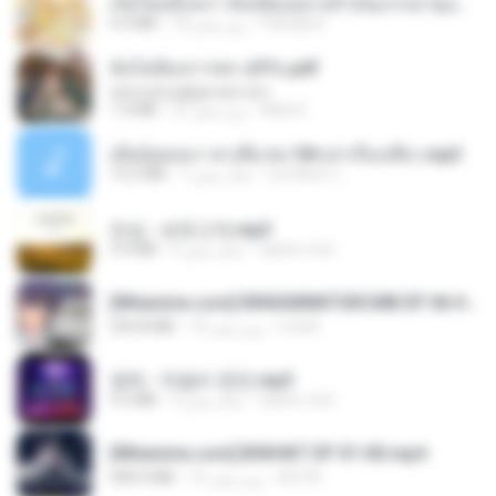
เกิดใหม่อีกครา อี๋เหนียงอย่างข้าเป็นภรรยาขุนนาง 1_ST.pdf
Pandarin
18 روز پیش
4.9 MB
ฉันไม่ต้องการพร สุจิรัน.pdf
tanmobza@gmail.com
Mob K.
27 روز پیش
1.4 MB
เมียน้อยเหงา พาเสียวค่ะ18+เล่าเรื่องเสียว.mp3
อมรพันธ์ จ.
7 سال پیش
14.2 MB
진성 - 보릿고개.mp3
castor-trot
4 سال پیش
3.4 MB
[Witanime.com] RKNGMNNTSRCMB EP 06 HD.mp4
LOLKI
10 روز پیش
294.8 MB
영탁 - 막걸리 한잔.mp3
castor-trot
3 سال پیش
3.2 MB
[Witanime.com] BSKHKT EP 01 HD.mp4
BLITR
15 روز پیش
408.9 MB