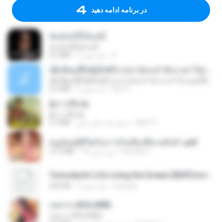
در برنامه ادامه دهید
ฉันมันก็ดีได้แค่นี้
ฉันมันก็ดีได้แค่นี้
D
9 ماه پیش
4.2 MB
ເຊົາຮ້ອງເຖົ້າຊິເອົາທໍ່ໃດ (เซาฮ้องเถ้าสิเอาเท่าใด) ບຸນເກີດ ຫນູຫ່ວງ ft. ໂສພາ ຈຸນທະລາ
ເຊົາຮ້ອງເຖົ້າຊິເອົາທໍ່ໃດ (เซาฮ้องเถ้าสิเอาเท่าใด) ບຸນເກີດ ຫນູຫ່ວງ ft. ໂສພາ ຈຸນທະລາ
But G.
2 ماه پیش
6.0 MB
ผู้บ่าวเสื้อปุ๋ย
ผู้บ่าวเสื้อปุ๋ย
Mith 9.
حدود یک سال پیش
5.2 MB
หนูน้อยสู้ชีวิตกับภารกิจเลี้ยงพี่ชายทั้งห้า.pdf
Pandarin
18 روز پیش
27.2 MB
Tomodachi Life Living the Dream [NSP].torrent
margob
2 ماه پیش
252 KB
กุหลาบ (KULARB)
กุหลาบ (KULARB)