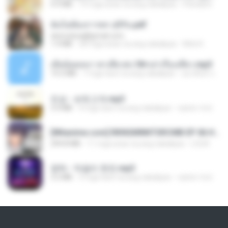
4.9 MB
19 mga araw na ang nakalipas
Pandarin
ฉันไม่ต้องการพร สุจิรัน.pdf
tanmobza@gmail.com
1.4 MB
28 mga araw na ang nakalipas
Mob K.
เมียน้อยเหงา พาเสียวค่ะ18+เล่าเรื่องเสียว.mp3
14.2 MB
7 mga taon na ang nakalipas
อมรพันธ์ จ.
진성 - 보릿고개.mp3
3.4 MB
4 mga taon na ang nakalipas
castor-trot
[Witanime.com] RKNGMNNTSRCMB EP 06 HD.mp4
294.8 MB
11 mga araw na ang nakalipas
LOLKI
영탁 - 막걸리 한잔.mp3
3.2 MB
3 mga taon na ang nakalipas
castor-trot