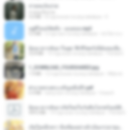
สายลมเจ็บปวด
สายลมเจ็บปวด
4.0 MB
8 mga buwan na ang nakalipas
D
อยู่ที่ไหนก็คิดถึง - เมนทอล.mp3
4.2 MB
2 mga taon na ang nakalipas
มันไม้สาย ม.
ย้อนเวลากลับมาในยุค 70 ชีวิตครั้งนี้ฉันขอเลือกเอง จบ.pdf
32.8 MB
19 mga araw na ang nakalipas
Pandarin
1_DOWNLOAD_FOURSHARED.jpg
1.9 MB
12 mga buwan na ang nakalipas
Wtlprodthree A.
ฝ่าบาททรงพระเจริญหมื่นปี1.pdf
6.4 MB
isang taon na ang nakalipas
Orasa K.
ย้อนเวลากลับมาเกิดใหม่ในวันสิ้นโลกพร้อมมิติส่วนตัว 1-443 [จบ] - 揍趴长颈鹿.pdf
499.6 MB
19 mga araw na ang nakalipas
Pandarin
เกิดใหม่อีกครา อี๋เหนียงอย่างข้าเป็นภรรยาขุนนาง 1_ST.pdf