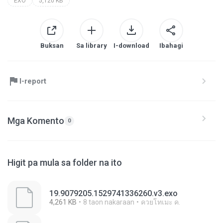
EXO
5,120 KB
Buksan
Sa library
I-download
Ibahagi
I-report
Mga Komento
0
Higit pa mula sa folder na ito
19.9079205.1529741336260.v3.exo
4,261 KB
8 taon nakaraan
ควยโทเมะ ค.