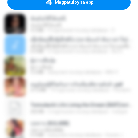
Magpatuloy sa app
ฉันมันก็ดีได้แค่นี้
ฉันมันก็ดีได้แค่นี้
4.2 MB
9 mga buwan na ang nakalipas
D
ເຊົາຮ້ອງເຖົ້າຊິເອົາທໍ່ໃດ (เซาฮ้องเถ้าสิเอาเท่าใด) ບຸນເກີດ ຫນູຫ່ວງ ft. ໂສພາ ຈຸນທະລາ
ເຊົາຮ້ອງເຖົ້າຊິເອົາທໍ່ໃດ (เซาฮ้องเถ้าสิเอาเท่าใด) ບຸນເກີດ ຫນູຫ່ວງ ft. ໂສພາ ຈຸນທະລາ
6.0 MB
2 mga buwan na ang nakalipas
But G.
ผู้บ่าวเสื้อปุ๋ย
ผู้บ่าวเสื้อปุ๋ย
5.2 MB
isang taon na ang nakalipas
Mith 9.
หนูน้อยสู้ชีวิตกับภารกิจเลี้ยงพี่ชายทั้งห้า.pdf
27.2 MB
19 mga araw na ang nakalipas
Pandarin
Tomodachi Life Living the Dream [NSP].torrent
252 KB
2 mga buwan na ang nakalipas
margob
กุหลาบ (KULARB)
กุหลาบ (KULARB)
5.9 MB
isang taon na ang nakalipas
Suwan J.