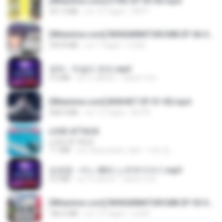
[Witanime.com] DTRD EP 03 HD.mp4
321.3 MB
vor 15 Tagen
DRTY
[Witanime.com] RKNGMNNTSRCMB EP 06 HD.mp4
294.8 MB
vor 7 Tagen
LOLKI
영탁 - 막걸리 한잔.mp3
3.2 MB
vor 3 Jahren
castor-trot
[Witanime.com] BSKHKT EP 01 HD.mp4
408.9 MB
vor 12 Tagen
BLITR
LOVE ATTACK
LOVE ATTACK
7.1 MB
vor etwa einem Jahr
지빈 임.
임영웅 - 어느 60대 노부부이야기.mp3
4.6 MB
vor 4 Jahren
castor-trot
[Witanime.com] RKNGMNNTSRCMB EP 05 HD.mp4
186.0 MB
vor 14 Tagen
LOLKI