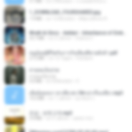
4.1 MB
vor 2 Monaten
ถามพ่อ&#39;พ ม.
1_DOWNLOAD_FOURSHARED.jpg
1.9 MB
vor 12 Monaten
Wtlprodthree A.
Wrath & Glory - Aeldari - Inheritance of Embers.pdf
53.7 MB
vor 2 Jahren
federico f
หนูน้อยสู้ชีวิตกับภารกิจเลี้ยงพี่ชายทั้งห้า.pdf
27.2 MB
vor 16 Tagen
Pandarin
สายลมเจ็บปวด
สายลมเจ็บปวด
4.0 MB
vor 8 Monaten
D
เมียน้อยเหงา พาเสียวค่ะ18+เล่าเรื่องเสียว.mp3
14.2 MB
vor 7 Jahren
อมรพันธ์ จ.
진성 - 보릿고개.mp3
3.4 MB
vor 4 Jahren
castor-trot