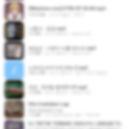
[Witanime.com] DTRD EP 04 HD.mp4
279.0 MB
vor 8 Tagen
DRTY
나훈아 - 영영.mp3
3.5 MB
vor 4 Jahren
castor-trot
배금성 - 사랑이 비를 맞아요.mp3
3.5 MB
vor 4 Jahren
castor-trot
신유리) 유두자위 A to Z.mp3
256.6 MB
vor 2 Jahren
좀비고4인커플 좀.
진성 - 천년을 빌려준다면.mp3
3.4 MB
vor 4 Jahren
castor-trot
Kita Usahakan Lagi
Kita Usahakan Lagi
3.3 MB
vor etwa einem Jahr
Fazri M.
DJ TIKTOK TERBARU 2025🎵DJ JANGAN TUNGGU LAMA LAMA NANTI LAMA LAMA 🎵DJ SEDIA AKU SEBELUM HUJAN