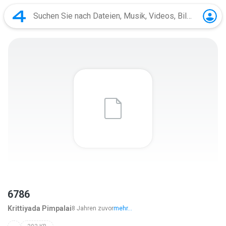
6786
Krittiyada Pimpalai
8 Jahren zuvor
mehr...