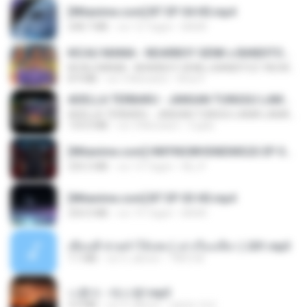
[Witanime.com] BT EP 04 HD.mp4
248.7 MB
vor 12 Tagen
BAXK
KICAU MANIA - NDARBOY GENK x BANDITOZ YAOW 86 (OFFICIAL LYRIC VIDEO) GAS POL NDANGAK
KICAU MANIA - NDARBOY GENK x BANDITOZ YAOW 86 (OFFICIAL LYRIC VIDEO) GAS POL NDANGAK
8.9 MB
vor 3 Monaten
Rina P.
ADELLA TERBARU - JANGAN TUNGGU LAMA LAMA - GELAS RETAK - OM ADELLA FULL ALBUM TERBARU 2026
ADELLA TERBARU - JANGAN TUNGGU LAMA LAMA - GELAS RETAK - OM ADELLA FULL ALBUM TERBARU 2026
133.0 MB
vor 4 Monaten
Cuplis
[Witanime.com] HMYNGWHSNIDMS2S EP 04 HD.mp4
235.5 MB
vor 13 Tagen
KILJY
[Witanime.com] BT EP 03 HD.mp4
250.0 MB
vor 19 Tagen
BAXK
เพื่อนพี่ ช่วยทำให้เสด ( เล่าเรื่องเสียว ) 201.mp3
7.1 MB
vor 6 Jahren
TNP2 M.
나훈아 - 테스형!.mp3
4.4 MB
vor 4 Jahren
castor-trot