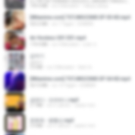
DJ TIKTOK TERBARU 2025🎵DJ JANGAN TUNGGU LAMA LAMA NANTI LAMA LAMA 🎵DJ SEDIA AKU SEBELUM HUJAN
199.4 MB
vor 6 Monaten
Yahya Lahiya
[Witanime.com] TSTJWGCDMS EP 05 HD.mp4
423.2 MB
vor 7 Tagen
DOMISR
Air Hostess S01 E01.mp4
174.4 MB
vor 3 Monaten
민호 이.
갑자기
갑자기
3.0 MB
vor 2 Monaten
복희 박.
[Witanime.com] TSTJWGCDMS EP 04 HD.mp4
567.0 MB
vor 14 Tagen
DOMISR
금잔디 - 오라버니.mp3
3.1 MB
vor 4 Jahren
castor-trot
문희옥 - 평행선.mp3
2.9 MB
vor 4 Jahren
castor-trot