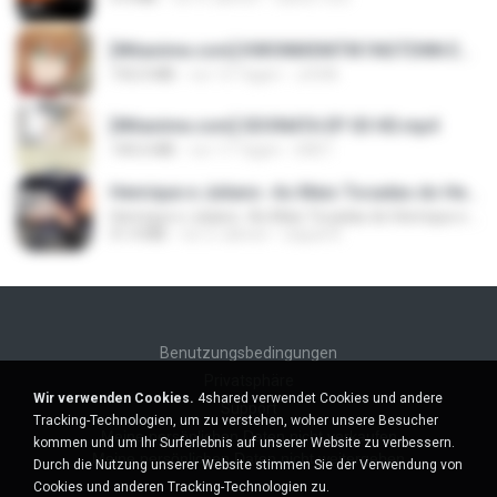
[Witanime.com] KWONMSNITIK1NGTDNN EP 04 HD.mp4
192.0 MB
vor 13 Tagen
JUVIA
[Witanime.com] SDONATA EP 03 HD.mp4
140.6 MB
vor 17 Tagen
GRET
Henrique e Juliano -As Mais Tocadas do Henrique e Juliano 2021 -Top Sertanejo 2021,Cd Completo 2021
Henrique e Juliano -As Mais Tocadas do Henrique e Juliano 2021 -Top Sertanejo 2021,Cd Completo 2021
51.4 MB
vor 2 Jahren
raquel R.
Benutzungsbedingungen
Privatsphäre
Wir verwenden Cookies.
4shared verwendet Cookies und andere
Support
Tracking-Technologien, um zu verstehen, woher unsere Besucher
Meine persönlichen Daten nicht verkaufen
kommen und um Ihr Surferlebnis auf unserer Website zu verbessern.
Meine persönlichen Daten nicht weitergeben
Durch die Nutzung unserer Website stimmen Sie der Verwendung von
Cookies und anderen Tracking-Technologien zu.