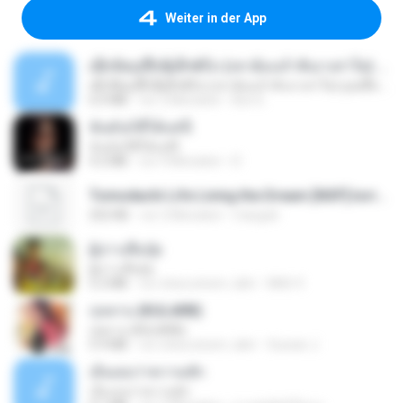
Weiter in der App
ເຊົາຮ້ອງເຖົ້າຊິເອົາທໍ່ໃດ (เซาฮ้องเถ้าสิเอาเท่าใด) ບຸນເກີດ ຫນູຫ່ວງ ft. ໂສພາ ຈຸນທະລາ
ເຊົາຮ້ອງເຖົ້າຊິເອົາທໍ່ໃດ (เซาฮ้องเถ้าสิเอาเท่าใด) ບຸນເກີດ ຫນູຫ່ວງ ft. ໂສພາ ຈຸນທະລາ
6.0 MB
vor 2 Monaten
But G.
ฉันมันก็ดีได้แค่นี้
ฉันมันก็ดีได้แค่นี้
4.2 MB
vor 9 Monaten
D
Tomodachi Life Living the Dream [NSP].torrent
252 KB
vor 2 Monaten
margob
ผู้บ่าวเสื้อปุ๋ย
ผู้บ่าวเสื้อปุ๋ย
5.2 MB
vor etwa einem Jahr
Mith 9.
กุหลาบ (KULARB)
กุหลาบ (KULARB)
5.9 MB
vor etwa einem Jahr
Suwan J.
เอิ้นเธอว่าความฮัก
เอิ้นเธอว่าความฮัก