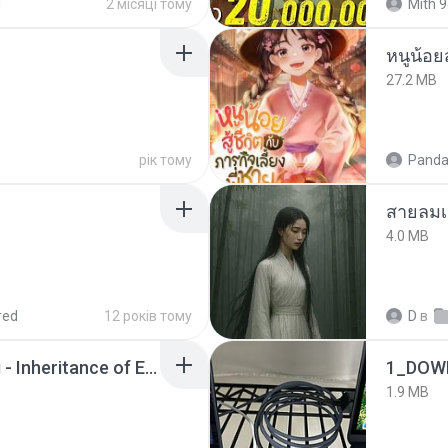
d
2 місяці тому
Mith 9
หนูน้อยส
27.2 MB
рік тому
Panda
สายลมเ
4.0 MB
red
12 років тому
D
в
Wrath & Glory - Aeldari - Inheritance of Embers.pdf
1_DOW
1.9 MB