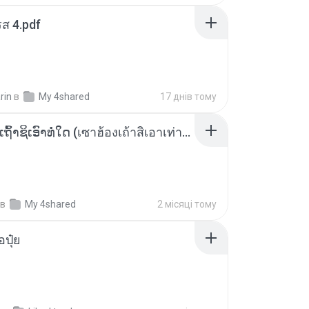
ส 4.pdf
rin
в
My 4shared
17 днів тому
ເຊົາຮ້ອງເຖົ້າຊິເອົາທໍ່ໃດ (เซาฮ้องเถ้าสิเอาเท่าใด) ບຸນເກີດ ຫນູຫ່ວງ ft. ໂສພາ ຈຸນທະລາ
в
My 4shared
2 місяці тому
้อปุ๋ย