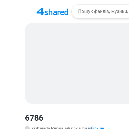
6786
Krittiyada Pimpalai
8 років тому
більше...