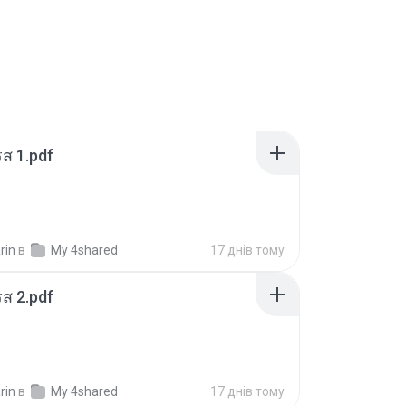
ส 1.pdf
rin
в
My 4shared
17 днів тому
ส 2.pdf
rin
в
My 4shared
17 днів тому