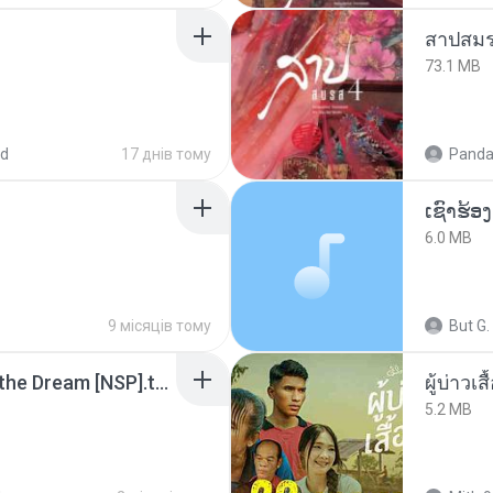
สาปสมร
73.1 MB
ed
17 днів тому
Panda
6.0 MB
9 місяців тому
But G.
Tomodachi Life Living the Dream [NSP].torrent
ผู้บ่าวเสื
5.2 MB