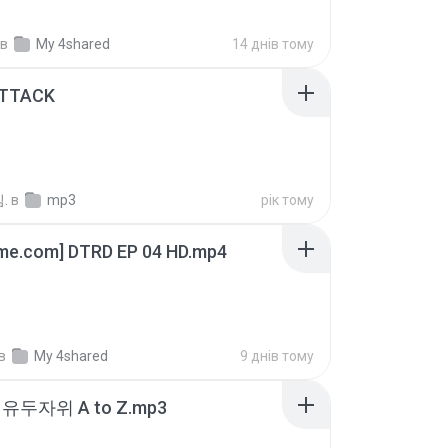
в
My 4shared
14 днів тому
ATTACK
.
в
mp3
рік тому
ime.com] DTRD EP 04 HD.mp4
в
My 4shared
9 днів тому
유두자위 A to Z.mp3