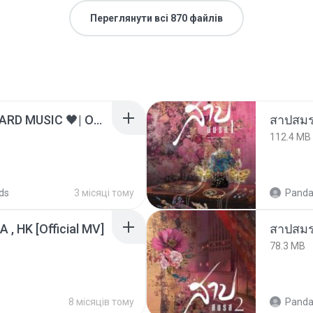
Переглянути всі 870 файлів
ไม่มีใครรู้ตัวเรา– UNHEARD MUSIC 🖤| Official Lyric Video | เพลงสู้ชีวิต
สาปสมร
112.4 MB
ds
3 місяці тому
Panda
/A , HK [Official MV]
สาปสมร
78.3 MB
s
8 місяців тому
Panda