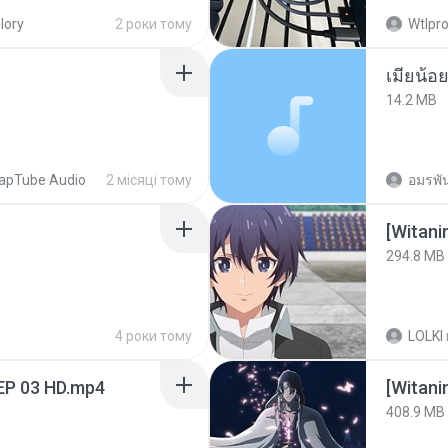
lory
2 роки тому
Wtlpro
14.2 MB
apTube Audio
2 місяці тому
อมรพัน
294.8 MB
4 роки тому
LOLKI
EP 03 HD.mp4
[Witan
408.9 MB