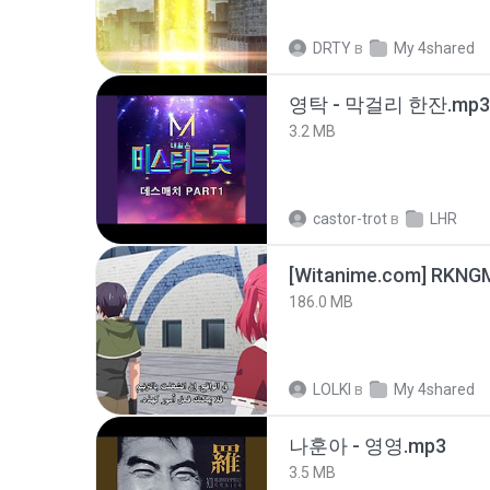
DRTY
в
My 4shared
영탁 - 막걸리 한잔.mp3
3.2 MB
castor-trot
в
LHR
186.0 MB
LOLKI
в
My 4shared
나훈아 - 영영.mp3
3.5 MB