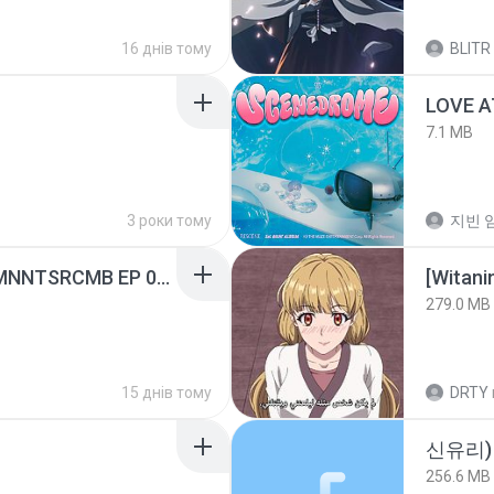
16 днів тому
BLITR
LOVE 
7.1 MB
3 роки тому
지빈 임
[Witanime.com] RKNGMNNTSRCMB EP 05 HD.mp4
[Witan
279.0 MB
15 днів тому
DRTY
신유리) 
256.6 MB