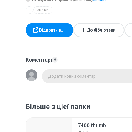
302 KB
Відкрити в...
До бібліотеки
Коментарі
0
Додати новий коментар
Більше з цієї папки
7400.thumb