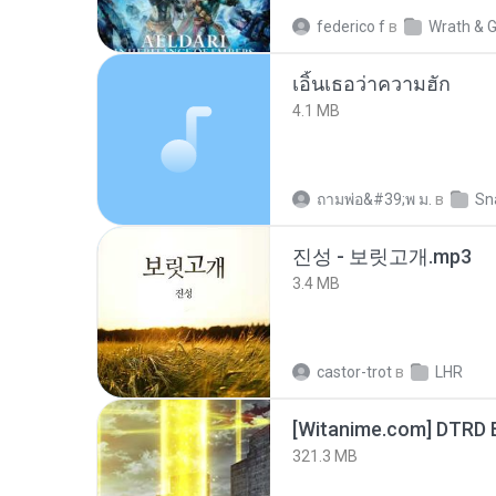
federico f
в
Wrath & G
เอิ้นเธอว่าความฮัก
4.1 MB
ถามพ่อ&#39;พ ม.
в
Sn
진성 - 보릿고개.mp3
3.4 MB
castor-trot
в
LHR
[Witanime.com] DTRD 
321.3 MB