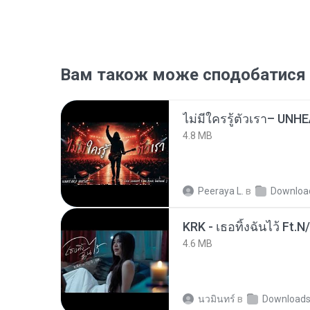
Вам також може сподобатися
4.8 MB
Peeraya L.
в
Downloa
KRK - เธอทิ้งฉันไว้ Ft.N
4.6 MB
นวมินทร์
в
Download