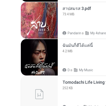
สาปสมรส 3.pdf
73.4 MB
Pandarin
в
My 4shar
ฉันมันก็ดีได้แค่นี้
4.2 MB
D
в
My Music
252 KB