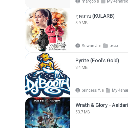
margob
в
My 4share
กุหลาบ (KULARB)
5.9 MB
Suwan J.
в
เพลง
Pyrite (Fool's Gold)
3.4 MB
princess Y.
в
My 4sha
53.7 MB