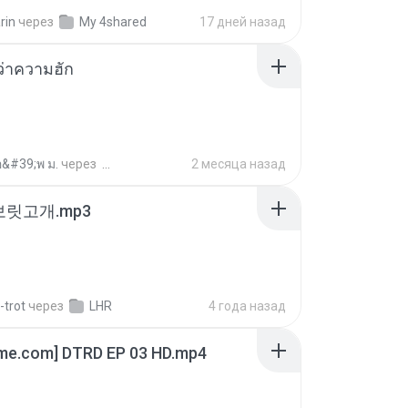
rin
через
My 4shared
17 дней назад
อว่าความฮัก
อ&#39;พ ม.
через
2 месяца назад
 보릿고개.mp3
-trot
через
LHR
4 года назад
ime.com] DTRD EP 03 HD.mp4