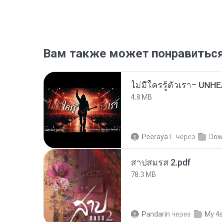
Вам также может понравитьс
4.8 MB
Peeraya L.
через
Dow
สาปสมรส 2.pdf
78.3 MB
Pandarin
через
My 4