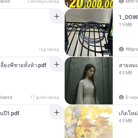
hared
2 месяца назад
Mith 9
1_DOW
1.9 MB
год назад
Wtlpro
ลี้ยงพี่ชายทั้งห้า.pdf
สายลมเ
4.0 MB
shared
17 дней назад
D
чер
นปี1.pdf
4.9 MB