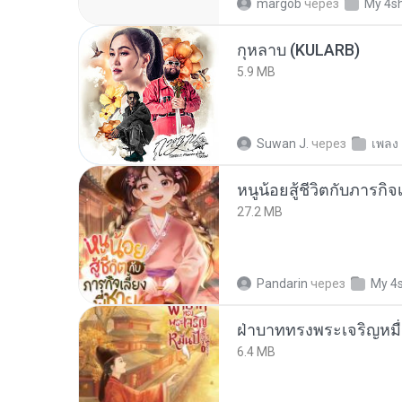
margob
через
My 4s
กุหลาบ (KULARB)
5.9 MB
Suwan J.
через
เพลง
หนูน้อยสู้ชีวิตกับภารกิจเ
27.2 MB
Pandarin
через
My 4
ฝ่าบาททรงพระเจริญหมื่
6.4 MB