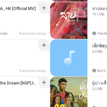
/A , HK [Official MV]
สาปสมร
73.1 MB
loads
8 месяцев назад
Panda
6.0 MB
9 месяцев назад
But G.
Tomodachi Life Living the Dream [NSP].torrent
ผู้บ่าวเสื
5.2 MB