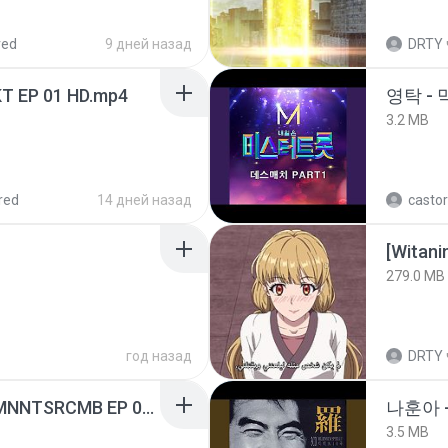
red
9 дней назад
DRTY
T EP 01 HD.mp4
영탁 - 
3.2 MB
red
14 дней назад
castor
[Witan
279.0 MB
год назад
DRTY
[Witanime.com] RKNGMNNTSRCMB EP 05 HD.mp4
나훈아 -
3.5 MB