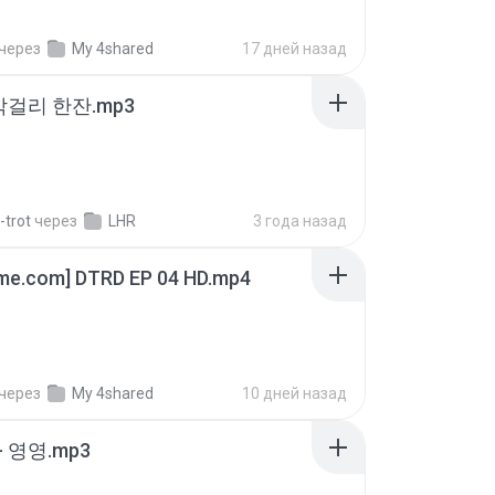
через
My 4shared
17 дней назад
막걸리 한잔.mp3
-trot
через
LHR
3 года назад
ime.com] DTRD EP 04 HD.mp4
через
My 4shared
10 дней назад
 영영.mp3