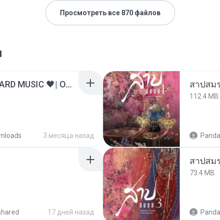
Просмотреть все 870 файлов
я
ไม่มีใครรู้ตัวเรา– UNHEARD MUSIC 🖤| Official Lyric Video | เพลงสู้ชีวิต
สาปสมร
112.4 MB
nloads
3 месяца назад
Panda
สาปสมร
73.4 MB
shared
17 дней назад
Panda