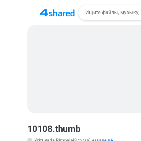
10108.thumb
Krittiyada Pimpalai
8 год(а) назад
ещё...