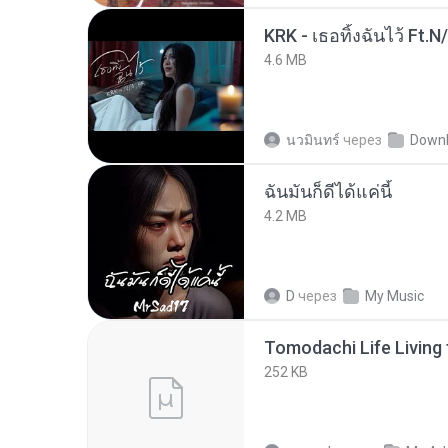
KRK - เธอทิ้งฉันไว้ Ft.N
4.6 MB
นวมินทร์
через
Down
ฉันมันก็ดีได้แค่นี้
4.2 MB
D
через
My Music
252 KB