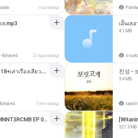
oads
год назад
Panda
นทอล.mp3
เอิ้นเธ
4.1 MB
 4shared
2 года назад
ถามพ่
เมียน้อยเหงา พาเสียวค่ะ18+เล่าเรื่องเสียว.mp3
진성 -
3.4 MB
4shared
7 лет назад
castor
[Witanime.com] RKNGMNNTSRCMB EP 06 HD.mp4
[Witan
321.3 MB