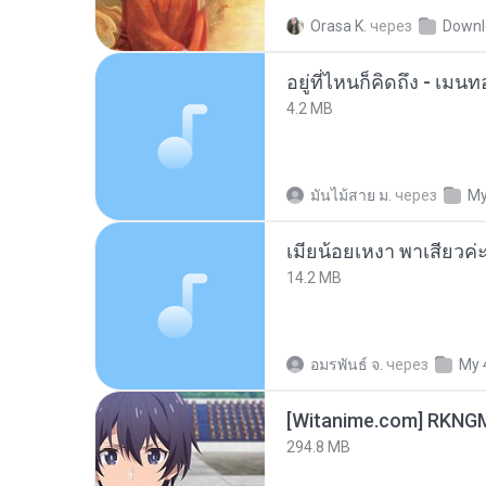
Orasa K.
через
Downl
อยู่ที่ไหนก็คิดถึง - เม
4.2 MB
มันไม้สาย ม.
через
My
14.2 MB
อมรพันธ์ จ.
через
My 
294.8 MB