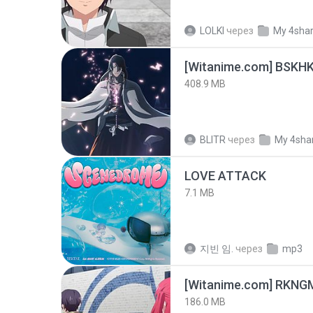
LOLKI
через
My 4sha
[Witanime.com] BSKHK
408.9 MB
BLITR
через
My 4sha
LOVE ATTACK
7.1 MB
지빈 임.
через
mp3
186.0 MB