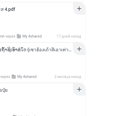
ส 4.pdf
rin
через
My 4shared
17 дней назад
ເຊົາຮ້ອງເຖົ້າຊິເອົາທໍ່ໃດ (เซาฮ้องเถ้าสิเอาเท่าใด) ບຸນເກີດ ຫນູຫ່ວງ ft. ໂສພາ ຈຸນທະລາ
через
My 4shared
2 месяца назад
้อปุ๋ย