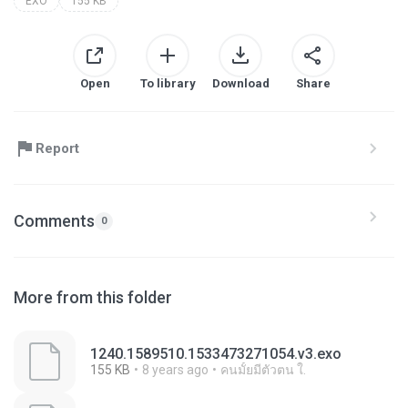
EXO
155 KB
Open
To library
Download
Share
Report
Comments
0
More from this folder
1240.1589510.1533473271054.v3.exo
155 KB
8 years ago
คนมั้ยมีตัวตน ใ.