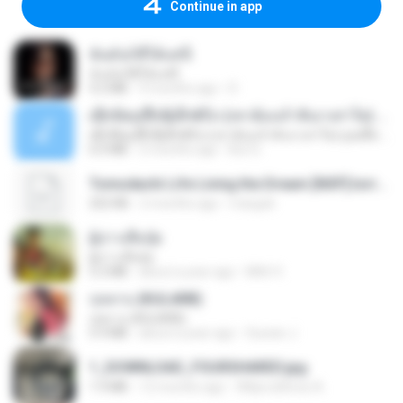
Continue in app
ฉันมันก็ดีได้แค่นี้
ฉันมันก็ดีได้แค่นี้
4.2 MB
9 months ago
D
ເຊົາຮ້ອງເຖົ້າຊິເອົາທໍ່ໃດ (เซาฮ้องเถ้าสิเอาเท่าใด) ບຸນເກີດ ຫນູຫ່ວງ ft. ໂສພາ ຈຸນທະລາ
ເຊົາຮ້ອງເຖົ້າຊິເອົາທໍ່ໃດ (เซาฮ้องเถ้าสิเอาเท่าใด) ບຸນເກີດ ຫນູຫ່ວງ ft. ໂສພາ ຈຸນທະລາ
6.0 MB
2 months ago
But G.
Tomodachi Life Living the Dream [NSP].torrent
252 KB
2 months ago
margob
ผู้บ่าวเสื้อปุ๋ย
ผู้บ่าวเสื้อปุ๋ย
5.2 MB
about a year ago
Mith 9.
กุหลาบ (KULARB)
กุหลาบ (KULARB)
5.9 MB
about a year ago
Suwan J.
1_DOWNLOAD_FOURSHARED.jpg
1.9 MB
12 months ago
Wtlprodthree A.