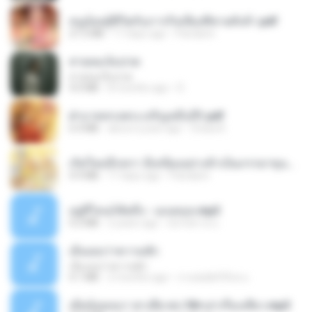
หนูน้อยสู้ชีวิตกับภารกิจเลี้ยงพี่ชายทั้งห้า.pdf
27.2 MB
17 days ago
Pandarin
สายลมเจ็บปวด
สายลมเจ็บปวด
4.0 MB
8 months ago
D
ฝ่าบาททรงพระเจริญหมื่นปี1.pdf
6.4 MB
about a year ago
Orasa K.
เกิดใหม่อีกครา อี๋เหนียงอย่างข้าเป็นภรรยาขุนนาง 1_ST.pdf
4.9 MB
17 days ago
Pandarin
อยู่ที่ไหนก็คิดถึง - เมนทอล.mp3
4.2 MB
2 years ago
มันไม้สาย ม.
เอิ้นเธอว่าความฮัก
เอิ้นเธอว่าความฮัก
4.1 MB
2 months ago
ถามพ่อ&#39;พ ม.
เมียน้อยเหงา พาเสียวค่ะ18+เล่าเรื่องเสียว.mp3