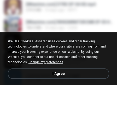
[Witanime.com] DTRD EP 04 HD.mp4
279.0 MB
10 days ago
DRTY
[Witanime.com] RKNGMNNTSRCMB EP 05 HD.mp4
186.0 MB
16 days ago
LOLKI
나훈아 - 영영.mp3
We Use Cookies.
4shared uses cookies and other tracking
3.5 MB
4 years ago
castor-trot
technologies to understand where our visitors are coming from and
improve your browsing experience on our Website. By using our
Website, you consent to our use of cookies and other tracking
배금성 - 사랑이 비를 맞아요.mp3
technologies.
Change my preferences
3.5 MB
4 years ago
castor-trot
I Agree
신유리) 유두자위 A to Z.mp3
256.6 MB
2 years ago
좀비고4인커플 좀.
Air Hostess S01 E01.mp4
174.4 MB
3 months ago
민호 이.
임영웅 - 어느 60대 노부부이야기.mp3
4.6 MB
4 years ago
castor-trot