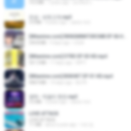
14.2 MB
7 years ago
อมรพันธ์ จ.
진성 - 보릿고개.mp3
3.4 MB
4 years ago
castor-trot
[Witanime.com] RKNGMNNTSRCMB EP 06 HD.mp4
294.8 MB
9 days ago
LOLKI
[Witanime.com] DTRD EP 03 HD.mp4
321.3 MB
17 days ago
DRTY
[Witanime.com] BSKHKT EP 01 HD.mp4
408.9 MB
14 days ago
BLITR
영탁 - 막걸리 한잔.mp3
3.2 MB
3 years ago
castor-trot
LOVE ATTACK
LOVE ATTACK
7.1 MB
about a year ago
지빈 임.