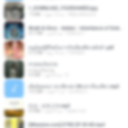
1_DOWNLOAD_FOURSHARED.jpg
Wtlprodthree A.
منذ 12 شهرًا
1.9 MB
Wrath & Glory - Aeldari - Inheritance of Embers.pdf
federico f
منذ عامين
53.7 MB
หนูน้อยสู้ชีวิตกับภารกิจเลี้ยงพี่ชายทั้งห้า.pdf
Pandarin
منذ 16 يومًا
27.2 MB
สายลมเจ็บปวด
สายลมเจ็บปวด
D
منذ 8 أشهر
4.0 MB
เมียน้อยเหงา พาเสียวค่ะ18+เล่าเรื่องเสียว.mp3
อมรพันธ์ จ.
منذ 7 أعوام
14.2 MB
진성 - 보릿고개.mp3
castor-trot
منذ 4 أعوام
3.4 MB
[Witanime.com] DTRD EP 03 HD.mp4