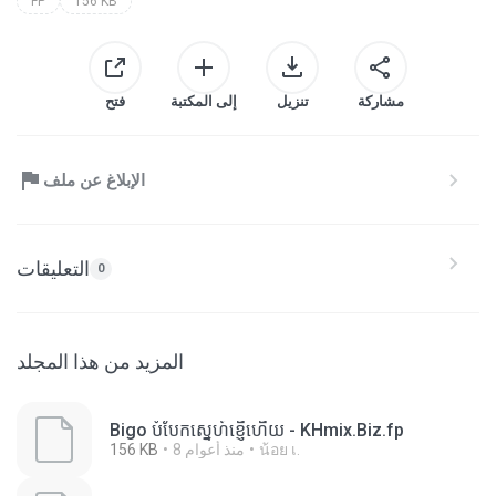
FP
156 KB
مشاركة
تنزيل
إلى المكتبة
فتح
الإبلاغ عن ملف
التعليقات
0
المزيد من هذا المجلد
Bigo បំបែកស្នេហ៍ខ្ញើហើយ - KHmix.Biz.fp
น้อย เ.
8 منذ أعوام
156 KB