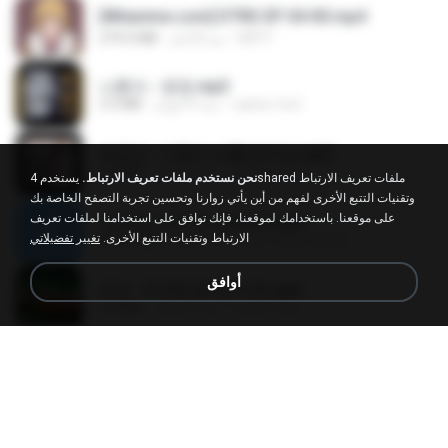
[Witanime.com] DTRD EP 04 HD.mp4
DRTY
منذ 8 أيام
279.0 MB
나훈아 - 영영.mp3
castor-trot
منذ 4 أعوام
3.5 MB
배금성 - 사랑이 비를 맞아요.mp3
castor-trot
منذ 4 أعوام
3.5 MB
نحن نستخدم ملفات تعريف الارتباط.
يستخدم 4shared ملفات تعريف الارتباط
وتقنيات التتبع الأخرى لفهم من أين يأتي زوارنا وتحسين تجربة التصفح الخاصة بك
على موقعنا. باستخدامك لموقعنا، فإنك توافق على استخدامنا لملفات تعريف
신유리) 유두자위 A to Z.mp3
الارتباط وتقنيات التتبع الأخرى.
تغيير تفضيلاتي
좀비고4인커플 좀.
منذ عامين
256.6 MB
أوافق
진성 - 천년을 빌려준다면.mp3
castor-trot
منذ 4 أعوام
3.4 MB
Kita Usahakan Lagi
Kita Usahakan Lagi
Fazri M.
منذ عام واحد
3.3 MB
DJ TIKTOK TERBARU 2025🎵DJ JANGAN TUNGGU LAMA LAMA NANTI LAMA LAMA 🎵DJ SEDIA AKU SEBELUM HUJAN
DJ TIKTOK TERBARU 2025🎵DJ JANGAN TUNGGU LAMA LAMA NANTI LAMA LAMA 🎵DJ SEDIA AKU SEBELUM HUJAN