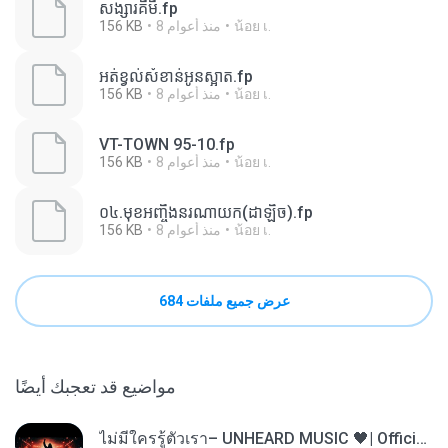
សង្សារគីមី.fp
น้อย เ.
8 منذ أعوام
156 KB
អត់ខ្វល់សំខាន់អូនស្អាត.fp
น้อย เ.
8 منذ أعوام
156 KB
VT-TOWN 95-10.fp
น้อย เ.
8 منذ أعوام
156 KB
០៤.មុខអញ្ចឹងនរណាយក(ដាឡិច).fp
น้อย เ.
8 منذ أعوام
156 KB
عرض جميع ملفات 684
مواضيع قد تعجبك أيضًا
ไม่มีใครรู้ตัวเรา– UNHEARD MUSIC 🖤| Official Lyric Video | เพลงสู้ชีวิต