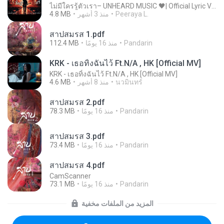
ไม่มีใครรู้ตัวเรา– UNHEARD MUSIC 🖤| Official Lyric Video | เพลงสู้ชีวิต
Peeraya L.
منذ 3 أشهر
4.8 MB
สาปสมรส 1.pdf
Pandarin
منذ 16 يومًا
112.4 MB
KRK - เธอทิ้งฉันไว้ Ft.N/A , HK [Official MV]
KRK - เธอทิ้งฉันไว้ Ft.N/A , HK [Official MV]
นวมินทร์
منذ 8 أشهر
4.6 MB
สาปสมรส 2.pdf
Pandarin
منذ 16 يومًا
78.3 MB
สาปสมรส 3.pdf
Pandarin
منذ 16 يومًا
73.4 MB
สาปสมรส 4.pdf
CamScanner
Pandarin
منذ 16 يومًا
73.1 MB
المزيد من الملفات مخفية