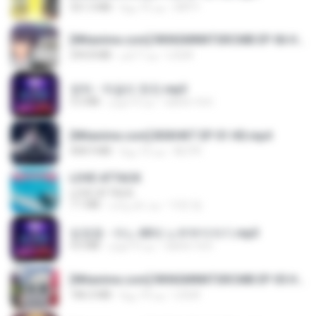
DRTY
منذ 15 يومًا
321.3 MB
[Witanime.com] RKNGMNNTSRCMB EP 06 HD.mp4
LOLKI
منذ 7 أيام
294.8 MB
영탁 - 막걸리 한잔.mp3
castor-trot
منذ 3 أعوام
3.2 MB
[Witanime.com] BSKHKT EP 01 HD.mp4
BLITR
منذ 12 يومًا
408.9 MB
LOVE ATTACK
LOVE ATTACK
지빈 임.
منذ عام واحد
7.1 MB
임영웅 - 어느 60대 노부부이야기.mp3
castor-trot
منذ 4 أعوام
4.6 MB
[Witanime.com] RKNGMNNTSRCMB EP 05 HD.mp4
LOLKI
منذ 14 يومًا
186.0 MB