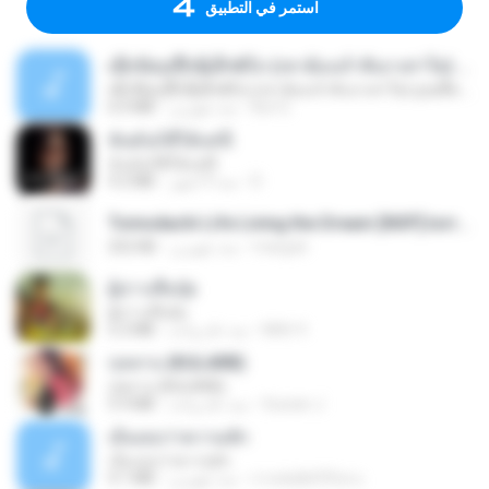
استمر في التطبيق
ເຊົາຮ້ອງເຖົ້າຊິເອົາທໍ່ໃດ (เซาฮ้องเถ้าสิเอาเท่าใด) ບຸນເກີດ ຫນູຫ່ວງ ft. ໂສພາ ຈຸນທະລາ
ເຊົາຮ້ອງເຖົ້າຊິເອົາທໍ່ໃດ (เซาฮ้องเถ้าสิเอาเท่าใด) ບຸນເກີດ ຫນູຫ່ວງ ft. ໂສພາ ຈຸນທະລາ
But G.
منذ شهرين
6.0 MB
ฉันมันก็ดีได้แค่นี้
ฉันมันก็ดีได้แค่นี้
D
منذ 9 أشهر
4.2 MB
Tomodachi Life Living the Dream [NSP].torrent
margob
منذ شهرين
252 KB
ผู้บ่าวเสื้อปุ๋ย
ผู้บ่าวเสื้อปุ๋ย
Mith 9.
منذ عام واحد
5.2 MB
กุหลาบ (KULARB)
กุหลาบ (KULARB)
Suwan J.
منذ عام واحد
5.9 MB
เอิ้นเธอว่าความฮัก
เอิ้นเธอว่าความฮัก
ถามพ่อ&#39;พ ม.
منذ شهرين
4.1 MB