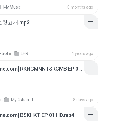
My Music
8 months ago
 보릿고개.mp3
-trot
in
LHR
4 years ago
[Witanime.com] RKNGMNNTSRCMB EP 06 HD.mp4
in
My 4shared
8 days ago
ime.com] BSKHKT EP 01 HD.mp4