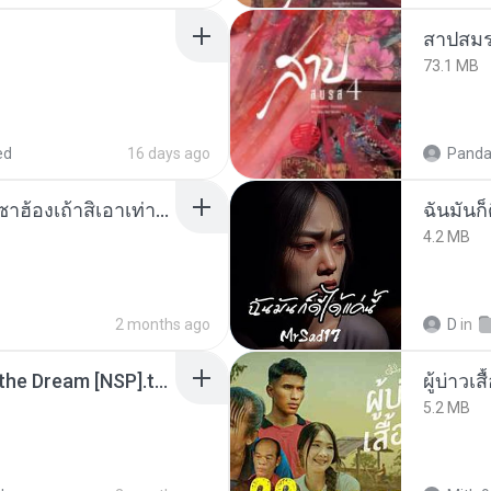
สาปสมร
73.1 MB
ed
16 days ago
Panda
ເຊົາຮ້ອງເຖົ້າຊິເອົາທໍ່ໃດ (เซาฮ้องเถ้าสิเอาเท่าใด) ບຸນເກີດ ຫນູຫ່ວງ ft. ໂສພາ ຈຸນທະລາ
ฉันมันก็ด
4.2 MB
2 months ago
D
in
Tomodachi Life Living the Dream [NSP].torrent
ผู้บ่าวเสื
5.2 MB