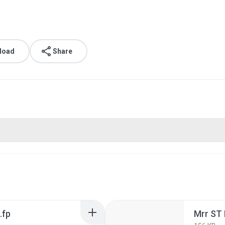
load
Share
.fp
Mrr ST 