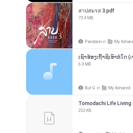
สาปสมรส 3.pdf
73.4 MB
Pandarin
in
My 4shar
6.0 MB
But G.
in
My 4shared
252 KB