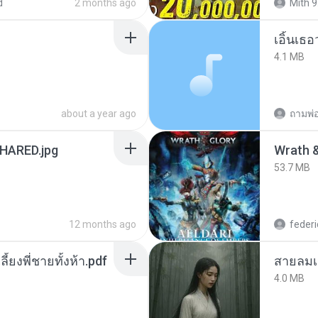
d
2 months ago
Mith 9
เอิ้นเธ
4.1 MB
about a year ago
ถามพ่
ARED.jpg
53.7 MB
12 months ago
federi
ลี้ยงพี่ชายทั้งห้า.pdf
สายลมเ
4.0 MB