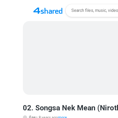
02. Songsa Nek Mean (Nirot
น้อย เ.
8 years ago
more...