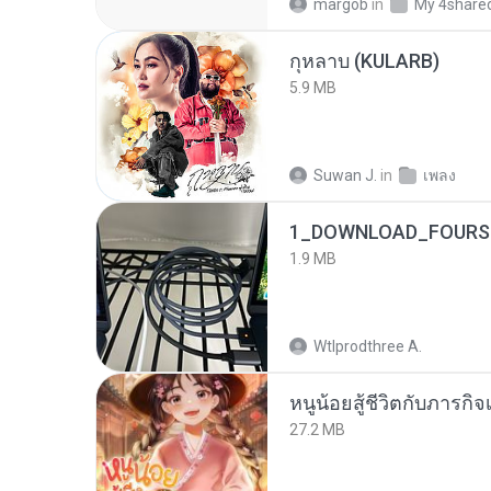
margob
in
My 4share
กุหลาบ (KULARB)
5.9 MB
Suwan J.
in
เพลง
1_DOWNLOAD_FOURSH
1.9 MB
Wtlprodthree A.
หนูน้อยสู้ชีวิตกับภารกิจเ
27.2 MB