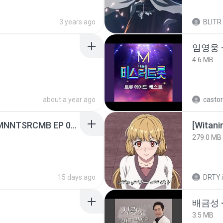
3 years ago
BLITR
임영웅 
4.6 MB
about a year ago
castor
[Witanime.com] RKNGMNNTSRCMB EP 05 HD.mp4
[Witan
279.0 MB
15 days ago
DRTY
배금성 
3.5 MB