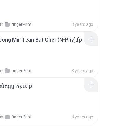
in
fingerPrint
8 years ago
dong Min Tean Bat Cher (N-Phy).fp
in
fingerPrint
8 years ago
ីសិស្សធ្លាក់ឌុប.fp
in
fingerPrint
8 years ago