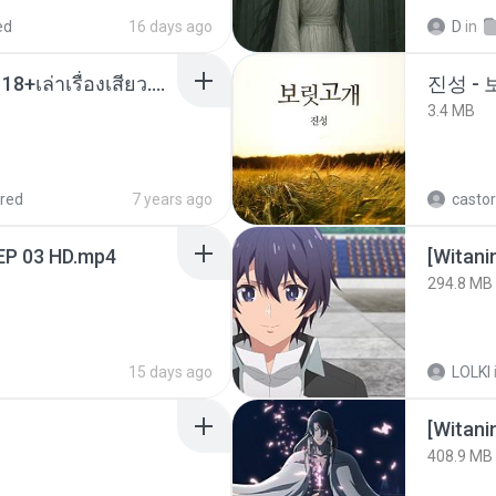
ed
16 days ago
D
in
เมียน้อยเหงา พาเสียวค่ะ18+เล่าเรื่องเสียว.mp3
진성 -
3.4 MB
red
7 years ago
castor
EP 03 HD.mp4
294.8 MB
15 days ago
LOLKI
[Witan
408.9 MB