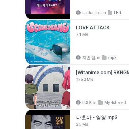
castor-trot
in
LHR
LOVE ATTACK
7.1 MB
지빈 임.
in
mp3
186.0 MB
LOLKI
in
My 4shared
나훈아 - 영영.mp3
3.5 MB