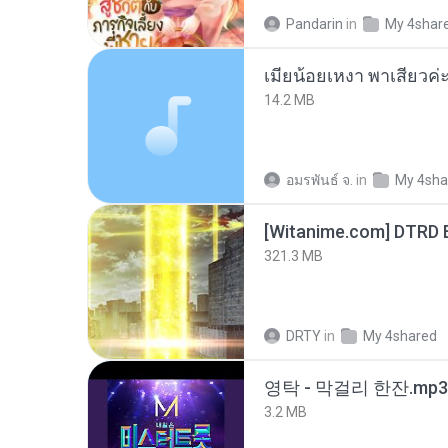
Pandarin
in
My 4shar
14.2 MB
อมรพันธ์ จ.
in
My 4sha
[Witanime.com] DTRD 
321.3 MB
DRTY
in
My 4shared
영탁 - 막걸리 한잔.mp3
3.2 MB