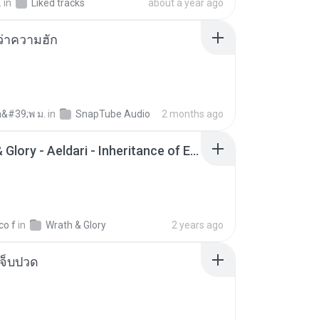
.
in
Liked tracks
about a year ago
อว่าความฮัก
อ&#39;พ ม.
in
SnapTube Audio
2 months ago
Wrath & Glory - Aeldari - Inheritance of Embers.pdf
co f
in
Wrath & Glory
2 years ago
จ็บปวด