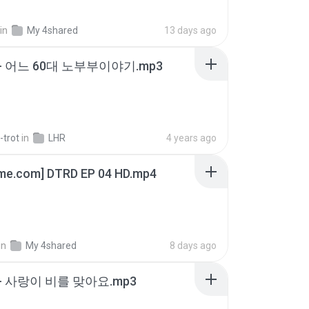
in
My 4shared
13 days ago
- 어느 60대 노부부이야기.mp3
-trot
in
LHR
4 years ago
ime.com] DTRD EP 04 HD.mp4
in
My 4shared
8 days ago
- 사랑이 비를 맞아요.mp3