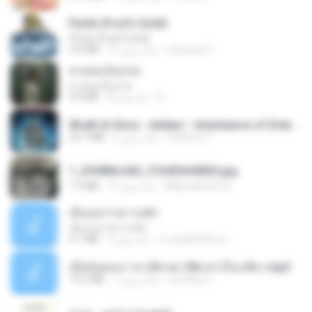
Pyrite (Fool's Gold)
Pyrite (Fool's Gold)
princess Y.
12 سال پیش
3.4 MB
สายลมเจ็บปวด
สายลมเจ็บปวด
D
8 ماه پیش
4.0 MB
Wrath & Glory - Aeldari - Inheritance of Embers.pdf
federico f
2 سال پیش
53.7 MB
1_DOWNLOAD_FOURSHARED.jpg
Wtlprodthree A.
12 ماه پیش
1.9 MB
เอิ้นเธอว่าความฮัก
เอิ้นเธอว่าความฮัก
ถามพ่อ&#39;พ ม.
2 ماه پیش
4.1 MB
เมียน้อยเหงา พาเสียวค่ะ18+เล่าเรื่องเสียว.mp3
อมรพันธ์ จ.
7 سال پیش
14.2 MB