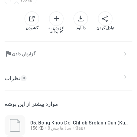
FP
156 KB
تبادل کردن
دانلود
افزودن به
گشودن
کتابخانه
گزارش دادن
نظرات
0
موارد بیشتر از این پوشه
05. Bong Khos Del Chhob Srolanh Oun (Kuma).fp
น้อย เ.
8 سال‌ها پیش
156 KB