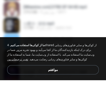
[Witanime.com] DTRD EP 04 HD.mp4
DRTY
9 روز پیش
279.0 MB
나훈아 - 영영.mp3
castor-trot
4 سال پیش
3.5 MB
신유리) 유두자위 A to Z.mp3
좀비고4인커플 좀.
2 سال پیش
256.6 MB
ما از کوکی‌ها استفاده می‌کنیم.
4shared از کوکی‌ها و سایر فناوری‌های ردیابی
برای درک اینکه بازدیدکنندگان ما از کجا می‌آیند و بهبود تجربه مرور شما در
وب‌سایت ما استفاده می‌کند. با استفاده از وب‌سایت ما، شما به استفاده ما از
배금성 - 사랑이 비를 맞아요.mp3
کوکی‌ها و سایر فناوری‌های ردیابی رضایت می‌دهید.
تغییر ترجیحات من
castor-trot
4 سال پیش
3.5 MB
موافقم
임영웅 - 어느 60대 노부부이야기.mp3
castor-trot
4 سال پیش
4.6 MB
Air Hostess S01 E01.mp4
민호 이.
3 ماه پیش
174.4 MB
진성 - 천년을 빌려준다면.mp3