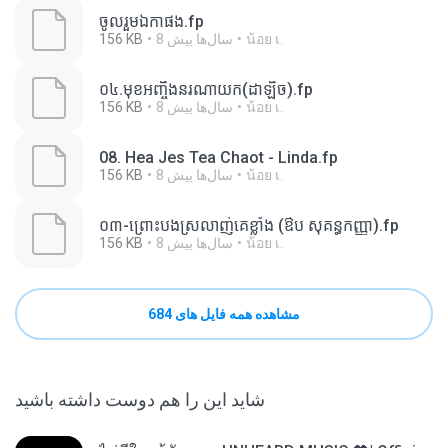
ចូលរួមឯកាផង.fp
น้อย เ.
8 سال‌ها پیش
156 KB
០៤.មុខអញ្ចឹងនរណាយក(ដាឡិច).fp
น้อย เ.
8 سال‌ها پیش
156 KB
08. Hea Jes Tea Chaot - Linda.fp
น้อย เ.
8 سال‌ها پیش
156 KB
០៣-ព្រោះបងស្រលាញ់គេខ្លាំង (ឳប សុគន្ធកញ្ញា).fp
น้อย เ.
8 سال‌ها پیش
156 KB
مشاهده همه فایل های 684
شاید این را هم دوست داشته باشید