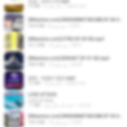
진성 - 보릿고개.mp3
castor-trot
4 سال پیش
3.4 MB
[Witanime.com] RKNGMNNTSRCMB EP 06 HD.mp4
LOLKI
8 روز پیش
294.8 MB
[Witanime.com] DTRD EP 03 HD.mp4
DRTY
16 روز پیش
321.3 MB
[Witanime.com] BSKHKT EP 01 HD.mp4
BLITR
13 روز پیش
408.9 MB
영탁 - 막걸리 한잔.mp3
castor-trot
3 سال پیش
3.2 MB
LOVE ATTACK
LOVE ATTACK
지빈 임.
حدود یک سال پیش
7.1 MB
[Witanime.com] RKNGMNNTSRCMB EP 05 HD.mp4
LOLKI
15 روز پیش
186.0 MB