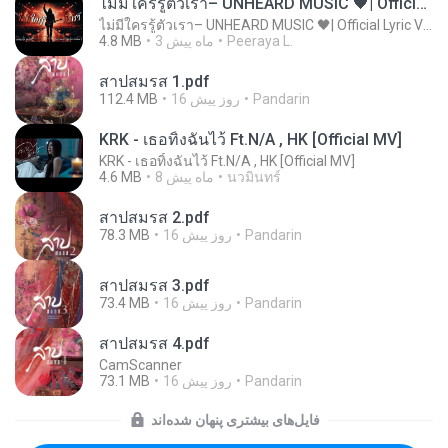
ไม่มีใครรู้ตัวเรา– UNHEARD MUSIC 🖤| Official Lyric Video | เพลงสู้ชีวิต
ไม่มีใครรู้ตัวเรา– UNHEARD MUSIC 🖤| Official Lyric Video | เพลงสู้ชีวิต
Peeraya L.
3 ماه پیش
4.8 MB
สาปสมรส 1.pdf
Pandarin
16 روز پیش
112.4 MB
KRK - เธอทิ้งฉันไว้ Ft.N/A , HK [Official MV]
KRK - เธอทิ้งฉันไว้ Ft.N/A , HK [Official MV]
นวมินทร์
8 ماه پیش
4.6 MB
สาปสมรส 2.pdf
Pandarin
16 روز پیش
78.3 MB
สาปสมรส 3.pdf
Pandarin
16 روز پیش
73.4 MB
สาปสมรส 4.pdf
CamScanner
Pandarin
16 روز پیش
73.1 MB
فایل‌های بیشتری پنهان شده‌اند